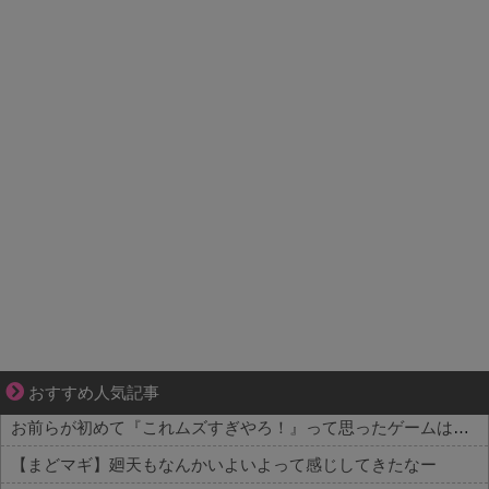
妻が嫌すぎて壊れていった、ある夫の現実
おすすめ人気記事
お前らが初めて『これムズすぎやろ！』って思ったゲームは何？
【まどマギ】廻天もなんかいよいよって感じしてきたなー