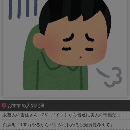
不器用な二人が辿り着いた、切なく温かい恋物語
おすすめ人気記事
女芸人の吉住さん（36）メイクしたら普通に美人の部類だったと判明ｗｗｗｗｗｗｗｗｗ
白浜町「100万やるからパンダに代わる観光資源考えて」