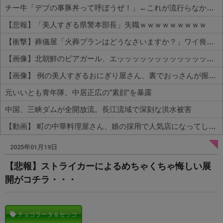
チー牛「デブの事豚丼って呼ぼうぜ！」←これが流行らなかった理由
【悲報】「美人すぎる県警本部長」失職ｗｗｗｗｗｗｗｗｗ
【衝撃】葬儀屋「火葬プランはどうなさいますか？」ワイ喪主「直葬で(即答)」→結果ァw w w w w w w w w w
【画像】北朝鮮のビアガール、エッッッッッッッッッッッッッッッッッ！
【画像】 例の美人すぎるおにぎり屋さん、裏でおっさんが握っていたｗｗｗｗｗｗｗｗｗｗｗｗｗｗｗｗｗ
元いいとも青年隊、中居正広の”素顔”を暴露
中国、三峡ダムが全開放流。長江流域で深刻な洪水被害
【動画】 町の中華料理屋さん、娘の採用で人気店になってしまう
Powered by livedoor 相互RSS
2025年01月19日
【悲報】ストライカーによるめちゃくちゃ悔しい展
開がコチラ・・・
チョコラータ＆セッコ