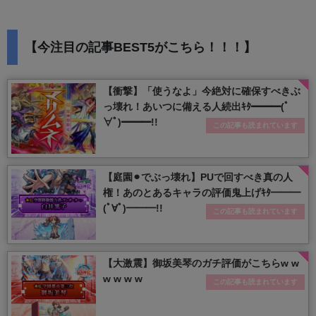
【今注目の記事BEST5がこちら！！！】
【衝撃】「使うなよ」今絶対に確保すべきぶ
っ壊れ！あいつに備える人続出ｷﾀ━━━(ﾟ
∀ﾟ)━━━!!
この記事も読まれています
【庭園⚫︎でぶっ壊れ】PUで回すべき真の人
権！あのとあるキャラの評価鬼上げｷﾀ━━━
(ﾟ∀ﾟ)━━━!!
この記事も読まれています
【大激震】御坂美琴のガチ評価がこちらw w
w w w w
この記事も読まれています