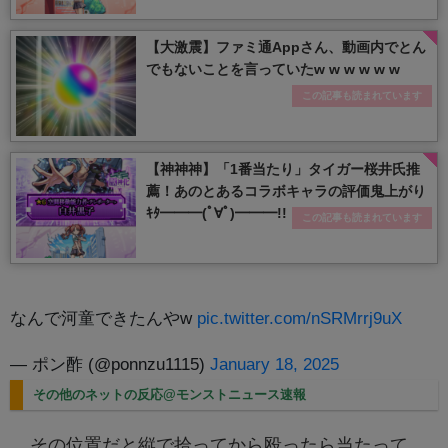
【大激震】ファミ通Appさん、動画内でとん
でもないことを言っていたw w w w w w
この記事も読まれています
【神神神】「1番当たり」タイガー桜井氏推
薦！あのとあるコラボキャラの評価鬼上がり
ｷﾀ━━━(ﾟ∀ﾟ)━━━!!
この記事も読まれています
なんで河童できたんやw
pic.twitter.com/nSRMrrj9uX
— ポン酢 (@ponnzu1115)
January 18, 2025
その他のネットの反応@モンストニュース速報
その位置だと縦で拾ってから殴ったら当たって