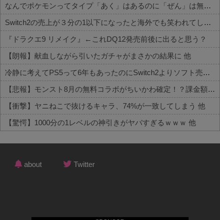
なんでポケモンってタイプ「あく」はあるのに「ぜん」は無いの？
Switch2の売上が３分の1以下になったと海外でも笑われてしまうwwwwwww
『ドラクエ9 リメイク』←これDQ12発売前後に出ると思う？
【朗報】献血しながら引いたガチャがまさかの結果に 他
冷静に考えてPS5って6年もあったのにSwitch2よりソフト売れないのヤバいよな 他
【悲報】モンスト8月の無料コラボがちいかわ確定！？課金額がヤバすぎる現状がコチラ 他
【衝撃】ヤニねこで抜けるキャラ、74%が一致してしまう 他
【驚愕】1000分の1レベルの神引きがヤバすぎるｗｗｗ 他
Powered by livedoor 相互RSS
about
Twitter