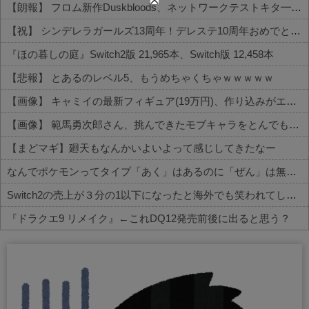
【朗報】 フロム新作Duskbloods、ネットワークテストキタ━━━━(゜∀゜)━━━━!!
【祝】 シンデレラガールズ13周年！デレステ10周年おめでとう！ガチャ更新SSR八神マキノ・イベントSRイヴ、SR望月聖！
『ほの暮しの庭』Switch2版 21,965本、Switch版 12,458本
【悲報】 とあるのレベル5、もうめちゃくちゃｗｗｗｗｗ
【画像】 キャミイの最新フィギュア(19万円)、作り込みがエグすぎるｗｗｗｗｗ
【画像】 範馬勇次郎さん、挑んできたモブキャラをとんでもない目に合わせてしまう
【まどマギ】廻天もなんかいよいよって感じしてきたなー
なんでポケモンってタイプ「あく」はあるのに「ぜん」は無いの？
Switch2の売上が３分の1以下になったと海外でも笑われてしまうwwwwwww
『ドラクエ9 リメイク』←これDQ12発売前後に出ると思う？
Powered by livedoor 相互RSS