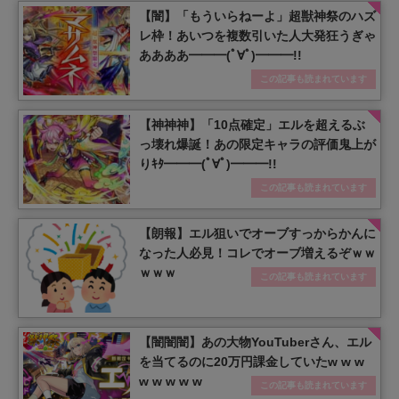
【闇】「もういらねーよ」超獣神祭のハズ
レ枠！あいつを複数引いた人大発狂うぎゃ
ああああ━━━(ﾟ∀ﾟ)━━━!!
この記事も読まれています
【神神神】「10点確定」エルを超えるぶ
っ壊れ爆誕！あの限定キャラの評価鬼上が
りｷﾀ━━━(ﾟ∀ﾟ)━━━!!
この記事も読まれています
【朗報】エル狙いでオーブすっからかんに
なった人必見！コレでオーブ増えるぞｗｗ
ｗｗｗ
この記事も読まれています
【闇闇闇】あの大物YouTuberさん、エル
を当てるのに20万円課金していたw w w
w w w w w
この記事も読まれています