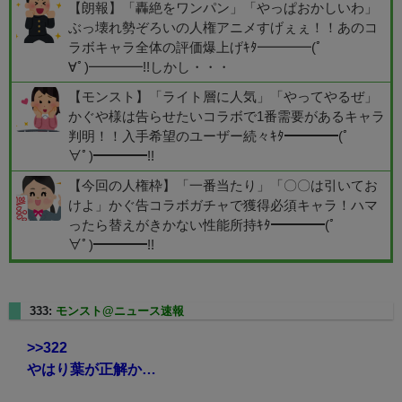
【朗報】「轟絶をワンパン」「やっぱおかしいわ」
ぶっ壊れ勢ぞろいの人権アニメすげぇぇ！！あのコ
ラボキャラ全体の評価爆上げｷﾀ━━━━(ﾟ
∀ﾟ)━━━━!!しかし・・・
【モンスト】「ライト層に人気」「やってやるぜ」
かぐや様は告らせたいコラボで1番需要があるキャラ
判明！！入手希望のユーザー続々ｷﾀ━━━━(ﾟ
∀ﾟ)━━━━!!
【今回の人権枠】「一番当たり」「〇〇は引いてお
けよ」かぐ告コラボガチャで獲得必須キャラ！ハマ
ったら替えがきかない性能所持ｷﾀ━━━━(ﾟ
∀ﾟ)━━━━!!
333:
モンスト@ニュース速報
2025/01/17(金) 22:13:07.06
>>322
やはり葉が正解か…