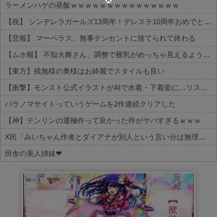
ラーメンハゲの昼飯ｗｗｗｗｗｗｗｗｗｗｗｗｗｗｗ
【祝】 シンデレラガールズ13周年！デレステ10周年おめでとう！ガチャ更新SSR八神マキノ・イベントSRイヴ、SR望月聖！
【悲報】 マーベラス、無事テンセントに捨てられて終わる
【ムホ報】 不知火舞さん、調整で横乳がめっちゃ見えるようになるｗｗｗ
【東方】残無様の奥様はお綺麗でスタイルも良い
【衝撃】モンスト公式イラストがAIで水着・下着姿に…リスペクトはどこへ
パラノマサイトっていうゲームを2作連続クリアした
【神】テンリンの運極作って良かった件がヤバすぎるｗｗｗ
X民「みいちゃん作者とダイアナが別人という言い分は無理があるんじゃない？」 バチャ豚「！！！！」シュババババ
田舎の美人姉妹❤
Powered by livedoor 相互RSS