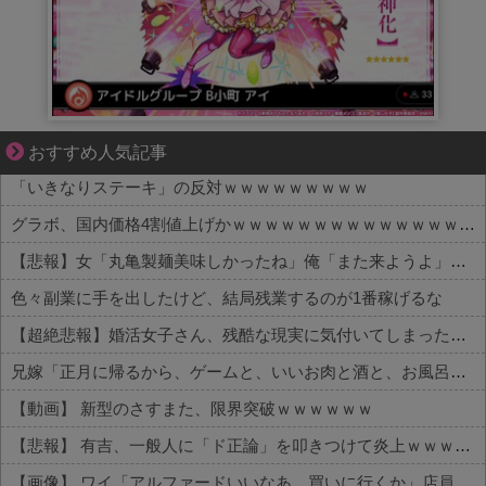
ブブ家のドタバタが、今日も愛おしい！
おすすめ人気記事
「いきなりステーキ」の反対ｗｗｗｗｗｗｗｗｗ
グラボ、国内価格4割値上げかｗｗｗｗｗｗｗｗｗｗｗｗｗｗｗｗ
【悲報】女「丸亀製麺美味しかったね」俺「また来ようよ」店員「お会計2380円になりまーす」→その後『こう』なったんだが俺悪くないよな？？？？？？？？
色々副業に手を出したけど、結局残業するのが1番稼げるな
【超絶悲報】婚活女子さん、残酷な現実に気付いてしまった結果…
兄嫁「正月に帰るから、ゲームと、いいお肉と酒と、お風呂グッズの準備しとけよ」寝起きの私「知るかボケ」兄嫁「キィィィィー！！！！」私「あ…」
【動画】 新型のさすまた、限界突破ｗｗｗｗｗｗ
【悲報】 有吉、一般人に「ド正論」を叩きつけて炎上ｗｗｗｗｗｗｗｗ
【画像】 ワイ「アルファードいいなあ。買いに行くか」店員「ほいっ見積もりな！」ワイ「金額おかしくね？」←お前らもそう思うよな？？？？？