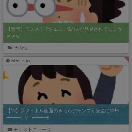
【驚愕】モンストでクエスト0の人が発見されてしまう
ｗｗｗ
その他
2026.08.03
【神】新タイトル画面のきららジャンプが完全に神ｷﾀ
━━━(ﾟ∀ﾟ)━━━!!
モンストニュース