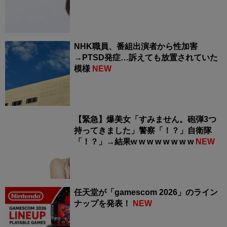
NHK職員、番組出演者から性加害
→PTSD発症…訴えても放置されていた
模様
NEW
【緊急】爆美女「すみません。砲弾3つ
持ってきました」警察「！？」自衛隊
「！？」→結果w w w w w w w w
NEW
任天堂が「gamescom 2026」のライン
ナップを発表！
NEW