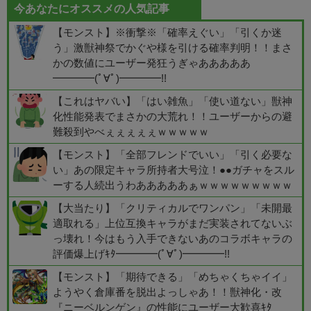
今あなたにオススメの人気記事
【モンスト】※衝撃※「確率えぐい」「引くか迷
う」激獣神祭でかぐや様を引ける確率判明！！まさ
かの数値にユーザー発狂うぎゃあああああ
━━━━(ﾟ∀ﾟ)━━━━!!
【これはヤバい】「はい雑魚」「使い道ない」獣神
化性能発表でまさかの大荒れ！！ユーザーからの避
難殺到やべぇぇぇぇぇｗｗｗｗｗ
【モンスト】「全部フレンドでいい」「引く必要な
い」あの限定キャラ所持者大号泣！●●ガチャをスル
ーする人続出うわあああああぁｗｗｗｗｗｗｗｗｗ
【大当たり】「クリティカルでワンパン」「未開最
適取れる」上位互換キャラがまだ実装されてないぶ
っ壊れ！今はもう入手できないあのコラボキャラの
評価爆上げｷﾀ━━━━(ﾟ∀ﾟ)━━━━!!
【モンスト】「期待できる」「めちゃくちゃイイ」
ようやく倉庫番を脱出よっしゃあ！！獣神化・改
『ニーベルンゲン』の性能にユーザー大歓喜ｷﾀ