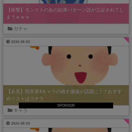
【衝撃】モンストのあの結果パターン説が立証されてし
まうｗｗｗ
ガチャ
2026.08.03
【必見】恒常星4キャラの残す価値が話題に！？おすす
めリストはコチラ
SPONSOR
キャラ
2026.08.03