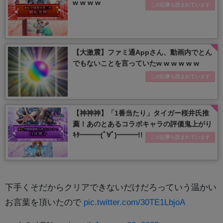
w w w w
この記事も読まれています
【大激震】ファミ通Appさん、動画内でとん
でもないことを言っていたw w w w w w
この記事も読まれています
【神神神】「1番当たり」タイガー桜井氏推
薦！あのとあるコラボキャラの評価鬼上がり
ｷﾀ━━━(ﾟ∀ﾟ)━━━!!
この記事も読まれています
下手くそだからクリアできないだけだろっていう温かい
お言葉を頂いたので
pic.twitter.com/30TE1LbjoA