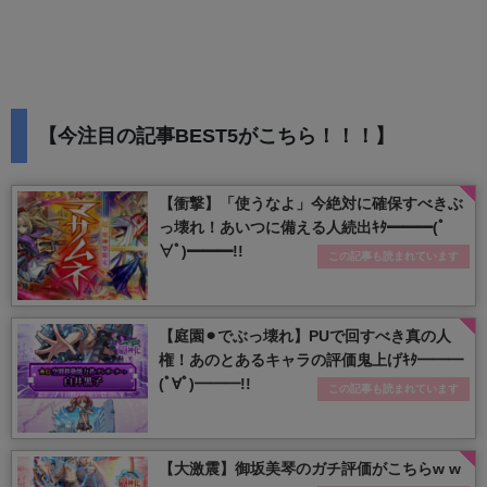
【今注目の記事BEST5がこちら！！！】
【衝撃】「使うなよ」今絶対に確保すべきぶ
っ壊れ！あいつに備える人続出ｷﾀ━━━(ﾟ
∀ﾟ)━━━!!
この記事も読まれています
【庭園⚫︎でぶっ壊れ】PUで回すべき真の人
権！あのとあるキャラの評価鬼上げｷﾀ━━━
(ﾟ∀ﾟ)━━━!!
この記事も読まれています
【大激震】御坂美琴のガチ評価がこちらw w