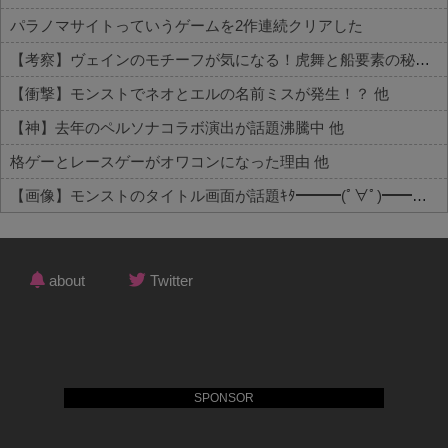
パラノマサイトっていうゲームを2作連続クリアした
【考察】ヴェインのモチーフが気になる！虎舞と船要素の秘密とは 他
【衝撃】モンストでネオとエルの名前ミスが発生！？ 他
【神】去年のペルソナコラボ演出が話題沸騰中 他
格ゲーとレースゲーがオワコンになった理由 他
【画像】モンストのタイトル画面が話題ｷﾀ━━━(ﾟ∀ﾟ)━━━!! 他
Powered by livedoor 相互RSS
about
Twitter
SPONSOR