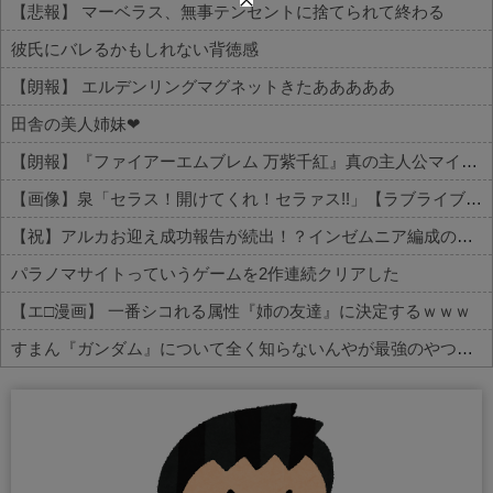
【悲報】 マーベラス、無事テンセントに捨てられて終わる
彼氏にバレるかもしれない背徳感
【朗報】 エルデンリングマグネットきたあああああ
田舎の美人姉妹❤
【朗報】『ファイアーエムブレム 万紫千紅』真の主人公マイユニはキャラメイクが可能
【画像】泉「セラス！開けてくれ！セラァス!!」【ラブライブ！蓮ノ空】
【祝】アルカお迎え成功報告が続出！？インゼムニア編成の声がコチラ
パラノマサイトっていうゲームを2作連続クリアした
【エ□漫画】 一番シコれる属性『姉の友達』に決定するｗｗｗ
すまん『ガンダム』について全く知らないんやが最強のやつはどんなの？
Powered by livedoor 相互RSS