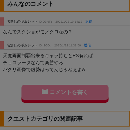
みんなのコメント
名無しのギムレット
返信
ID:Q3NTY
2025/1/22 10:14:12
なんでスクショがモノクロなの？
名無しのギムレット
返信
ID:I2ODg
2025/1/22 11:33:50
天魔両面制覇出来るキャラ持ちとPS有れば
チョコラータなんて楽勝やろ
パクリ画像で虚勢はってんじゃねぇよw
コメントを書く
クエストカテゴリの関連記事