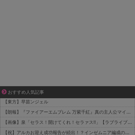
【マンガ】ぜんぶ私が中心
おすすめ人気記事
【東方】早苗ンジェル
【朗報】『ファイアーエムブレム 万紫千紅』真の主人公マイユニはキャラメイクが可能
【画像】泉「セラス！開けてくれ！セラァス!!」【ラブライブ！蓮ノ空】
【祝】アルカお迎え成功報告が続出！？インゼムニア編成の声がコチラ