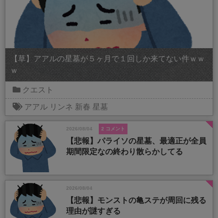
【草】アアルの星墓が５ヶ月で１回しか来てない件ｗｗ
ｗ
クエスト
アアル
リンネ
新春
星墓
2026/08/04
2 コメント
【悲報】パライソの星墓、最適正が全員
期間限定なの終わり散らかしてる
2026/08/04
【悲報】モンストの亀ステが周回に残る
理由が謎すぎる