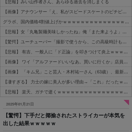
【悲報】みい山作者さん、あらゆる過去を消しまくる
【画像】アナウンサー「え、私がスピードスケートのピチピチユニフォーム着るんですか…？ﾑﾁｨ！！」←これはお前らに刺さるやろw w w w w w w w
グラボ、国内価格4割値上げかｗｗｗｗｗｗｗｗｗｗｗｗｗｗｗｗ
【悲報】女「丸亀製麺美味しかったね」俺「また来ようよ」店員「お会計2380円になりまーす」→その後『こう』なったんだが俺悪くないよな？？？？？？？？
【驚愕】ユーチューバー「撮影で使うから、この高級時計も車もぜ～んぶ経費でタダ！ｗ」←まさかコレ本気にしてる奴なんておらんよな？よな？w w w w w w w w w w w
【悲報】 有吉、一般人に「ド正論」を叩きつけて炎上ｗｗｗｗｗｗｗｗ
【画像】 ワイ「アルファードいいなあ。買いに行くか」店員「ほいっ見積もりな！」ワイ「金額おかしくね？」←お前らもそう思うよな？？？？？
【画像】 「キム兄」こと芸人・木村祐一さん（63歳）、最新の松本人志さんとのツーショットが完全に別人だとネット騒然！ 「マジで誰かわからん」...
【凄すぎる】 力士の嫁に美人が多い理由→「これ」だったｗｗｗｗｗｗｗ
【悲報】 楽天、ガチで逝くｗｗｗｗｗｗｗｗｗｗｗｗｗｗｗｗｗｗｗｗ
Powered by livedoor 相互RSS
2025年01月21日
【驚愕】下手だと揶揄されたストライカーが本気を
出した結果ｗｗｗｗｗ