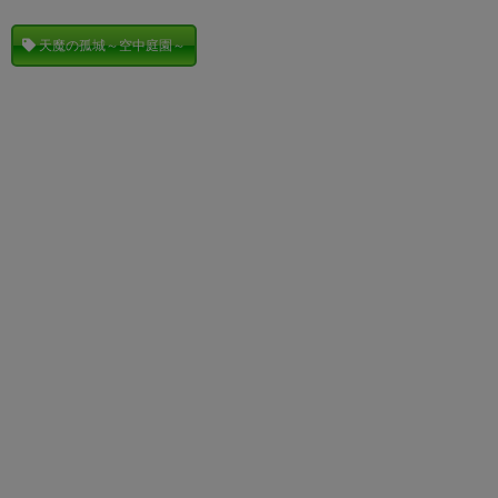
天魔の孤城～空中庭園～