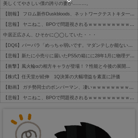
美しくてやさしい僕の誇りの妻が………。
【朗報】 フロム新作Duskbloods、ネットワークテストキタ━━━━(゜∀゜)━━━━!!
【悲報】 ヤニねこ、BPOで問題視されるｗｗｗｗｗｗｗｗｗｗｗｗｗ
中居正広さん、ひそかに◯◯していた・・・
【DQ6】バーバラ「めっちゃ弱いです。マダンテしか能ないです。竜かもしれません。」←こいつが人気ある理由
【悲報】新たに小売りに届いたPS5の箱にに28年1月に物理ディスク終了しますとの記載が入る
【衝撃】風火輪αの相方キャラが登場！？性能と今後の展開がこちら
【株式】任天堂が続伸 1Q決算の大幅増益を素直に評価
【動画】 ガチ勢同士のボンバーマン、凄いｗｗｗｗｗｗｗｗｗｗｗｗ
【悲報】 ヤニねこ、BPOで問題視されるｗｗｗｗｗｗｗｗｗｗｗｗｗ
Powered by livedoor 相互RSS