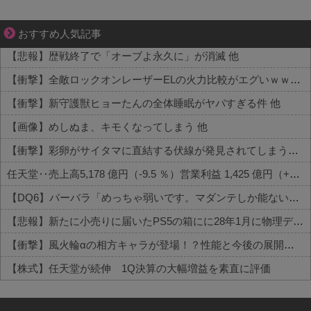
恋は疑惑に染まり、狂気へ変わる
おすすめ人気記事
【悲報】歴戦終了で「オーブよ永久に」が消滅 他
【衝撃】全敵ロックオンレーザーELの火力比較がエグいｗｗｗ 他
【衝撃】新守護獣ヒョーたんの全体睡眠がヤバすぎる件 他
【画像】めしぬま、キモくなってしまう 他
【衝撃】彩卵がサイタマに直結する伏線が発見されてしまうｗｗｗ 他
任天堂‥売上高5,178 億円（-9.5 ％）営業利益 1,425 億円（+150.5 %）
【DQ6】バーバラ「めっちゃ弱いです。マダンテしか能ないです。竜かもしれません。」←こいつが人気ある理由
【悲報】新たに小売りに届いたPS5の箱にに28年1月に物理ディスク終了しますとの記載が入る
【衝撃】風火輪αの相方キャラが登場！？性能と今後の展開がこちら
【株式】任天堂が続伸 1Q決算の大幅増益を素直に評価
Powered by livedoor 相互RSS