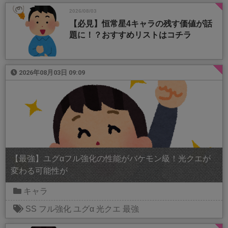
2026/08/03
【必見】恒常星4キャラの残す価値が話
題に！？おすすめリストはコチラ
2026年08月03日 09:09
【最強】ユグαフル強化の性能がバケモン級！光クエが
変わる可能性が
キャラ
SS
フル強化
ユグα
光クエ
最強