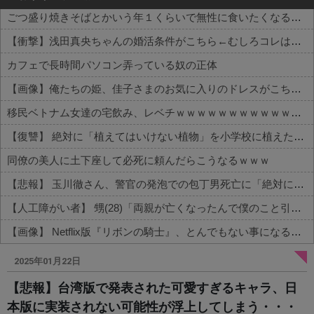
ごつ盛り焼きそばとかいう年１くらいで無性に食いたくなるやつｗｗｗｗｗｗｗｗ
【衝撃】浅田真央ちゃんの婚活条件がこちら←むしろコレは普通じゃね？w w w w w w w w
カフェで長時間パソコン弄っている奴の正体
【画像】俺たちの姫、佳子さまのお気に入りのドレスがこちらです←コレは可愛過ぎるw w w w w w w w
移民ベトナム女達の宅飲み、レベチｗｗｗｗｗｗｗｗｗｗｗｗｗｗｗｗｗｗｗｗｗｗｗｗ
【復讐】 絶対に「植えてはいけない植物」を小学校に植えた→20年経って見に行くと…「！？」衝撃の光景が・・・
同僚の美人に土下座して必死に頼んだらこうなるｗｗｗ
【悲報】 玉川徹さん、警官の発泡での包丁男死亡に「絶対に死刑にならない罪なのに警察が死刑にした！」 → 元警官のマジレスがコチラ → ………
【人工障がい者】 甥(28)「両親が亡くなったんで僕のこと引き取ってほしいんですけど！」なんでいい年したヒキニートを引き取らなきゃいけないんだ...
【画像】 Netflix版『リボンの騎士』、とんでもない事になるｗｗｗｗｗ
Powered by livedoor 相互RSS
2025年01月22日
【悲報】台湾版で発表された可愛すぎるキャラ、日
本版に実装されない可能性が浮上してしまう・・・