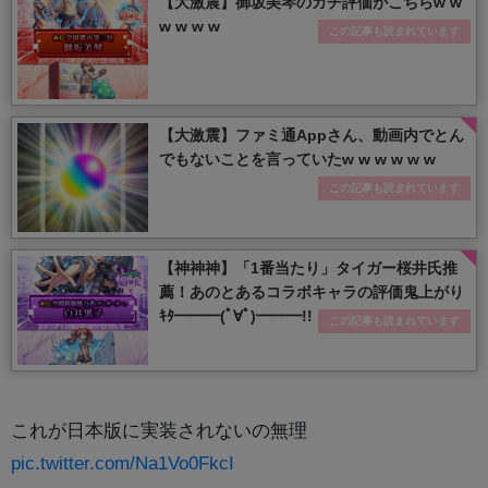
【大激震】御坂美琴のガチ評価がこちらw w
w w w w
この記事も読まれています
【大激震】ファミ通Appさん、動画内でとん
でもないことを言っていたw w w w w w
この記事も読まれています
【神神神】「1番当たり」タイガー桜井氏推
薦！あのとあるコラボキャラの評価鬼上がり
ｷﾀ━━━(ﾟ∀ﾟ)━━━!!
この記事も読まれています
これが日本版に実装されないの無理
pic.twitter.com/Na1Vo0FkcI