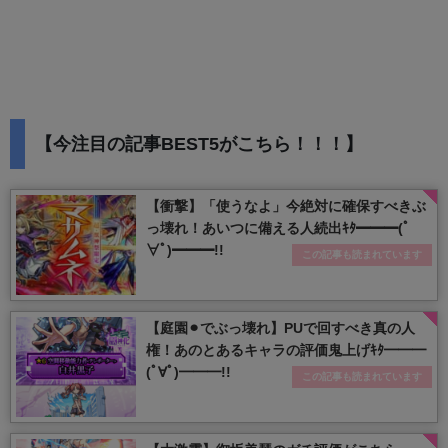
【今注目の記事BEST5がこちら！！！】
【衝撃】「使うなよ」今絶対に確保すべきぶ
っ壊れ！あいつに備える人続出ｷﾀ━━━(ﾟ
∀ﾟ)━━━!!
この記事も読まれています
【庭園⚫︎でぶっ壊れ】PUで回すべき真の人
権！あのとあるキャラの評価鬼上げｷﾀ━━━
(ﾟ∀ﾟ)━━━!!
この記事も読まれています