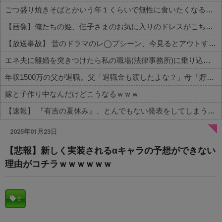
ごつ盛り焼きそばとかいう年１くらいで無性に食いたくなるやつｗｗｗｗｗｗｗｗ
【画像】俺たちの姫、佳子さまのお気に入りのドレスがこちらです←コレは可愛過ぎるw w w w w w w w
【放送事故】 昔のドラマのレ◯プシーン、今見るとアウトすぎる・・・
エネ夫に離婚を突きつけたら私の職場(法律事務所)に乗り込んできた 堂々と「離婚の法律相談です。母の薦めでこちらに参りました」と言っているが、...
年収1500万の父が退職。父「退職金も渡したよな？」母「貯金なんてないよー」父「全部なくなったの！？」→予想外の返事に家族騒然となり…
嫁と子作り中なんだけどこうなるｗｗｗ
【速報】 『有吉の夏休み』、とんでもない発表をしてしまう！！！！！
Powered by livedoor 相互RSS
2025年01月23日
【悲報】新しく実装されるαキャラの予想ができない
理由がコチラｗｗｗｗｗｗ
α