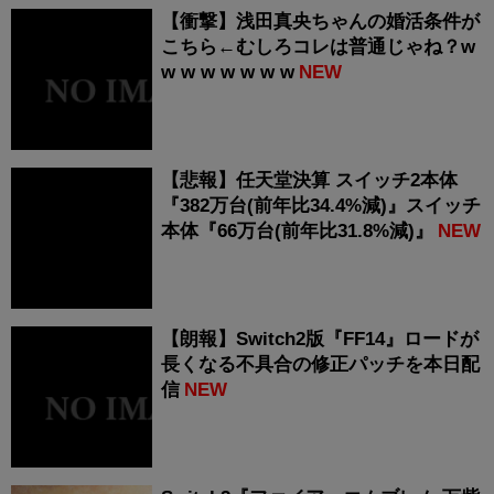
【衝撃】浅田真央ちゃんの婚活条件が
こちら←むしろコレは普通じゃね？w
w w w w w w w
NEW
【悲報】任天堂決算 スイッチ2本体
『382万台(前年比34.4%減)』スイッチ
本体『66万台(前年比31.8%減)』
NEW
【朗報】Switch2版『FF14』ロードが
長くなる不具合の修正パッチを本日配
信
NEW