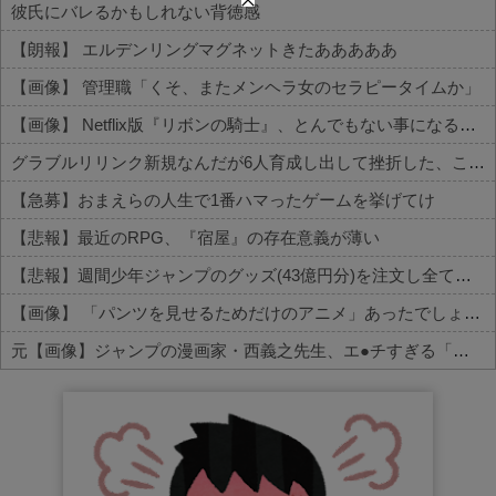
彼氏にバレるかもしれない背徳感
【朗報】 エルデンリングマグネットきたあああああ
【画像】 管理職「くそ、またメンヘラ女のセラピータイムか」
【画像】 Netflix版『リボンの騎士』、とんでもない事になるｗｗｗｗｗ
グラブルリリンク新規なんだが6人育成し出して挫折した、これ全キャラ育成するのにどんだけかかるの？
【急募】おまえらの人生で1番ハマったゲームを挙げてけ
【悲報】最近のRPG、『宿屋』の存在意義が薄い
【悲報】週間少年ジャンプのグッズ(43億円分)を注文し全てキャンセルした女逮捕ｗｗｗｗｗｗｗｗ
【画像】 「パンツを見せるためだけのアニメ」あったでしょｗｗｗｗｗ
元【画像】ジャンプの漫画家・西義之先生、エ●チすぎる「八尺様」の新作エ□漫画を描く
Powered by livedoor 相互RSS