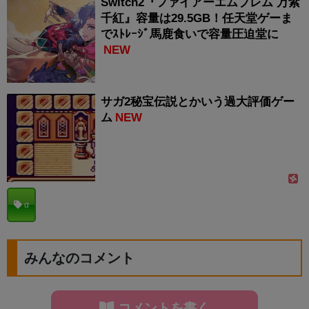
Switch2『ファイアーエムブレム 万紫
千紅』容量は29.5GB！任天堂ゲーま
でｽﾄﾚｰｼﾞ馬鹿食いで容量圧迫堂に
NEW
サガ2秘宝伝説とかいう過大評価ゲー
ム
NEW
α
みんなのコメント
コメントを書く