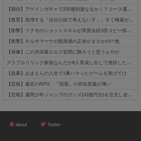
【期待】アゲインガチャで200連到達なるか！？コース選びの行方 他
【教育】急増する「自分の頭で考えない子」。すぐ検索が当たり前に…スマホ時代の“親切すぎる教育”が奪った力 他
【衝撃】ツクモのショットスキルが実質永続3倍コピー状態に 他
【衝撃】チルサマーナの既視感の正体がまさかの⁉️ 他
【画像】この沐浴着エルフ玄関に飾ろうと思うんやが
グラブルリリンク新規なんだが6人育成し出して挫折した、これ全キャラ育成するのにどんだけかかるの？
【急募】おまえらの人生で1番ハマったゲームを挙げてけ
【悲報】最近のRPG、『宿屋』の存在意義が薄い
【悲報】週間少年ジャンプのグッズ(43億円分)を注文し全てキャンセルした女逮捕ｗｗｗｗｗｗｗｗ
Powered by livedoor 相互RSS
about
Twitter