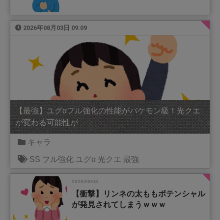
2026年08月03日 09:09
【最強】ユグαフル強化の性能がバケモン級！光クエ
が変わる可能性が
キャラ
SS
フル強化
ユグα
光クエ
最強
2026/08/03
【衝撃】リンネの太ももポテンシャル
が発見されてしまうｗｗｗ