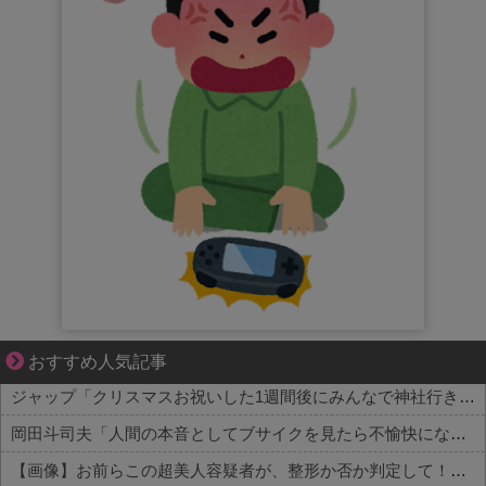
夫婦なのに、心が一番遠かった日々
おすすめ人気記事
ジャップ「クリスマスお祝いした1週間後にみんなで神社行きます」←これ
岡田斗司夫「人間の本音としてブサイクを見たら不愉快になる。この責任をどうとるんだ」
【画像】お前らこの超美人容疑者が、整形か否か判定して！！→画像がこちらw w w w w w w w w w