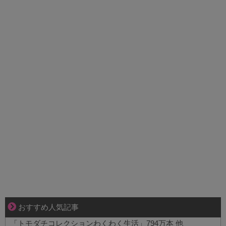
【マンガ】海外病院トラブルファイル
おすすめ人気記事
「トモダチコレクションわくわく生活」794万本 他