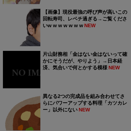
【画像】現役最強の呼び声が高いこの
回転寿司、レベチ過ぎる→ご覧くださ
いw w w w w w w
NEW
片山財務相「金はない金はないって確
かにそうだが、やりよう」→日本経
済、気合いで何とかする模様
NEW
異なる2つの完成品を組み合わせてさ
らにパワーアップする料理「カツカレ
ー」以外にない
NEW