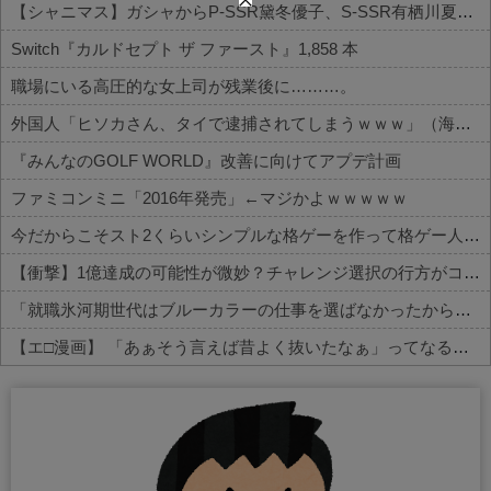
【シャニマス】ガシャからP-SSR黛冬優子、S-SSR有栖川夏葉が登場！イベントS-SR福丸小糸！
Switch『カルドセプト ザ ファースト』1,858 本
職場にいる高圧的な女上司が残業後に………。
外国人「ヒソカさん、タイで逮捕されてしまうｗｗｗ」（海外の反応）
『みんなのGOLF WORLD』改善に向けてアプデ計画
ファミコンミニ「2016年発売」←マジかよｗｗｗｗｗ
今だからこそスト2くらいシンプルな格ゲーを作って格ゲー人口を増やした方がいいと思う
【衝撃】1億達成の可能性が微妙？チャレンジ選択の行方がコチラ
「就職氷河期世代はブルーカラーの仕事を選ばなかったから苦しかったんでしょ？」→「何言ってんだコイツ」の声、殺到
【エ□漫画】 「あぁそう言えば昔よく抜いたなぁ」ってなるエ□漫画家さんｗｗｗ
Powered by livedoor 相互RSS