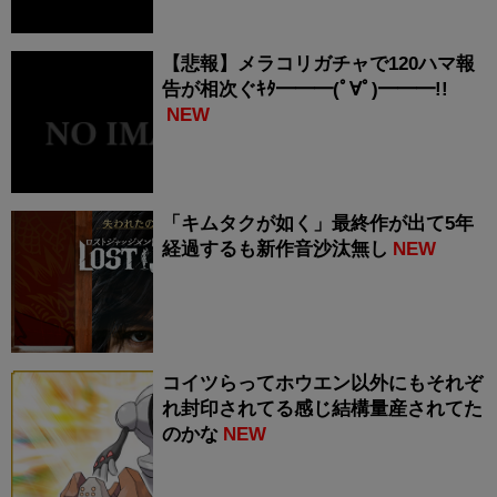
【悲報】メラコリガチャで120ハマ報
告が相次ぐｷﾀ━━━(ﾟ∀ﾟ)━━━!!
NEW
「キムタクが如く」最終作が出て5年
経過するも新作音沙汰無し
NEW
コイツらってホウエン以外にもそれぞ
れ封印されてる感じ結構量産されてた
のかな
NEW