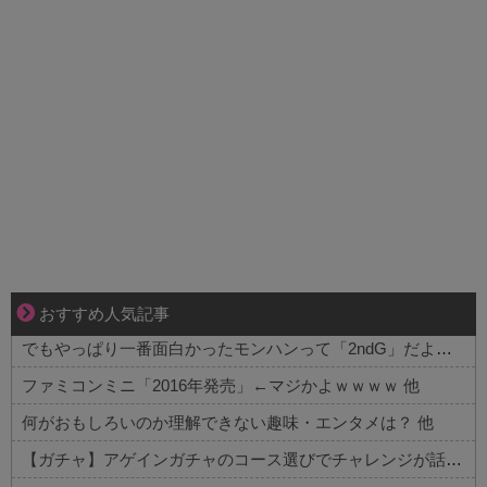
三十路女子の仕事と恋、その先にあった本音
おすすめ人気記事
でもやっぱり一番面白かったモンハンって「2ndG」だよね 他
ファミコンミニ「2016年発売」←マジかよｗｗｗｗ 他
何がおもしろいのか理解できない趣味・エンタメは？ 他
【ガチャ】アゲインガチャのコース選びでチャレンジが話題！？詳細はコチラ 他