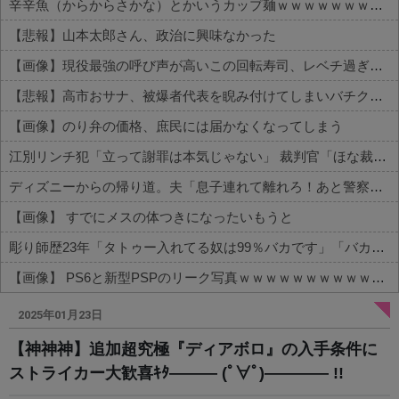
辛辛魚（からからさかな）とかいうカップ麺ｗｗｗｗｗｗｗｗｗｗ
【悲報】山本太郎さん、政治に興味なかった
【画像】現役最強の呼び声が高いこの回転寿司、レベチ過ぎる→ご覧くださいw w w w w w w
【悲報】高市おサナ、被爆者代表を睨み付けてしまいバチクソ炎上し始めるｗｗｗｗｗｗｗｗｗ
【画像】のり弁の価格、庶民には届かなくなってしまう
江別リンチ犯「立って謝罪は本気じゃない」 裁判官「ほな裁判で土下座してないキミは本気じゃないな」
ディズニーからの帰り道。夫「息子連れて離れろ！あと警察に通報！」私「助けて！」駅員「どうしました！？」→トンデモナイことに…
【画像】 すでにメスの体つきになったいもうと
彫り師歴23年「タトゥー入れてる奴は99％バカです」「バカは5000円が好き」無断キャンセル、挨拶できない、金がない…客層をぶっちゃけ
【画像】 PS6と新型PSPのリーク写真ｗｗｗｗｗｗｗｗｗｗｗｗｗｗｗｗｗｗｗ
Powered by livedoor 相互RSS
2025年01月23日
【神神神】追加超究極『ディアボロ』の入手条件に
ストライカー大歓喜ｷﾀ――― (ﾟ∀ﾟ)―――― !!