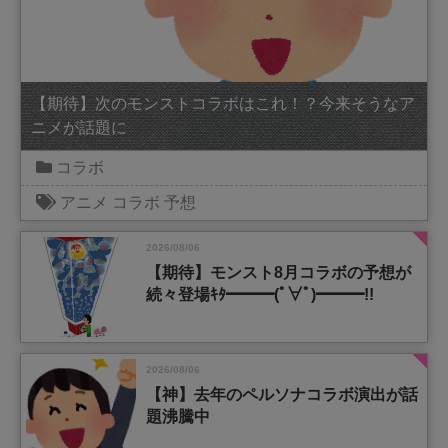
【期待】次のモンストコラボはこれ！？今来そうなア
ニメが話題に
コラボ
アニメ
コラボ
予想
2026/08/06
【期待】モンスト8月コラボの予想が
続々登場ｷﾀ━━━(ﾟ∀ﾟ)━━━!!
2026/08/06
【神】去年のペルソナコラボ演出が話
題沸騰中