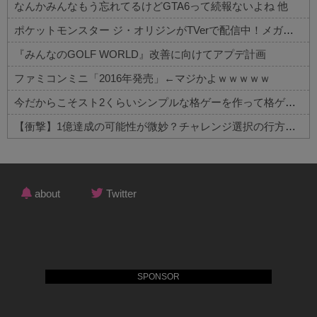
なんかみんなもう忘れてるけどGTA6って続報ないよね 他
ポケットモンスター ジ・オリジンがTVerで配信中！メガリザードンXが初お披露目された作品
『みんなのGOLF WORLD』改善に向けてアプデ計画
ファミコンミニ「2016年発売」←マジかよｗｗｗｗｗ
今だからこそスト2くらいシンプルな格ゲーを作って格ゲー人口を増やした方がいいと思う
【衝撃】1億達成の可能性が微妙？チャレンジ選択の行方がコチラ
Powered by livedoor 相互RSS
about
Twitter
SPONSOR