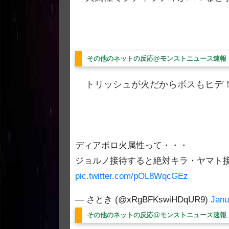
その他のネットの反応@モンストニュース速報
トリッシュが火だからボスもヒデ
ディアボロ火属性って・・・
ジョルノ接待すると絶対キラ・ヤマト
pic.twitter.com/pOL8WqcGEz
— さとき (@xRgBFKswiHDqUR9)
Janu
その他のネットの反応@モンストニュース速報