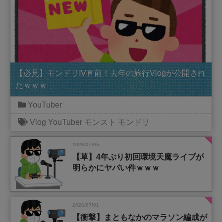
【必見】モンドリⅣ直前！去年の旅行Vlogが公開され
たｗｗｗ
YouTuber
Vlog
YouTuber
モンスト
モンドリ
2026/07/05
【草】4年ぶり初回環境天魔ライブが
明らかにヤバい件ｗｗｗ
2026/07/01
【衝撃】まともなかのマラソン編成が