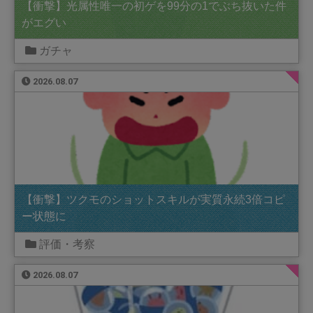
【衝撃】光属性唯一の初ゲを99分の1でぶち抜いた件
がエグい
ガチャ
2026.08.07
【衝撃】ツクモのショットスキルが実質永続3倍コピ
ー状態に
評価・考察
2026.08.07