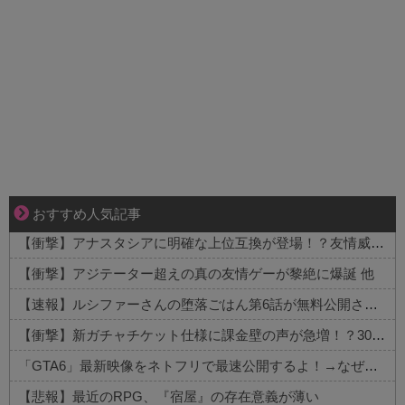
ブブ家のドタバタが、今日も愛おしい！
おすすめ人気記事
【衝撃】アナスタシアに明確な上位互換が登場！？友情威力10倍級のバケモン性能 他
【衝撃】アジテーター超えの真の友情ゲーが黎絶に爆誕 他
【速報】ルシファーさんの堕落ごはん第6話が無料公開された件 他
【衝撃】新ガチャチケット仕様に課金壁の声が急増！？30連でどうなる 他
「GTA6」最新映像をネトフリで最速公開するよ！→なぜかXで大炎上中wwww 他
【悲報】最近のRPG、『宿屋』の存在意義が薄い