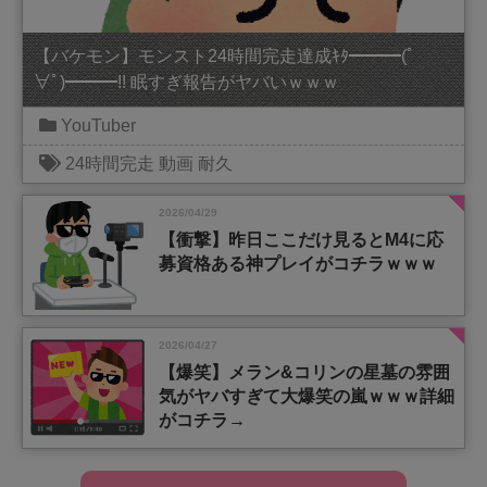
【バケモン】モンスト24時間完走達成ｷﾀ━━━(ﾟ
∀ﾟ)━━━!! 眠すぎ報告がヤバいｗｗｗ
YouTuber
24時間完走
動画
耐久
2026/04/29
【衝撃】昨日ここだけ見るとM4に応
募資格ある神プレイがコチラｗｗｗ
2026/04/27
【爆笑】メラン&コリンの星墓の雰囲
気がヤバすぎて大爆笑の嵐ｗｗｗ詳細
がコチラ→