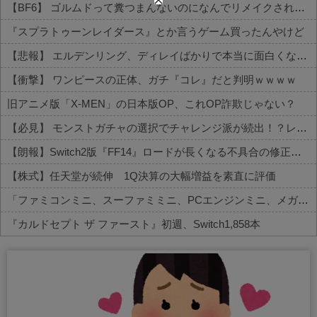
【BF6】 ゴルムドって糞つまんないのになんでリメイクされたの？
『スプラトゥーンレイダース』とか言うゲーム買ったんやけど
【悲報】 エルデンリング、ディレイばかりで本当に面白くないこのゲーム←賛同の声が多数…
【衝撃】 ワンピースの正体、ガチ『コレ』だと判明ｗｗｗｗ
旧アニメ版「X-MEN」の日本版OP、これOP詐欺じゃない？
【必見】 モンストガチャの選択でチャレンジ派が続出！？レギュラーとの違いがコチラ
【朗報】Switch2版『FF14』ロードが長くなる不具合の修正パッチを本日配信
【株式】任天堂が続伸 1Q決算の大幅増益を素直に評価
「ファミコンミニ、スーファミミニ、PCエンジンミニ、メガドラミニ、ネオジオミニ」って
『カルドセプト ザ ファースト』初週、Switch1,858本
Powered by livedoor 相互RSS