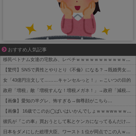
分かり合えているはずの夫が、一番遠い
おすすめ人気記事
移民ベトナム女達の宅飲み、レベチｗｗｗｗｗｗｗｗｗｗｗｗｗｗｗｗｗｗｗｗｗｗｗｗ
【驚愕】SNSで異性とやりとり《不倫》になる？→既婚男女の約7割がまさかの『こう』回答してしまうw w w w w w w w
女「43億円注文して………キャンセルっと！」←こいつの目的
政府「増税」敵「増税すんな！増税メガネ！」→政府「減税」敵「減税すんな！社会保障どうなる！」
【画像】愛知の半グレ、怖すぎる→御尊顔がこちら…
【画像】 16歳でこのお◯ぱいはいかんでしょｗｗｗwｗｗｗｗｗｗｗｗ❤
彼氏が『この車』買おうとして私とケンカになってるんだけどｗｗｗｗｗｗ
日本をダメにした総理大臣、ワースト１位が同点でこの人ｗｗｗｗｗｗ