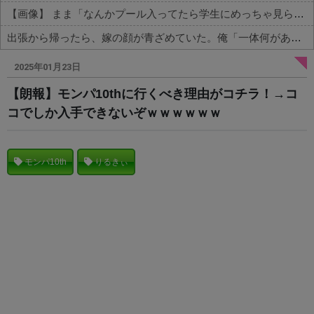
【画像】 まま「なんかプール入ってたら学生にめっちゃ見られたw」
出張から帰ったら、嫁の顔が青ざめていた。俺「一体何があったんだ？」嫁「…」→子供たちに話を聞くと…
Powered by livedoor 相互RSS
2025年01月23日
【朗報】モンパ10thに行くべき理由がコチラ！→コ
コでしか入手できないぞｗｗｗｗｗｗ
モンパ10th
りるきぃ