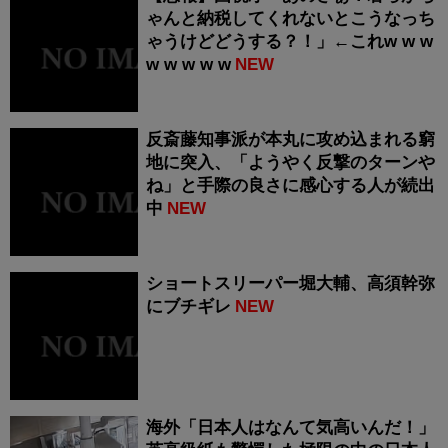
ゃんと納税してくれないとこうなっち
ゃうけどどうする？！」←これw w w
w w w w w
NEW
反斎藤知事派が本丸に攻め込まれる窮
地に突入、「ようやく反撃のターンや
ね」と手際の良さに感心する人が続出
中
NEW
ショートスリーパー堀大輔、高須幹弥
にブチギレ
NEW
海外「日本人はなんて気高いんだ！」