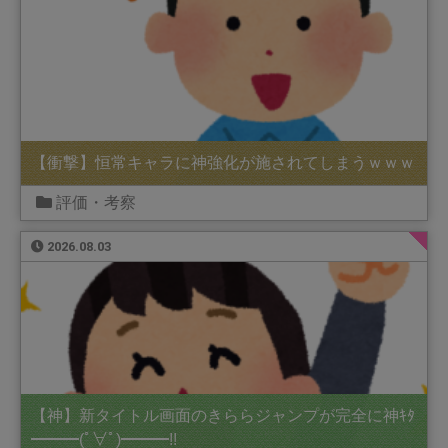
【衝撃】恒常キャラに神強化が施されてしまうｗｗｗ
評価・考察
2026.08.03
【神】新タイトル画面のきららジャンプが完全に神ｷﾀ
━━━(ﾟ∀ﾟ)━━━!!