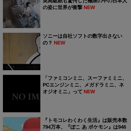
英高級紙も驚愕した極限の中の日本人
の姿に世界が衝撃
NEW
ソニーは自社ソフトの数字出さない
の？
NEW
「ファミコンミニ、スーファミミニ、
PCエンジンミニ、メガドラミニ、ネ
オジオミニ」って
NEW
『トモコレわくわく生活』は販売本数
794万本、『ぽこ あ ポケモン』は946