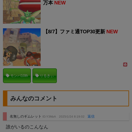
万本
NEW
【8/7】ファミ通TOP30更新
NEW
モンパ10th
りるきぃ
みんなのコメント
名無しのギムレット
返信
ID:Y3MzA
2025/1/24 8:19:02
誰がいるのこんなん