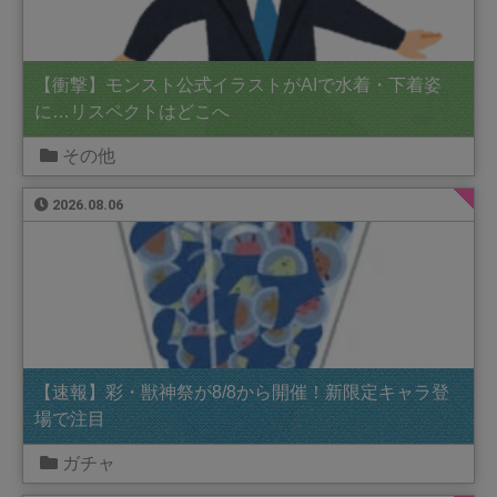
【衝撃】モンスト公式イラストがAIで水着・下着姿
に…リスペクトはどこへ
その他
2026.08.06
【速報】彩・獣神祭が8/8から開催！新限定キャラ登
場で注目
ガチャ