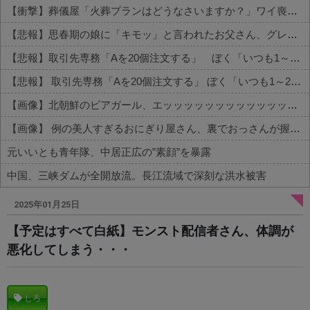
【衝撃】葬儀屋「火葬プランはどうなさいますか？」ワイ喪主「直葬で(即答)」→結果ァw w w w w w w w w w
【悲報】思春期の娘に「キモッ」と言われたお父さん、グレるｗｗｗｗｗｗｗ
【悲報】取引先専務「Aを20個注文する」 ぼく「いつも1～2個しか使わないけど本当に20であってる？」 取専「あってる」→結果『こう』なったんだがコレワイが悪いんか？？？？？？？？
【悲報】 取引先専務「Aを20個注文する」 ぼく「いつも1～2個しか使わないけど本当に20であってる？」 取専「あってる」→結果『こう』なったんだが...
【画像】北朝鮮のビアガール、エッッッッッッッッッッッッッッッッッ！
【画像】 例の美人すぎるおにぎり屋さん、裏でおっさんが握っていたｗｗｗｗｗｗｗｗｗｗｗｗｗｗｗｗｗ
元いいとも青年隊、中居正広の”素顔”を暴露
中国、三峡ダムが全開放流。長江流域で深刻な洪水被害
Powered by livedoor 相互RSS
2025年01月25日
【予定はすべて白紙】モンスト配信者さん、体調が
悪化してしまう・・・
しろ