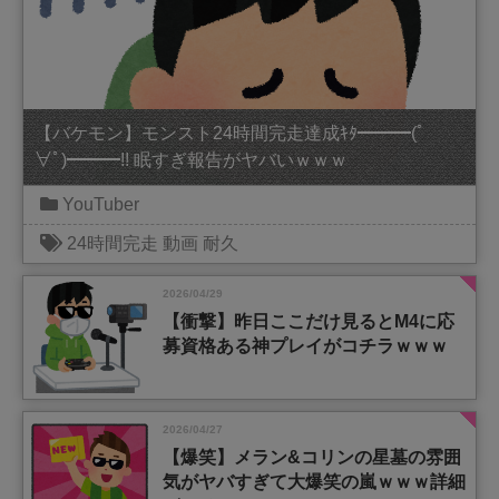
【バケモン】モンスト24時間完走達成ｷﾀ━━━(ﾟ
∀ﾟ)━━━!! 眠すぎ報告がヤバいｗｗｗ
YouTuber
24時間完走
動画
耐久
2026/04/29
【衝撃】昨日ここだけ見るとM4に応
募資格ある神プレイがコチラｗｗｗ
2026/04/27
【爆笑】メラン&コリンの星墓の雰囲
気がヤバすぎて大爆笑の嵐ｗｗｗ詳細