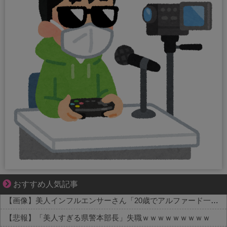
共感必至の“日常修羅場”短編集！
おすすめ人気記事
【画像】美人インフルエンサーさん「20歳でアルファード一括で買えちゃう私って素敵」←これってガチなん？それともネタなん？w w w w w w w w w
【悲報】「美人すぎる県警本部長」失職ｗｗｗｗｗｗｗｗｗ