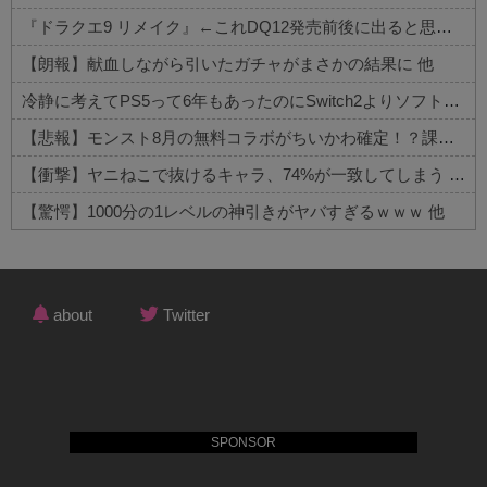
『ドラクエ9 リメイク』←これDQ12発売前後に出ると思う？
【朗報】献血しながら引いたガチャがまさかの結果に 他
冷静に考えてPS5って6年もあったのにSwitch2よりソフト売れないのヤバいよな 他
【悲報】モンスト8月の無料コラボがちいかわ確定！？課金額がヤバすぎる現状がコチラ 他
【衝撃】ヤニねこで抜けるキャラ、74%が一致してしまう 他
【驚愕】1000分の1レベルの神引きがヤバすぎるｗｗｗ 他
Powered by livedoor 相互RSS
about
Twitter
SPONSOR