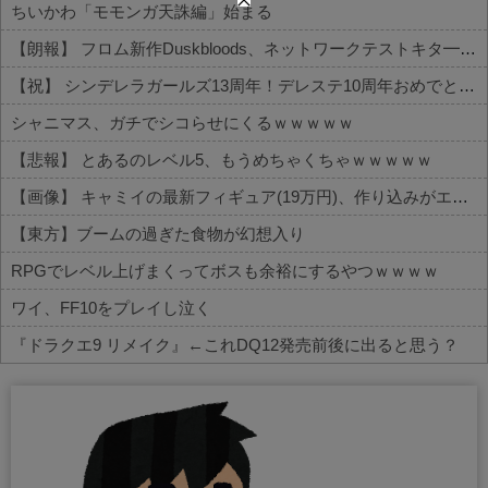
ちいかわ「モモンガ天誅編」始まる
【朗報】 フロム新作Duskbloods、ネットワークテストキタ━━━━(゜∀゜)━━━━!!
【祝】 シンデレラガールズ13周年！デレステ10周年おめでとう！ガチャ更新SSR八神マキノ・イベントSRイヴ、SR望月聖！
シャニマス、ガチでシコらせにくるｗｗｗｗｗ
【悲報】 とあるのレベル5、もうめちゃくちゃｗｗｗｗｗ
【画像】 キャミイの最新フィギュア(19万円)、作り込みがエグすぎるｗｗｗｗｗ
【東方】ブームの過ぎた食物が幻想入り
RPGでレベル上げまくってボスも余裕にするやつｗｗｗｗ
ワイ、FF10をプレイし泣く
『ドラクエ9 リメイク』←これDQ12発売前後に出ると思う？
Powered by livedoor 相互RSS