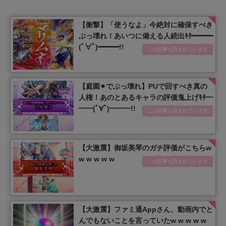
【衝撃】「使うなよ」今絶対に確保すべき
ぶっ壊れ！あいつに備える人続出ｷﾀ━━━
(ﾟ∀ﾟ)━━━!!
この記事も読まれています
【庭園⚫︎でぶっ壊れ】PUで回すべき真の
人権！あのとあるキャラの評価鬼上げｷﾀ━
━━(ﾟ∀ﾟ)━━━!!
この記事も読まれています
【大激震】御坂美琴のガチ評価がこちらw
w w w w w
この記事も読まれています
【大激震】ファミ通Appさん、動画内でと
んでもないことを言っていたw w w w w