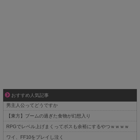
不器用な二人が辿り着いた、切なく温かい恋物語
おすすめ人気記事
男主人公ってどうですか
【東方】ブームの過ぎた食物が幻想入り
RPGでレベル上げまくってボスも余裕にするやつｗｗｗｗ
ワイ、FF10をプレイし泣く