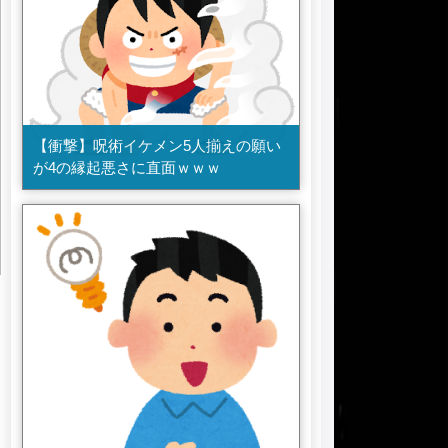
【衝撃】呪術イケメン5人揃えの願い
が4の縁起悪さに直面ｗｗｗ