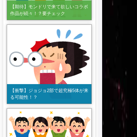
【期待】モンドリで来て欲しいコラボ
作品が続々！？要チェック
【衝撃】ジョジョ2部で超究極5体が来
る可能性！？