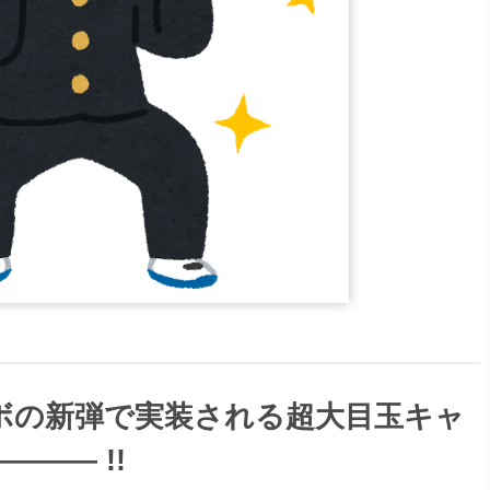
ボの新弾で実装される超大目玉キャ
――― !!