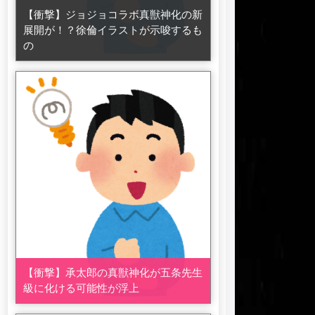
【衝撃】ジョジョコラボ真獣神化の新
展開が！？徐倫イラストが示唆するも
の
【衝撃】承太郎の真獣神化が五条先生
級に化ける可能性が浮上