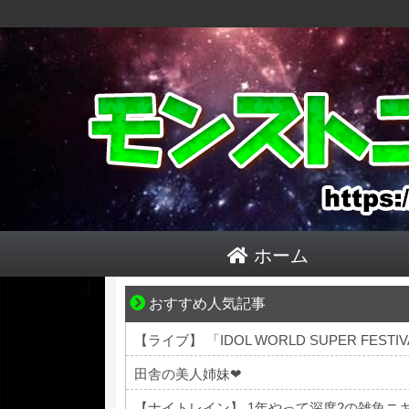
ホーム
おすすめ人気記事
身近すぎる“厄介な人たち”が大集合！
【ライブ】 「IDOL WORLD SUPER FES
田舎の美人姉妹❤
【ナイトレイン】 1年やって深度2の雑魚ニ