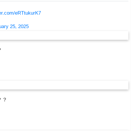
ter.com/eRTtukurK7
uary 25, 2025
？
？？