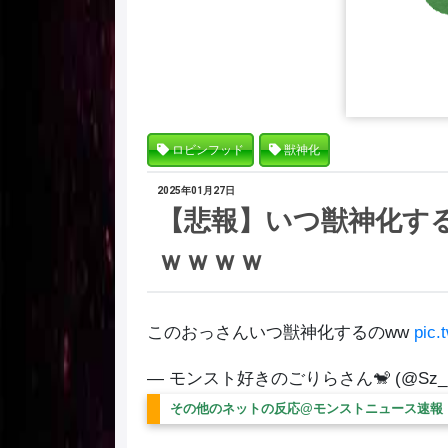
ロビンフッド
獣神化
2025年01月27日
【悲報】いつ獣神化す
ｗｗｗｗ
このおっさんいつ獣神化するのww
pic.
— モンスト好きのごりらさん🐒 (@Sz_mn
その他のネットの反応@モンストニュース速報