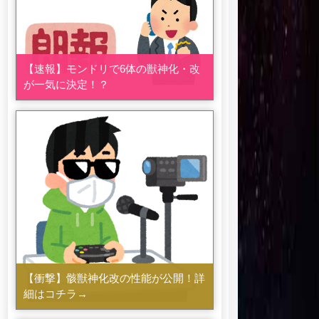
【速報】モンドリで6体の獣神化・改
が一気に決定！？
【衝撃】骸獣神化改の性能が公開！詳
細はコチラ→