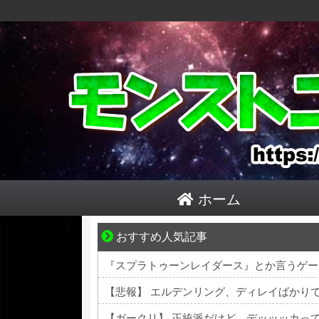
ホーム
おすすめ人気記事
爽やか青年に忍び寄るストーカー疑惑
『スプラトゥーンレイダース』とか言うゲー
【悲報】 エルデンリング、ディレイばかり
【ガークリ】 正統派だけど、デッッッカっ