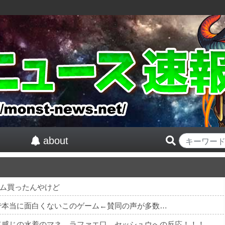
about
ム買ったんやけど
で本当に面白くないこのゲーム←賛同の声が多数…
て感じの水着のマネ、ラファエ口、セッシュウへの反応！！！