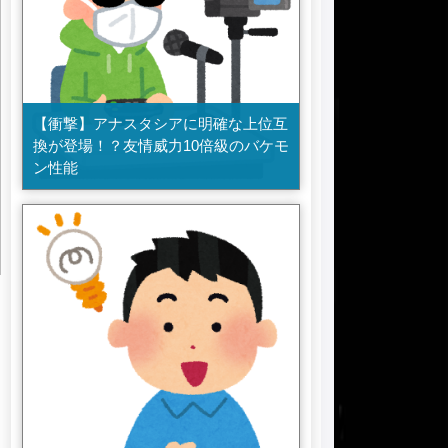
【衝撃】アナスタシアに明確な上位互
換が登場！？友情威力10倍級のバケモ
ン性能