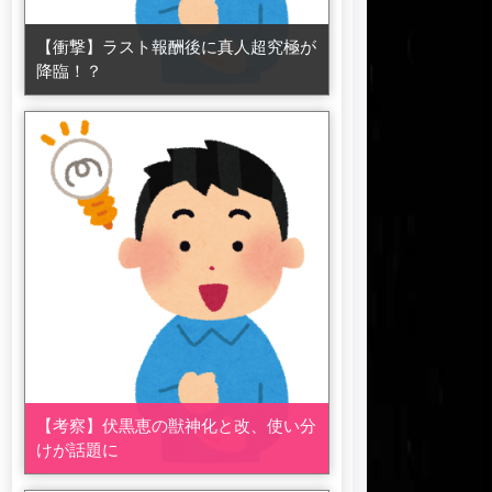
【衝撃】ラスト報酬後に真人超究極が
降臨！？
【考察】伏黒恵の獣神化と改、使い分
けが話題に