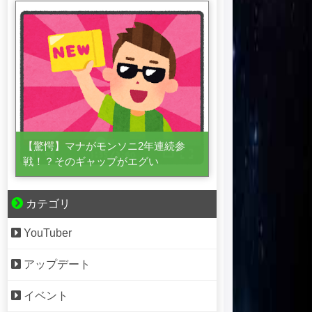
【驚愕】マナがモンソニ2年連続参
戦！？そのギャップがエグい
カテゴリ
YouTuber
アップデート
イベント