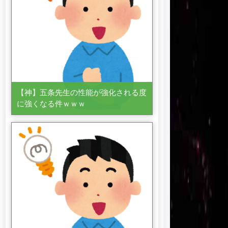
【神】五条先生の性能が強化される度
に強くなる件ｗｗｗ