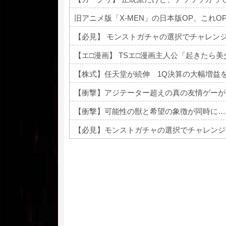
旧アニメ版「X-MEN」の日本版OP、これO
【必見】 モンストガチャの選択でチャレン
【エ□漫画】 TSエ□漫画主人公「起きたら
【株式】任天堂が続伸 1Q決算の大幅増益
【衝撃】アジテーター超えの真の友情ゲーが
【衝撃】可能性の獣と希望の象徴が同時に…
【必見】モンストガチャの選択でチャレンジ
Powered by livedoor 相互RSS