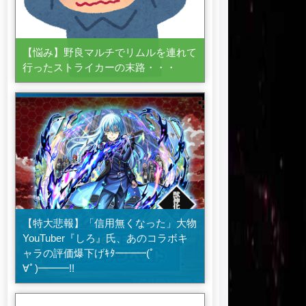
【悩み】野良マルチでリムルを連れて
行ったストライカーの末路・・・
【特大悲報】「信用無くなった」大物
YouTuber『しろ』氏、あのコラボキ
ャラの評価爆下げｷﾀ━━━(ﾟ
∀ﾟ)━━━!!