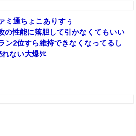
:47:54.31
ァミ通ちょこありすぅ
改の性能に落胆して引かなくてもいい
ラン2位すら維持できなくなってるし
売れない大爆ﾀﾋ
:59:08.45