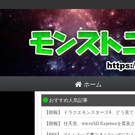
ホーム
おすすめ人気記事
共感必至の“日常修羅場”短編集！
【朗報】 ドラクエモンスターズ4、どう見て
【朗報】 任天堂、microSD Expressを普
【BF6】 ゴルムドって糞つまんないのにな