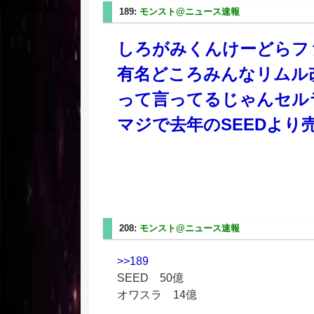
189:
モンスト@ニュース速報
2025/02/20(木) 08
しろがみくんけーどらフ
有名どころみんなリムル
って言ってるじゃんセル
マジで去年のSEEDより
208:
モンスト@ニュース速報
2025/02/20(木) 08
>>189
SEED 50億
オワスラ 14億