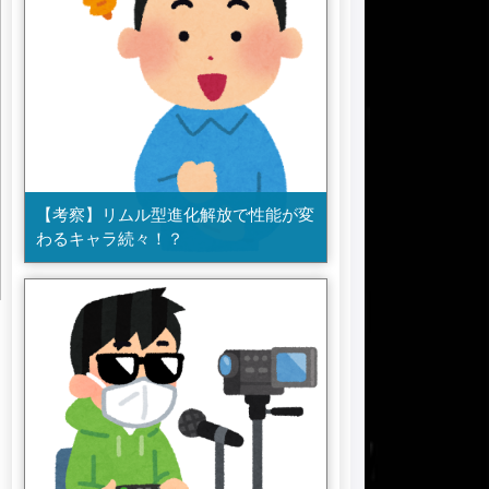
【考察】リムル型進化解放で性能が変
わるキャラ続々！？