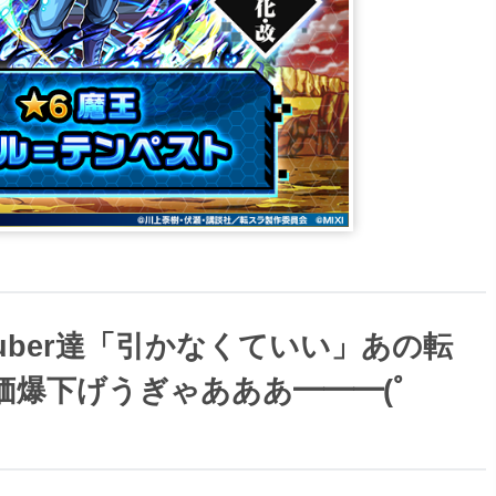
uber達「引かなくていい」あの転
爆下げうぎゃあああ━━━(ﾟ