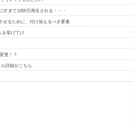
エ□すぎて1000万再生される・・・
トさせるために、付け加えるべき要素
ムを挙げてけ
変更！？
ール詳細がこちら