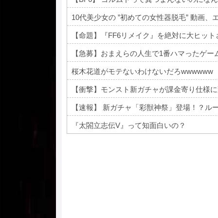
10代美少女の ”初めての女性器脱毛” 動画、
【命題】『FF6リメイク』を絶対に大ヒッ
【急募】おまえらの人生で1番ハマったゲー
桜木花道がモテないわけないだろwwwwww
【衝撃】モンスト新ガチャが課金寄り仕様に
【速報】 新ガチャ「彩獣神祭」登場！？ル
『太閤立志伝V』って知面白いの？
Powered by livedoor 相互RSS