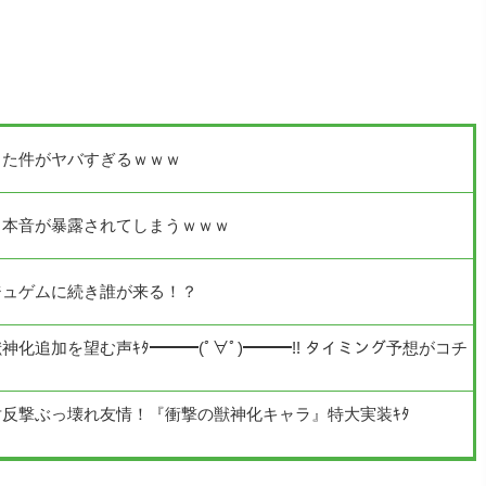
った件がヤバすぎるｗｗｗ
る本音が暴露されてしまうｗｗｗ
ジュゲムに続き誰が来る！？
化追加を望む声ｷﾀ━━━(ﾟ∀ﾟ)━━━!! タイミング予想がコチ
反撃ぶっ壊れ友情！『衝撃の獣神化キャラ』特大実装ｷﾀ