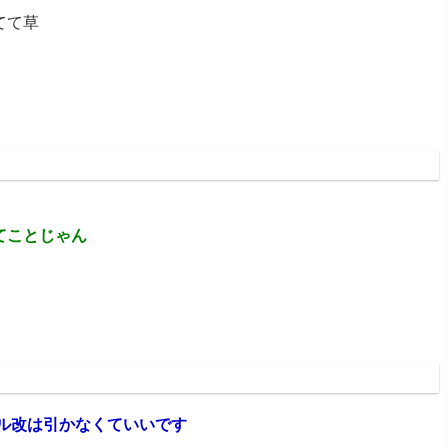
てて草
:54:48.98
てことじゃん
:53:20.05
ル改は引かなくていいです