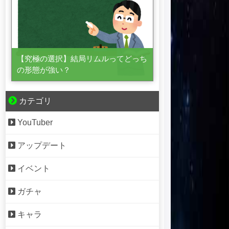
【究極の選択】結局リムルってどっち
の形態が強い？
カテゴリ
YouTuber
アップデート
イベント
ガチャ
キャラ