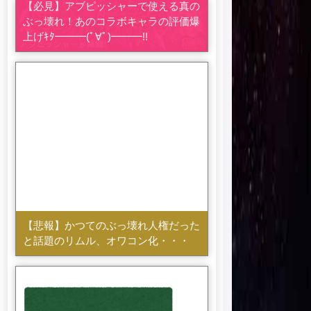
【必見】アブピッシャーで使える真の
ぶっ壊れ！あのコラボキャラの評価爆
上げｷﾀ━━━(ﾟ∀ﾟ)━━━!!
【悲報】かつてのぶっ壊れ人権だった
と話題のリムル、オワコン化・・・