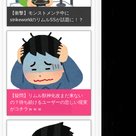
【衝撃】モンストメンテ中に
strikeworldのリムルSSが話題に！？
【疑問】リムル獣神化改まだ来ない
の？待ち続けるユーザーの悲しい現実
がコチラｗｗｗ