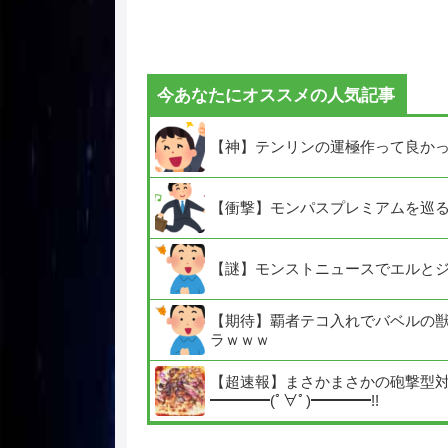
今あなたにオススメの人気記事
【神】テンリンの運極作って良か
【衝撃】モンパスプレミアムを巡
【謎】モンストニュースでエルと
【期待】覇者テコ入れでバベルの獣神
ラｗｗｗ
【超速報】まさかまさかの砲撃型対
━━━━(ﾟ∀ﾟ)━━━━!!