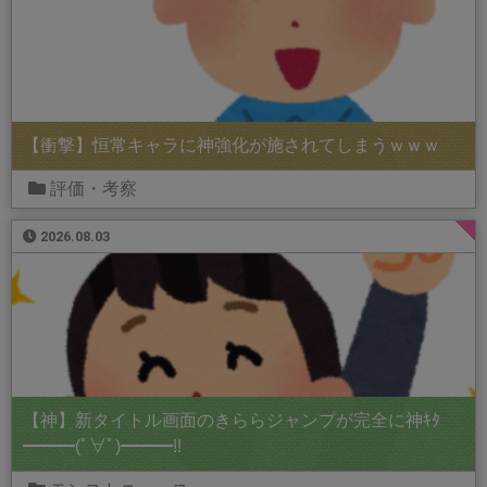
【衝撃】恒常キャラに神強化が施されてしまうｗｗｗ
評価・考察
2026.08.03
【神】新タイトル画面のきららジャンプが完全に神ｷﾀ
━━━(ﾟ∀ﾟ)━━━!!