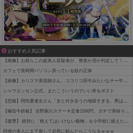
知らない土地で、主婦は孤独になる
おすすめ人気記事
【画像】お前らこの超美人容疑者が、整形か否か判定して！！→画像がこちらw w w w w w w w w w
カフェで長時間パソコン弄っている奴の正体
【画像】カリスマ美容師さん、ココリコ田中みたいなチー牛を大変身させた結果がこちらw w w w w w w w w w w
シャウエッセン公式、またこういうのでいい丼をポスト
【悲報】同性愛者女さん「女と付き合うの地獄すぎる、男はどうやって耐えてんの？」←コレは同意せざるおえないと話題に
【極旨牛鉄板】 吉野家のステーキ定食1500円、ガチで美味そうｗｗｗ
【復讐】 絶対に「植えてはいけない植物」を小学校に植えた→20年経って見に行くと…「！？」衝撃の光景が・・・
同僚の美人に土下座して必死に頼んだらこうなるｗｗｗ