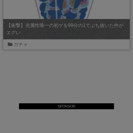
【衝撃】光属性唯一の初ゲを99分の1でぶち抜いた件が
エグい
ガチャ
SPONSOR