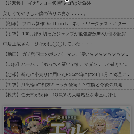
【超悲報】 ”イカ”フロー状態”タコ”は対象外
美しくてやさしい僕の誇りの妻が………。
【朗報】 フロム新作Duskbloods、ネットワークテストキタ━━━━(゜∀゜)━━━━!!
【衝撃】 100万部を切ったジャンプが最強部数653万部を記録した時の週刊少年ジャンプの面子がヤバすぎる
中居正広さん、ひそかに◯◯していた・・・
【動画】 ガチ勢同士のボンバーマン、凄いｗｗｗｗｗｗｗｗｗｗｗｗ
【DQ6】バーバラ「めっちゃ弱いです。マダンテしか能ないです。竜かもしれません。」←こいつが人気ある理由
【悲報】新たに小売りに届いたPS5の箱にに28年1月に物理ディスク終了しますとの記載が入る
【衝撃】風火輪αの相方キャラが登場！？性能と今後の展開がこちら
【株式】任天堂が続伸 1Q決算の大幅増益を素直に評価
Powered by livedoor 相互RSS