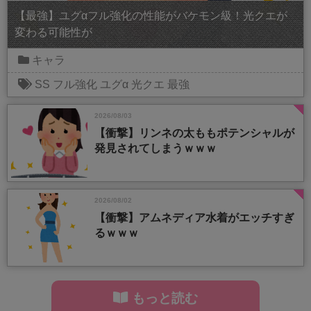
【最強】ユグαフル強化の性能がバケモン級！光クエが
変わる可能性が
キャラ
SS
フル強化
ユグα
光クエ
最強
2026/08/03
【衝撃】リンネの太ももポテンシャルが
発見されてしまうｗｗｗ
2026/08/02
【衝撃】アムネディア水着がエッチすぎ
るｗｗｗ
もっと読む