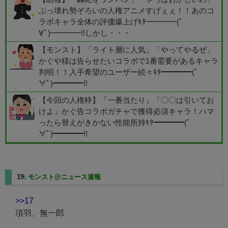
ぶっ壊れ勢ぞろいの人権アニメすげぇぇ！！あのコ
ラボキャラ全体の評価爆上げｷﾀ━━━━(ﾟ
∀ﾟ)━━━━!!しかし・・・
【モンスト】「ライト層に人気」「やってやるぜ」
かぐや様は告らせたいコラボで1番需要があるキャラ
判明！！入手希望のユーザー続々ｷﾀ━━━━(ﾟ
∀ﾟ)━━━━!!
【今回の人権枠】「一番当たり」「〇〇は引いてお
けよ」かぐ告コラボガチャで獲得必須キャラ！ハマ
ったら替えがきかない性能所持ｷﾀ━━━━(ﾟ
∀ﾟ)━━━━!!
19:
モンスト@ニュース速報
2025/02/21(金) 20:43:57.81
>>17
項羽、無一郎