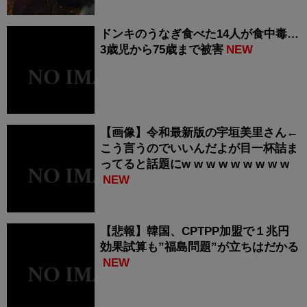
ドンキのうなぎ食べた14人が食中毒…
3歳児から75歳まで被害
NEW
【画像】令和最新版の宇垣美里さん←
こう言うのでいいんだよが目一杯詰ま
ってると話題にw w w w w w w w w
NEW
【悲報】韓国、CPTPP加盟で１兆円
効果試算も”福島問題”が立ちはだかる
NEW