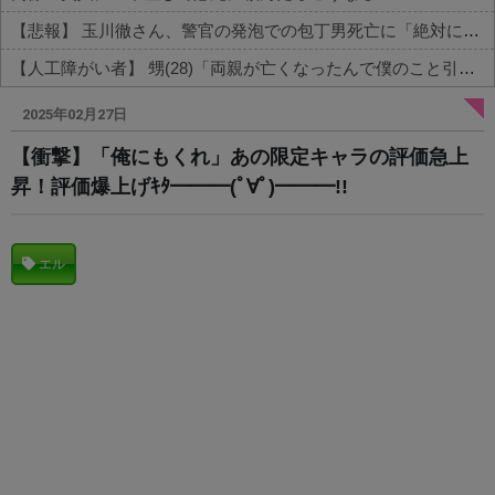
【悲報】 玉川徹さん、警官の発泡での包丁男死亡に「絶対に死刑にならない罪なのに警察が死刑にした！」 → 元警官のマジレスがコチラ → ………
【人工障がい者】 甥(28)「両親が亡くなったんで僕のこと引き取ってほしいんですけど！」なんでいい年したヒキニートを引き取らなきゃいけないんだ...
Powered by livedoor 相互RSS
2025年02月27日
【衝撃】「俺にもくれ」あの限定キャラの評価急上
昇！評価爆上げｷﾀ━━━(ﾟ∀ﾟ)━━━!!
エル