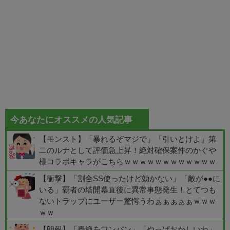
今あなたにオススメの人気記事
【モンスト】「暴れるぞマジで」「引いとけよ」第
二のルナとして評価急上昇！絶対確保案件のかぐや
様コラボキャラがこちらｗｗｗｗｗｗｗｗｗｗｗｗ
【衝撃】「割合SS使ったけど効かない」「敵が●●に
いる」覇者の塔開幕直後に異常事態発生！とてつも
ないトラップにユーザー驚愕うわぁぁぁぁぁｗｗｗ
ｗｗ
【朗報】「轟絶をワンパン」「やっぱおかしいわ」