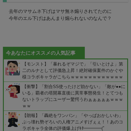
去年のマサムネ下げはマサ無ネ煽りされてたのに
今年のエル下げはあんまり煽られないのなんで？
今あなたにオススメの人気記事
【モンスト】「暴れるぞマジで」「引いとけよ」第
二のルナとして評価急上昇！絶対確保案件のかぐや
様コラボキャラがこちらｗｗｗｗｗｗｗｗｗｗｗｗ
【衝撃】「割合SS使ったけど効かない」「敵が●●に
いる」覇者の塔開幕直後に異常事態発生！とてつも
ないトラップにユーザー驚愕うわぁぁぁぁぁｗｗｗ
ｗｗ
【朗報】「轟絶をワンパン」「やっぱおかしいわ」
ぶっ壊れ勢ぞろいの人権アニメすげぇぇ！！あのコ
ラボキャラ全体の評価爆上げｷﾀ━━━━(ﾟ