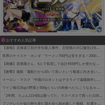
【マンガ】ぜんぶ私が中心
おすすめ人気記事
【速報】北海道江別大学生殺人事件、主犯格の川口被告(19)に無期懲役の判決←これ、妥当だと思う？？？？？？
世界のケイスケ・ホンダ「ラーメン700円は安すぎる！2000円にするべき」
【画像】居酒屋さん、6人で長居して会計4939円しか使わない客にお気持ち表明してしまう←コレどっちが悪いんや？？？？？？
【衝撃】蓮舫「蓮舫だから叩いて良いという報道に向き合います！」X民「高市だから叩いて良いをやってるのがお前だろ」←これ…w w
イーロン・マスク「中国のロボットはデタラメで遠隔操作してるだけ」
ワイジ毎日2kgの野菜と500gくらいの肉食べたらこうなるｗｗｗ
「2年間、たぶん1日4回は握ってた」ラスベガスで買った3,000円のキーホルダーを調べたら
フジテレビが金の卵を産む鶏を自ら絞め殺した模様、社運を賭けたドル箱コンテンツが御蔵入りになってしまい……