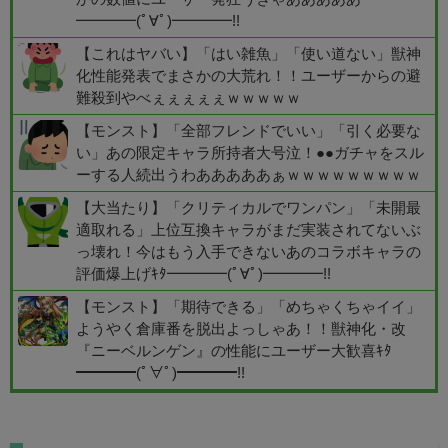
━━━━(ﾟ∀ﾟ)━━━━!!
【これはヤバい】「はい雑魚」「使い道ない」獣神
化性能発表でまさかの大荒れ！！ユーザーからの避
難殺到やべぇぇぇぇぇｗｗｗｗｗ
【モンスト】「全部フレンドでいい」「引く必要な
い」あの限定キャラ所持者大号泣！●●ガチャをスル
ーする人続出うわあああああぁｗｗｗｗｗｗｗｗｗ
【大当たり】「クリティカルでワンパン」「未開最
適取れる」上位互換キャラがまだ実装されてないぶ
っ壊れ！今はもう入手できないあのコラボキャラの
評価爆上げｷﾀ━━━━(ﾟ∀ﾟ)━━━━!!
【モンスト】「期待できる」「めちゃくちゃイイ」
ようやく倉庫番を脱出よっしゃあ！！獣神化・改
『ニーベルンゲン』の性能にユーザー大歓喜ｷﾀ
━━━━(ﾟ∀ﾟ)━━━━!!