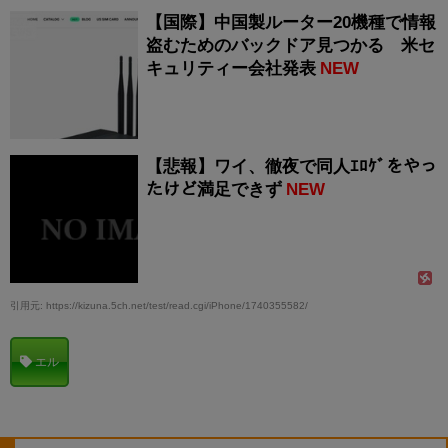
【国際】中国製ルーター20機種で情報
盗むためのバックドア見つかる 米セ
キュリティー会社発表
NEW
【悲報】ワイ、徹夜で同人ｴﾛｹﾞをやっ
たけど満足できず
NEW
引用元: https://kizuna.5ch.net/test/read.cgi/iPhone/1740355582/
エル