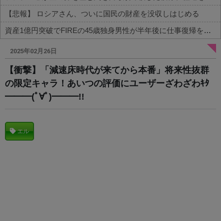
【悲報】 ロシアさん、ついに国民の財産を没収しはじめる
資産1億円突破でFIREの45歳独身男性が半年後に仕事復帰を決意した「1通の通知」
Powered by livedoor 相互RSS
2025年02月26日
【衝撃】「減速床時代が来てから本番」将来性抜群
の限定キャラ！あいつの評価にユーザーざわざわｷﾀ
━━━(ﾟ∀ﾟ)━━━!!
エル