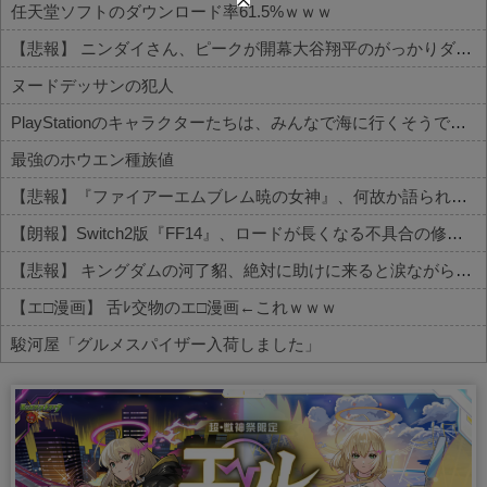
任天堂ソフトのダウンロード率61.5%ｗｗｗ
【悲報】 ニンダイさん、ピークが開幕大谷翔平のがっかりダイレクトだったと言われてしまう
ヌードデッサンの犯人
PlayStationのキャラクターたちは、みんなで海に行くそうですよ
最強のホウエン種族値
【悲報】『ファイアーエムブレム暁の女神』、何故か語られない
【朗報】Switch2版『FF14』、ロードが長くなる不具合の修正パッチを本日配信
【悲報】 キングダムの河了貂、絶対に助けに来ると涙ながらに絶叫したその日の夜に味方を死なせまくる作戦を提案するWWWWWWWWWWWWWWWWWWWWWWWWWWWW
【エ□漫画】 舌ﾚ交物のエ□漫画←これｗｗｗ
駿河屋「グルメスパイザー入荷しました」
Powered by livedoor 相互RSS