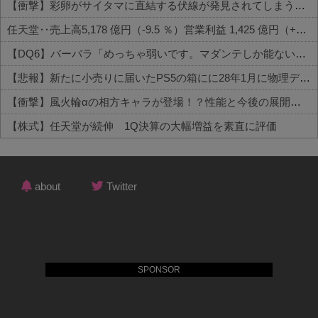
【衝撃】彩卵がサイタマに直結する伏線が発見されてしまうｗｗｗ 他
任天堂‥売上高5,178 億円（-9.5 ％）営業利益 1,425 億円（+150.5 %）
【DQ6】バーバラ「めっちゃ弱いです。マダンテしか能ないです。竜かもしれません。」←こいつが人気ある理由
【悲報】新たに小売りに届いたPS5の箱にに28年1月に物理ディスク終了しますとの記載が入る
【衝撃】風火輪αの相方キャラが登場！？性能と今後の展開がこちら
【株式】任天堂が続伸 1Q決算の大幅増益を素直に評価
Powered by livedoor 相互RSS
about
Twitter
SPONSOR