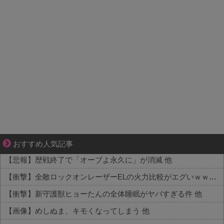
ぜんぶ私が中心、そう思われたくないのに
おすすめ人気記事
【悲報】歴戦終了で「オーブよ永久に」が消滅 他
【衝撃】全敵ロックオンレーザーELの火力比較がエグいｗｗｗ 他
【衝撃】新守護獣ヒョーたんの全体睡眠がヤバすぎる件 他
【画像】めしぬま、キモくなってしまう 他