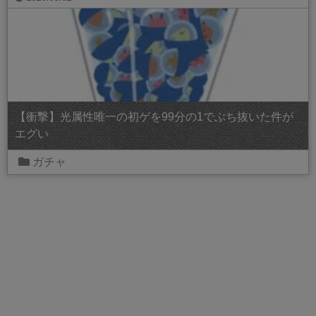
【衝撃】光属性唯一の初ゲを99分の1でぶち抜いた件が
エグい
ガチャ