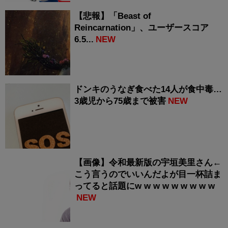
【悲報】「Beast of
Reincarnation」、ユーザースコア
6.5...
NEW
ドンキのうなぎ食べた14人が食中毒…
3歳児から75歳まで被害
NEW
【画像】令和最新版の宇垣美里さん←
こう言うのでいいんだよが目一杯詰ま
ってると話題にw w w w w w w w w
NEW