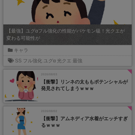
【最強】ユグαフル強化の性能がバケモン級！光クエが
変わる可能性が
キャラ
SS
フル強化
ユグα
光クエ
最強
2026/08/03
【衝撃】リンネの太ももポテンシャルが
発見されてしまうｗｗｗ
2026/08/02
【衝撃】アムネディア水着がエッチすぎ
るｗｗｗ