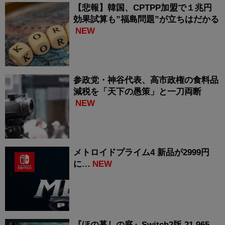
【悲報】韓国、CPTPP加盟で１兆円
効果試算も”福島問題”が立ちはだかる
NEW
参政党・神谷代表、高市政権の食料品
減税を「天下の愚策」と一刀両断
NEW
メトロイドプライム4 新品が2999円
に…
NEW
『ほの暮しの庭』Switch2版 21,965