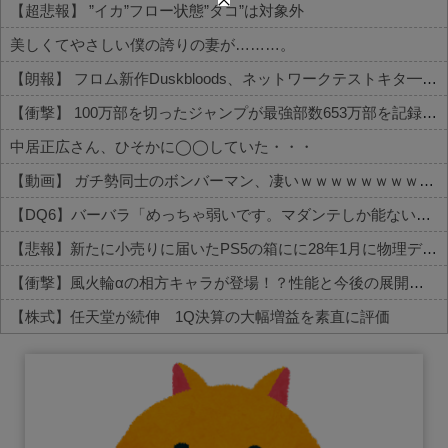
【超悲報】 ”イカ”フロー状態”タコ”は対象外
美しくてやさしい僕の誇りの妻が………。
【朗報】 フロム新作Duskbloods、ネットワークテストキタ━━━━(゜∀゜)━━━━!!
【衝撃】 100万部を切ったジャンプが最強部数653万部を記録した時の週刊少年ジャンプの面子がヤバすぎる
中居正広さん、ひそかに◯◯していた・・・
【動画】 ガチ勢同士のボンバーマン、凄いｗｗｗｗｗｗｗｗｗｗｗｗ
【DQ6】バーバラ「めっちゃ弱いです。マダンテしか能ないです。竜かもしれません。」←こいつが人気ある理由
【悲報】新たに小売りに届いたPS5の箱にに28年1月に物理ディスク終了しますとの記載が入る
【衝撃】風火輪αの相方キャラが登場！？性能と今後の展開がこちら
【株式】任天堂が続伸 1Q決算の大幅増益を素直に評価
Powered by livedoor 相互RSS