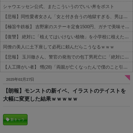
シャウエッセン公式、またこういうのでいい丼をポスト
【悲報】同性愛者女さん「女と付き合うの地獄すぎる、男はどうやって耐えてんの？」←コレは同意せざるおえないと話題に
【極旨牛鉄板】 吉野家のステーキ定食1500円、ガチで美味そうｗｗｗ
【復讐】 絶対に「植えてはいけない植物」を小学校に植えた→20年経って見に行くと…「！？」衝撃の光景が・・・
同僚の美人に土下座して必死に頼んだらこうなるｗｗｗ
【悲報】 玉川徹さん、警官の発泡での包丁男死亡に「絶対に死刑にならない罪なのに警察が死刑にした！」 → 元警官のマジレスがコチラ → ………
【人工障がい者】 甥(28)「両親が亡くなったんで僕のこと引き取ってほしいんですけど！」なんでいい年したヒキニートを引き取らなきゃいけないんだ...
Powered by livedoor 相互RSS
2025年02月27日
【朗報】モンストの新イベ、イラストのテイストを
大幅に変更した結果ｗｗｗｗｗ
新キャラ