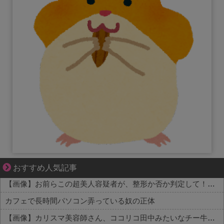
妻との生活が、夫をうつへ追い込んだ現実
おすすめ人気記事
【画像】お前らこの超美人容疑者が、整形か否か判定して！！→画像がこちらw w w w w w w w w w
カフェで長時間パソコン弄っている奴の正体
【画像】カリスマ美容師さん、ココリコ田中みたいなチー牛を大変身させた結果がこちらw w w w w w w w w w w