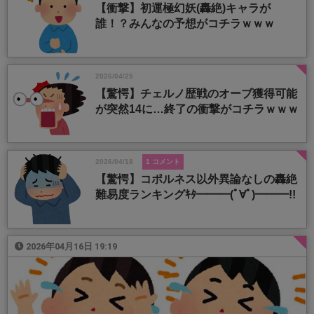
【衝撃】初運極幻妖(轟絶)キャラが
誰！？みんなの予想がコチラｗｗｗ
2026/04/25
【驚愕】チェルノ歴戦のオーブ獲得可能
が突然14に…終了の衝撃がコチラｗｗｗ
2026/04/18
1 コメント
【驚愕】コポルネス以外異論なしの轟絶
難易度ランキングｷﾀ━━━(ﾟ∀ﾟ)━━━!!
2026年04月16日 19:19