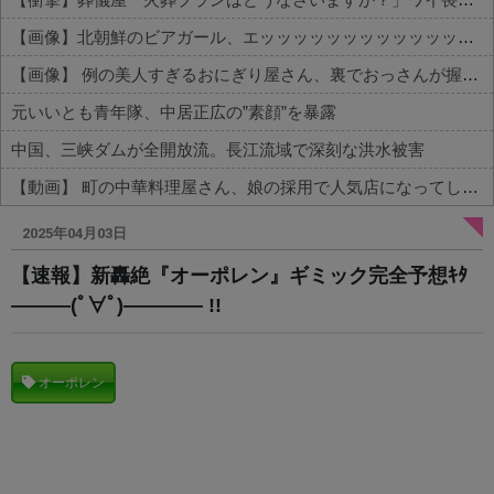
【画像】北朝鮮のビアガール、エッッッッッッッッッッッッッッッッッ！
【画像】 例の美人すぎるおにぎり屋さん、裏でおっさんが握っていたｗｗｗｗｗｗｗｗｗｗｗｗｗｗｗｗｗ
元いいとも青年隊、中居正広の”素顔”を暴露
中国、三峡ダムが全開放流。長江流域で深刻な洪水被害
【動画】 町の中華料理屋さん、娘の採用で人気店になってしまう
Powered by livedoor 相互RSS
2025年04月03日
【速報】新轟絶『オーポレン』ギミック完全予想ｷﾀ
―――(ﾟ∀ﾟ)―――― !!
オーポレン