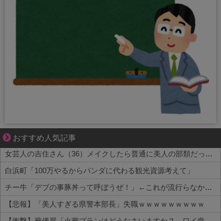
“変われない私”が動き出す瞬間に出会う
おすすめ人気記事
女芸人の吉住さん（36）メイクしたら普通に美人の部類だったと判明ｗｗｗｗｗｗｗｗｗ
白浜町「100万やるからパンダに代わる観光資源考えて」
チー牛「デブの事豚丼って呼ぼうぜ！」←これが流行らなかった理由
【悲報】「美人すぎる県警本部長」失職ｗｗｗｗｗｗｗｗｗ
【衝撃】葬儀屋「火葬プランはどうなさいますか？」ワイ喪主「直葬で(即答)」→結果ァw w w w w w w w w w