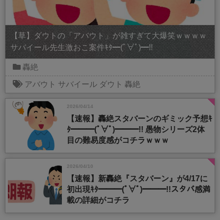
【草】ダウトの「アバウト」が雑すぎて大爆笑ｗｗｗｗ
サバイール先生激おこ案件ｷﾀ━(ﾟ∀ﾟ)━!!
轟絶
アバウト
サバイール
ダウト
轟絶
2026/04/14
【速報】轟絶スタバーンのギミック予想ｷ
ﾀ━━━(ﾟ∀ﾟ)━━━!! 愚物シリーズ2体
目の難易度感がコチラｗｗｗ
2026/04/10
【速報】新轟絶『スタバーン』が4/17に
初出現ｷﾀ━━━(ﾟ∀ﾟ)━━━!!スタバ感満
載の詳細がコチラ