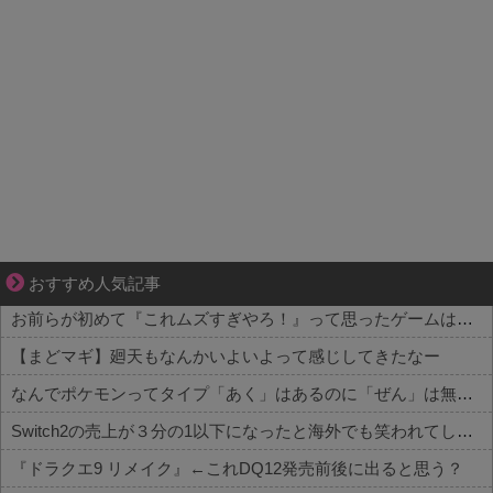
小さなすれ違いが、夫を追い詰めていく
おすすめ人気記事
お前らが初めて『これムズすぎやろ！』って思ったゲームは何？
【まどマギ】廻天もなんかいよいよって感じしてきたなー
なんでポケモンってタイプ「あく」はあるのに「ぜん」は無いの？
Switch2の売上が３分の1以下になったと海外でも笑われてしまうwwwwwww
『ドラクエ9 リメイク』←これDQ12発売前後に出ると思う？