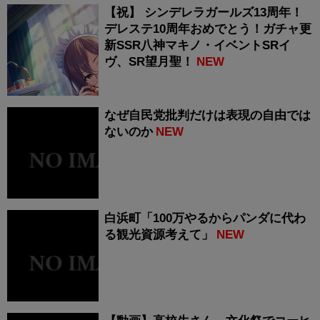
【祝】 シンデレラガールズ13周年！
デレステ10周年おめでとう！ガチャ更
新SSR八神マキノ・イベントSRイ
ヴ、SR望月聖！
NEW
なぜ自民党批判だけは表現の自由では
ないのか
NEW
白浜町「100万やるからパンダに代わ
る観光資源考えて」
NEW