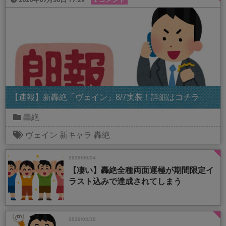
【速報】新轟絶「ヴェイン」8/7実装！詳細はコチラ
轟絶
ヴェイン
新キャラ
轟絶
2026/06/24
【凄い】轟絶全種両面運極が期間限定イ
ラスト込みで達成されてしまう
2026/04/30