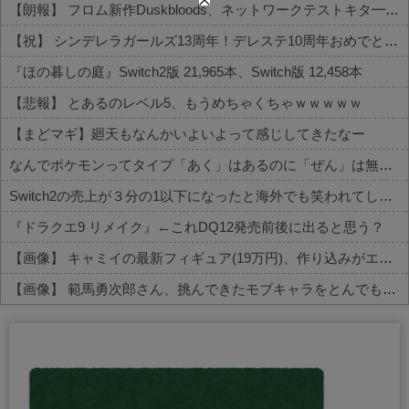
【朗報】 フロム新作Duskbloods、ネットワークテストキタ━━━━(゜∀゜)━━━━!!
【祝】 シンデレラガールズ13周年！デレステ10周年おめでとう！ガチャ更新SSR八神マキノ・イベントSRイヴ、SR望月聖！
『ほの暮しの庭』Switch2版 21,965本、Switch版 12,458本
【悲報】 とあるのレベル5、もうめちゃくちゃｗｗｗｗｗ
【まどマギ】廻天もなんかいよいよって感じしてきたなー
なんでポケモンってタイプ「あく」はあるのに「ぜん」は無いの？
Switch2の売上が３分の1以下になったと海外でも笑われてしまうwwwwwww
『ドラクエ9 リメイク』←これDQ12発売前後に出ると思う？
【画像】 キャミイの最新フィギュア(19万円)、作り込みがエグすぎるｗｗｗｗｗ
【画像】 範馬勇次郎さん、挑んできたモブキャラをとんでもない目に合わせてしまう
Powered by livedoor 相互RSS