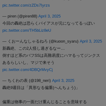
pic.twitter.com/zZDs7Iyrzs
— piren (@piren88)
April 3, 2025
今回の轟絶は恐らくバイアスが元になってるっぽい
pic.twitter.com/TH5bLiz8eU
— くおーんなしゃるねろ (@kuoon_syaru)
April 3, 2025
新轟絶、この2人怪し過ぎるなー…
倒すほど系のバフSSは高難易度にハマるってジンクス
あるらしいし、マジで来そう
pic.twitter.com/4DBQrMvyCj
— ちくわの表 (@198_neri)
April 3, 2025
轟絶9週目は「異形なる偏重(へんちょう)」
偏重は物事の一面だけ重んじることを意味する