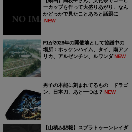
【動画】高校生さん、文化祭でコーヒ
ーカップを作って大盛りあがり←なん
かどっかで見たことあると話題に
NEW
F1が2028年の開催地として協議中の
場所：ホッケンハイム、タイ、南アフ
リカ、アルゼンチン、ルワンダ
NEW
男子の本能に刻まれてるもの ドラゴ
ン、日本刀、あと一つは？
NEW
【山積み悲報】スプラトゥーンレイダ