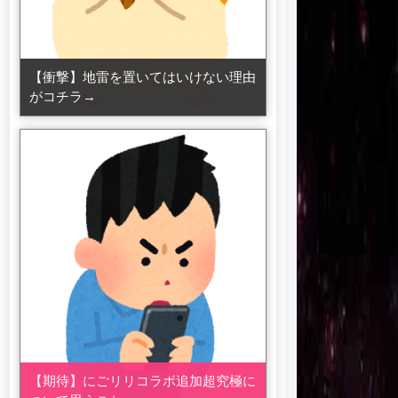
【衝撃】地雷を置いてはいけない理由
がコチラ→
【期待】にごリリコラボ追加超究極に