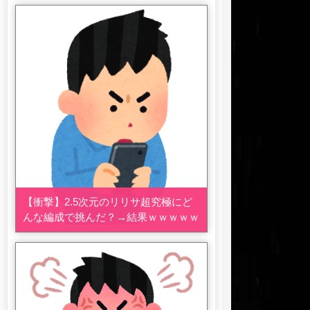
【衝撃】2.5次元のリリサ超究極にど
んな編成で挑んだ？→結果ｗｗｗｗｗ