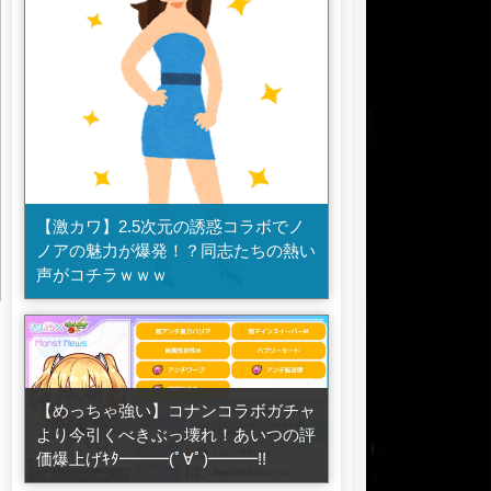
【激カワ】2.5次元の誘惑コラボでノ
ノアの魅力が爆発！？同志たちの熱い
声がコチラｗｗｗ
【めっちゃ強い】コナンコラボガチャ
より今引くべきぶっ壊れ！あいつの評
価爆上げｷﾀ━━━(ﾟ∀ﾟ)━━━!!