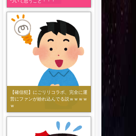
ついて思うこと・・・
【確信犯】にごリリコラボ、完全に運
営にファンが紛れ込んでる説ｗｗｗｗ
ｗ