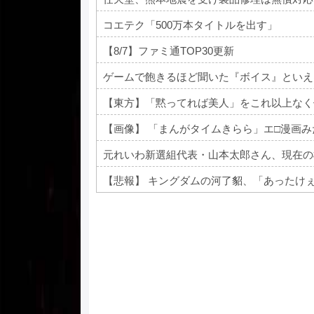
コエテク「500万本タイトルを出す」
【8/7】ファミ通TOP30更新
ゲームで飽きるほど聞いた『ボイス』といえ
【東方】「黙ってれば美人」をこれ以上なく
【画像】 「まんがタイムきらら」エ□漫画
元れいわ新選組代表・山本太郎さん、現在の
Powered by livedoor 相互RSS