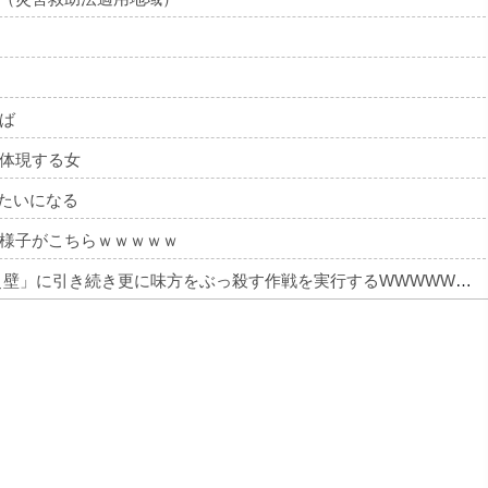
ば
体現する女
みたいになる
様子がこちらｗｗｗｗｗ
【悲報】 キングダムの河了貂、「あったけぇ壁」に引き続き更に味方をぶっ殺す作戦を実行するWWWWWWWWWWWWWWWWWWWWWWWWWWWWWWWWWWWWWWWWWWWWWWWW