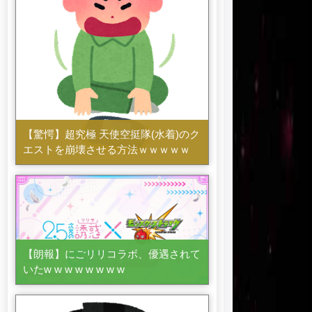
【驚愕】超究極 天使空挺隊(水着)のク
エストを崩壊させる方法ｗｗｗｗｗ
【朗報】にごリリコラボ、優遇されて
いたw w w w w w w w