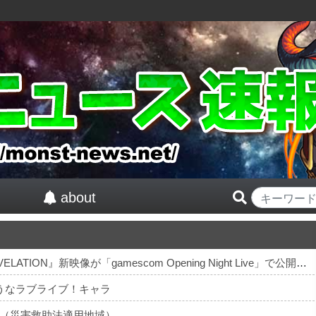
about
2027年春発売予定『FINAL FANTASY VII REVELATION』新映像が「gamescom Opening Night Live」で公開！8/26 午前3時配信予定
うなラブライブ！キャラ
（災害救助法適用地域）