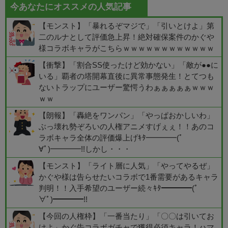
今あなたにオススメの人気記事
【モンスト】「暴れるぞマジで」「引いとけよ」第
二のルナとして評価急上昇！絶対確保案件のかぐや
様コラボキャラがこちらｗｗｗｗｗｗｗｗｗｗｗｗ
【衝撃】「割合SS使ったけど効かない」「敵が●●に
いる」覇者の塔開幕直後に異常事態発生！とてつも
ないトラップにユーザー驚愕うわぁぁぁぁぁｗｗｗ
ｗｗ
【朗報】「轟絶をワンパン」「やっぱおかしいわ」
ぶっ壊れ勢ぞろいの人権アニメすげぇぇ！！あのコ
ラボキャラ全体の評価爆上げｷﾀ━━━━(ﾟ
∀ﾟ)━━━━!!しかし・・・
【モンスト】「ライト層に人気」「やってやるぜ」
かぐや様は告らせたいコラボで1番需要があるキャラ
判明！！入手希望のユーザー続々ｷﾀ━━━━(ﾟ
∀ﾟ)━━━━!!
【今回の人権枠】「一番当たり」「〇〇は引いてお
けよ」かぐ告コラボガチャで獲得必須キャラ！ハマ