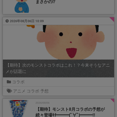
まさかの⁉️
2026年08月06日 10:09
【期待】次のモンストコラボはこれ！？今来そうなアニ
メが話題に
コラボ
アニメ
コラボ
予想
2026/08/06
【期待】モンスト8月コラボの予想が
続々登場ｷﾀ━━━(ﾟ∀ﾟ)━━━!!