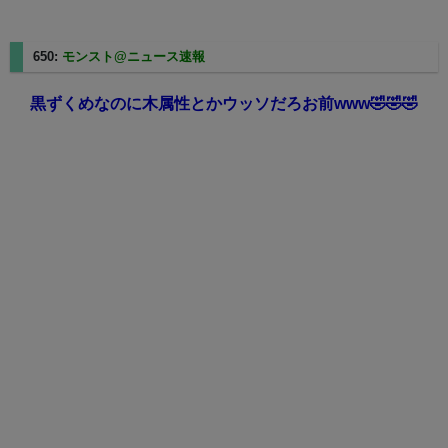
650:
モンスト@ニュース速報
2025/05/01(木) 16:07:57.87
黒ずくめなのに木属性とかウッソだろお前www🤣🤣🤣