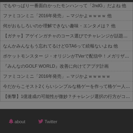
でもやっぱり一番面白かったモンハンって「2ndG」だよね 他
ファミコンミニ「2016年発売」←マジかよｗｗｗｗ 他
何がおもしろいのか理解できない趣味・エンタメは？ 他
【ガチャ】アゲインガチャのコース選びでチャレンジが話題！？詳細はコチラ 他
なんかみんなもう忘れてるけどGTA6って続報ないよね 他
ポケットモンスター ジ・オリジンがTVerで配信中！メガリザードンXが初お披露目された作品
『みんなのGOLF WORLD』改善に向けてアプデ計画
ファミコンミニ「2016年発売」←マジかよｗｗｗｗｗ
今だからこそスト2くらいシンプルな格ゲーを作って格ゲー人口を増やした方がいいと思う
【衝撃】1億達成の可能性が微妙？チャレンジ選択の行方がコチラ
Powered by livedoor 相互RSS
about
Twitter