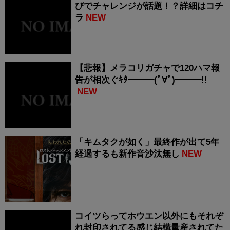
びでチャレンジが話題！？詳細はコチ
ラ
NEW
【悲報】メラコリガチャで120ハマ報
告が相次ぐｷﾀ━━━(ﾟ∀ﾟ)━━━!!
NEW
「キムタクが如く」最終作が出て5年
経過するも新作音沙汰無し
NEW
コイツらってホウエン以外にもそれぞ
れ封印されてる感じ結構量産されてた