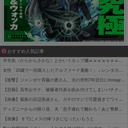
大変だけど幸せ。等身大の子育て物語。
おすすめ人気記事
辛辛魚（からからさかな）とかいうカップ麺ｗｗｗｗｗｗｗｗｗｗ
女性「20歳で一括購入したアルファード素敵！」←レンタカーだろと批判殺到
【衝撃】ジャンポケ斉藤の妻さん、夫の求刑7年翌日にInstagram更新しSNS民をザワつかせてしまう…
【悲報】高市おサナ、被爆者代表を睨み付けてしまいバチクソ炎上し始めるｗｗｗｗｗｗｗｗｗ
【画像】最新の浜辺美波さん、ガチのマジで可愛過ぎてワイらをドキドキさせてしまうw w w w w w w
ディズニーからの帰り道。夫「息子連れて離れろ！あと警察に通報！」私「助けて！」駅員「どうしました！？」→トンデモナイことに…
【画像】 すでにメスの体つきになったいもうと