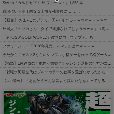
Switch『カルドセプト ザ ファースト』1,858 本
職場にいる高圧的な女上司が残業後に………。
【画像】 おま●このプラモ、工●チすぎるｗｗｗｗｗｗｗｗｗｗ
外国人「ヒソカさん、タイで逮捕されてしまうｗｗｗ」（海外の反応）
『みんなのGOLF WORLD』改善に向けてアプデ計画
ファミコンミニ「2016年発売」←マジかよｗｗｗｗｗ
今だからこそスト2くらいシンプルな格ゲーを作って格ゲー人口を増やした方がいいと思う
【衝撃】1億達成の可能性が微妙？チャレンジ選択の行方がコチラ
「就職氷河期世代はブルーカラーの仕事を選ばなかったから苦しかったんでしょ？」→「何言ってんだコイツ」の声、殺到
【エ□漫画】 「あぁそう言えば昔よく抜いたなぁ」ってなるエ□漫画家さんｗｗｗ
Powered by livedoor 相互RSS