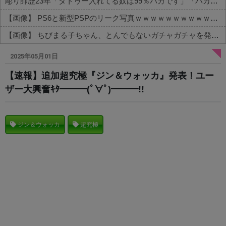
彫り師歴23年「タトゥー入れてる奴は99％バカです」「バカは5000円が好き」無断キャンセル、挨拶できない、金がない…客層をぶっちゃけ
【画像】 PS6と新型PSPのリーク写真ｗｗｗｗｗｗｗｗｗｗｗｗｗｗｗｗｗｗｗ
【画像】 ちびまる子ちゃん、とんでもないガチャガチャを発売してしまうｗｗｗｗ
Powered by livedoor 相互RSS
2025年05月01日
【速報】追加超究極『ジン＆ウォッカ』発表！ユー
ザー大興奮ｷﾀ━━━(ﾟ∀ﾟ)━━━!!
ジン＆ウォッカ
超究極