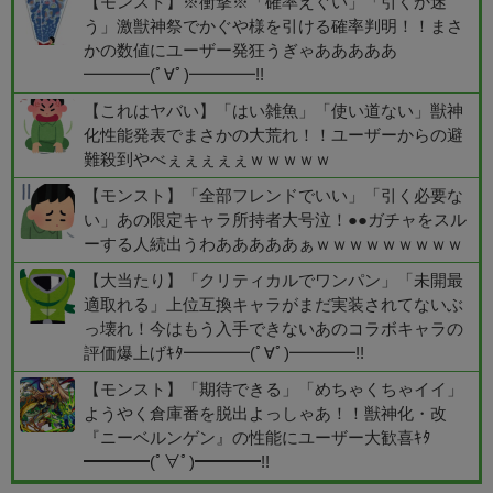
【モンスト】※衝撃※「確率えぐい」「引くか迷
う」激獣神祭でかぐや様を引ける確率判明！！まさ
かの数値にユーザー発狂うぎゃあああああ
━━━━(ﾟ∀ﾟ)━━━━!!
【これはヤバい】「はい雑魚」「使い道ない」獣神
化性能発表でまさかの大荒れ！！ユーザーからの避
難殺到やべぇぇぇぇぇｗｗｗｗｗ
【モンスト】「全部フレンドでいい」「引く必要な
い」あの限定キャラ所持者大号泣！●●ガチャをスル
ーする人続出うわあああああぁｗｗｗｗｗｗｗｗｗ
【大当たり】「クリティカルでワンパン」「未開最
適取れる」上位互換キャラがまだ実装されてないぶ
っ壊れ！今はもう入手できないあのコラボキャラの
評価爆上げｷﾀ━━━━(ﾟ∀ﾟ)━━━━!!
【モンスト】「期待できる」「めちゃくちゃイイ」
ようやく倉庫番を脱出よっしゃあ！！獣神化・改
『ニーベルンゲン』の性能にユーザー大歓喜ｷﾀ
━━━━(ﾟ∀ﾟ)━━━━!!