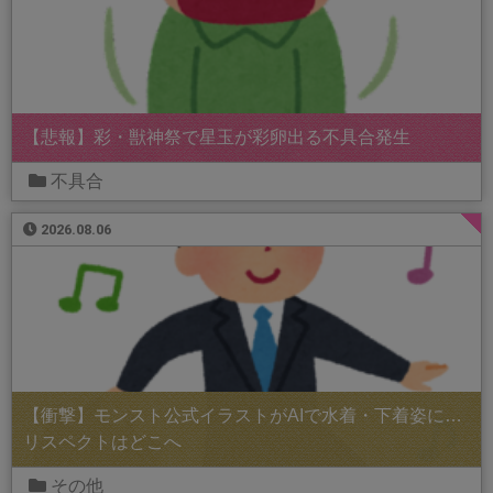
【悲報】彩・獣神祭で星玉が彩卵出る不具合発生
不具合
2026.08.06
【衝撃】モンスト公式イラストがAIで水着・下着姿に…
リスペクトはどこへ
その他