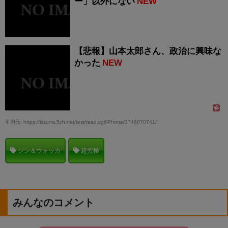
ー」以外にない
NEW
【悲報】山本太郎さん、政治に興味な
かった
NEW
引用元: https://kizuna.5ch.net/test/read.cgi/iPhone/1746070741/
ジン＆ウォッカ
超究極
みんなのコメント