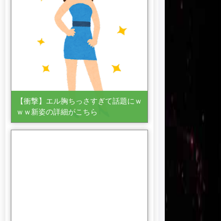
【衝撃】エル胸ちっさすぎて話題にｗ
ｗｗ新姿の詳細がこちら