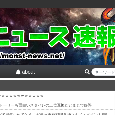
about
ｗｗｗｗｗｗｗｗｗｗｗｗ
ストーリーも面白いスタバレの上位互換だとまじで好評
【祝】 シンデレラガールズ13周年！デレステ10周年おめでとう！ガチャ更新SSR八神マキノ・イベントSRイヴ、SR望月聖！