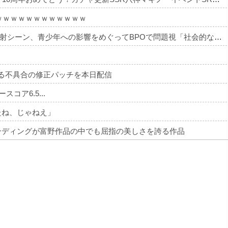
ｗｗｗｗｗｗｗｗｗｗｗｗ
【アニメ】『ヤニねこ』の喫煙や覚醒剤の注射シーン、青少年への影響をめぐってBPOで問題視「社会的な問題になっている時に紛らわしいことをするな」
くなる不具合の修正パッチを本日配信
ースコア6.5...
たね、じゃねえ」
ンディングが富野作品の中でも屈指の美しさを誇る作品