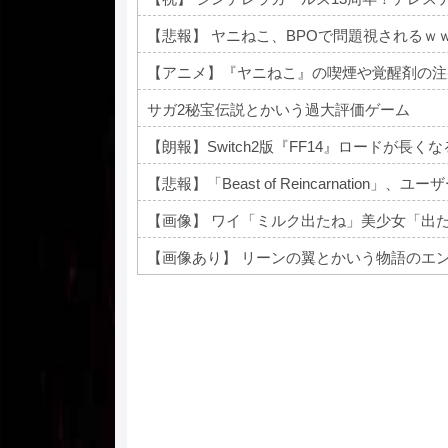
【悲報】 ヤニねこ、BPOで問題視されるｗ
サガ2秘宝伝説とかいう過大評価ゲーム
【朗報】Switch2版『FF14』ロードが長
【悲報】「Beast of Reincarnation」、ユーザ
【画像】 ワイ「ミルク出たね」美少女「出
【画像あり】 リーンの翼とかいう物語のエ
Powered by livedoor 相互RSS