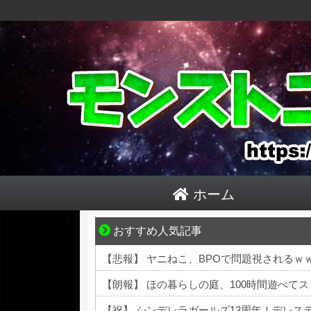
ホーム
おすすめ人気記事
結婚生活の「当たり前」が壊れる瞬間
【悲報】 ヤニねこ、BPOで問題視されるｗ
【朗報】 ほの暮らしの庭、100時間遊べて