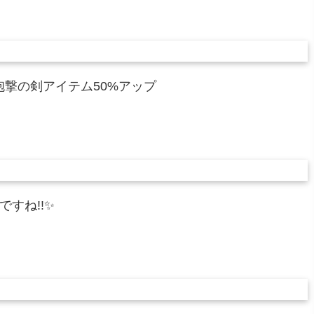
撃の剣アイテム50%アップ
すね!!✨