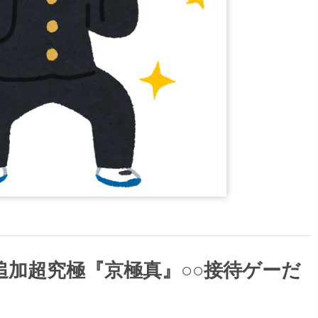
追加超究極『京極真』○○接待ゲーだ