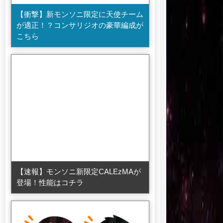
【衝撃】新モンソニ限定に天使チーム
が適正！？コンサリジオの豪華編成が
こちら
【速報】モンソニ新限定CALEzMAが
登場！性能はコチラ