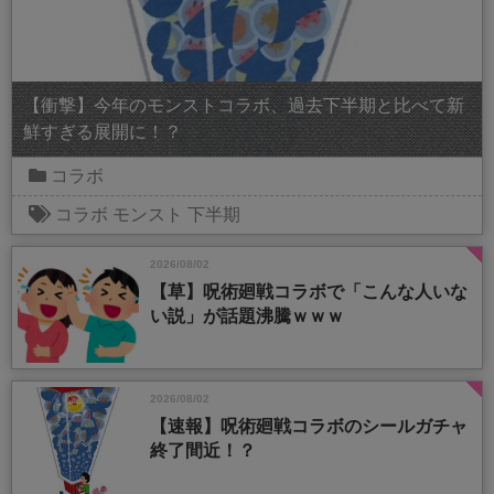
【衝撃】今年のモンストコラボ、過去下半期と比べて新
鮮すぎる展開に！？
コラボ
コラボ
モンスト
下半期
2026/08/02
【草】呪術廻戦コラボで「こんな人いな
い説」が話題沸騰ｗｗｗ
2026/08/02
【速報】呪術廻戦コラボのシールガチャ
終了間近！？