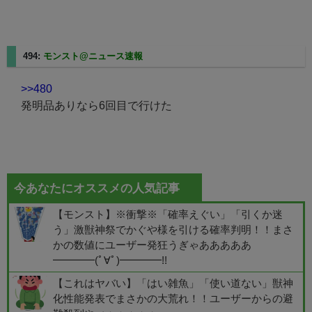
494:
モンスト@ニュース速報
2025/05/11(日) 01:17:41.20
>>480
発明品ありなら6回目で行けた
今あなたにオススメの人気記事
【モンスト】※衝撃※「確率えぐい」「引くか迷
う」激獣神祭でかぐや様を引ける確率判明！！まさ
かの数値にユーザー発狂うぎゃあああああ
━━━━(ﾟ∀ﾟ)━━━━!!
【これはヤバい】「はい雑魚」「使い道ない」獣神
化性能発表でまさかの大荒れ！！ユーザーからの避