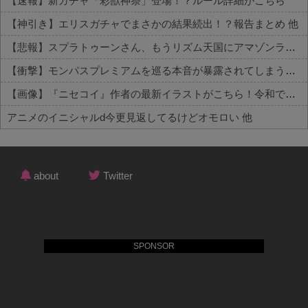
【速報】新ガチャ「彩獣神祭」登場！？ルール詳細がこちら
【神引き】エリスガチャでまさかの結果続出！？報告まとめ 他
【悲報】スプラトゥーンさん、もうリズム天国にアマゾンランキングで敗北wwwwwwwww 他
【衝撃】モンパスプレミアムを巡る本音が暴露されてしまうｗｗｗ 他
【画像】『ニセコイ』作者の最新イラストがこちら！令和でも余裕で通用してしまうｗｗｗｗ 他
アニメのイニシャルd今更見返してるけどオモロい 他
Powered by livedoor 相互RSS
about
Twitter
SPONSOR