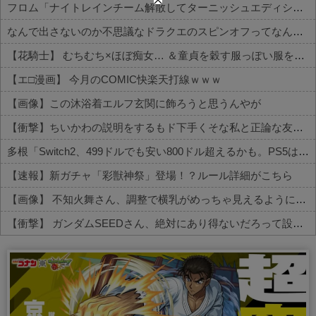
フロム「ナイトレインチーム解散してターニッシュエディション完成させました」←これｗｗｗｗ
なんで出さないのか不思議なドラクエのスピンオフってなんかある？
【花騎士】 むちむち×ほぼ痴女… ＆童貞を穀す服っぽい服をきたホウオウボクへの反応！！！
【エ□漫画】 今月のCOMIC快楽天打線ｗｗｗ
【画像】この沐浴着エルフ玄関に飾ろうと思うんやが
【衝撃】ちいかわの説明をするもド下手くそな私と正論な友人がコチラ・・・・・
多根「Switch2、499ドルでも安い800ドル超えるかも。PS5は直近での値上げ可能性低い」
【速報】新ガチャ「彩獣神祭」登場！？ルール詳細がこちら
【画像】 不知火舞さん、調整で横乳がめっちゃ見えるようになるｗｗｗｗｗｗ
【衝撃】 ガンダムSEEDさん、絶対にあり得ないだろって設定がこちらｗｗｗ
Powered by livedoor 相互RSS