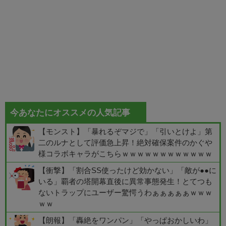
今あなたにオススメの人気記事
【モンスト】「暴れるぞマジで」「引いとけよ」第
二のルナとして評価急上昇！絶対確保案件のかぐや
様コラボキャラがこちらｗｗｗｗｗｗｗｗｗｗｗｗ
【衝撃】「割合SS使ったけど効かない」「敵が●●に
いる」覇者の塔開幕直後に異常事態発生！とてつも
ないトラップにユーザー驚愕うわぁぁぁぁぁｗｗｗ
ｗｗ
【朗報】「轟絶をワンパン」「やっぱおかしいわ」