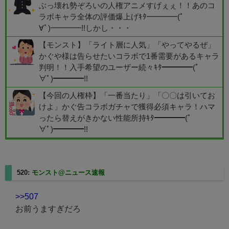
ぶっ壊れ勢ぞろいの人権アニメすげぇぇ！！あのコ
ラボキャラ全体の評価爆上げｷﾀ━━━━(ﾟ
∀ﾟ)━━━━!!しかし・・・
【モンスト】「ライト層に人気」「やってやるぜ」
かぐや様は告らせたいコラボで1番需要があるキャラ
判明！！入手希望のユーザー続々ｷﾀ━━━━(ﾟ
∀ﾟ)━━━━!!
【今回の人権枠】「一番当たり」「〇〇は引いてお
けよ」かぐ告コラボガチャで獲得必須キャラ！ハマ
ったら替えがきかない性能所持ｷﾀ━━━━(ﾟ
∀ﾟ)━━━━!!
520:
モンスト@ニュース速報
2025/05/11(日) 01:20:03.21
>>507
お前うますぎだろ