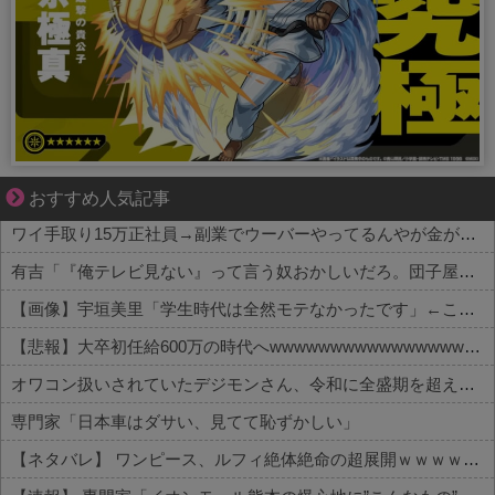
三十路女子×後輩男子、近づく心とすれ違い
おすすめ人気記事
ワイ手取り15万正社員→副業でウーバーやってるんやが金がない
有吉「『俺テレビ見ない』って言う奴おかしいだろ。団子屋で『団子食べない』って言うか？」
【画像】宇垣美里「学生時代は全然モテなかったです」←これほんまかぁ？w w w w w w w w
【悲報】大卒初任給600万の時代へwwwwwwwwwwwwwwwwwww
オワコン扱いされていたデジモンさん、令和に全盛期を超える利益を生み出していた
専門家「日本車はダサい、見てて恥ずかしい」
【ネタバレ】 ワンピース、ルフィ絶体絶命の超展開ｗｗｗｗｗｗｗｗｗｗｗｗｗｗｗｗｗｗｗｗｗｗｗｗｗｗｗｗｗｗｗｗｗｗｗｗｗｗｗｗｗｗｗｗｗ...