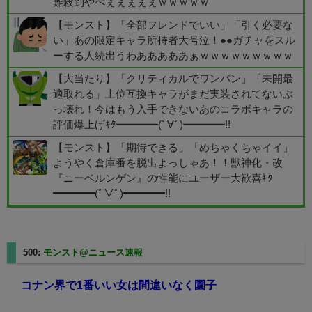
難殺到やべぇぇぇぇぇｗｗｗｗｗ
【モンスト】「全部フレンドでいい」「引く必要な
い」あの限定キャラ所持者大号泣！●●ガチャをスル
ーする人続出うわあああああぁｗｗｗｗｗｗｗｗｗ
【大当たり】「クリティカルでワンパン」「未開最
適取れる」上位互換キャラがまだ実装されてないぶ
っ壊れ！今はもう入手できないあのコラボキャラの
評価爆上げｷﾀ━━━━(ﾟ∀ﾟ)━━━━!!
【モンスト】「期待できる」「めちゃくちゃイイ」
ようやく倉庫番を脱出よっしゃあ！！獣神化・改
『ニーベルンゲン』の性能にユーザー大歓喜ｷﾀ
━━━━(ﾟ∀ﾟ)━━━━!!
500:
モンスト@ニュース速報
2025/05/11(日) 01:18:15.80
コナン界で1番いい女は間違いなく園子