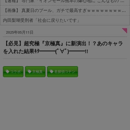
【速報】 専門家「イオンモール熊本の爆心地に”こんなもの”があったんだけど…」
【画像】 真夏日のプール、ガチで最高すぎｗｗｗｗｗｗｗｗｗｗ
内田梨瑚受刑者「社会に戻りたいです」
Powered by livedoor 相互RSS
2025年05月11日
【必見】超究極『京極真』に新演出！？あのキャラ
を入れた結果ｷﾀ━━━(ﾟ∀ﾟ)━━━!!
コラボ
京極真
名探偵コナン