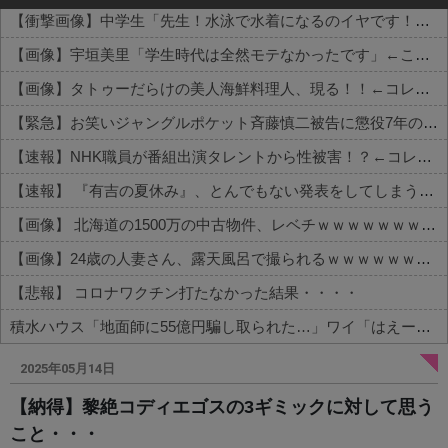
【衝撃画像】中学生「先生！水泳で水着になるのイヤです！」先生「分かった」→結果まさかの『こう』なってしまうw w w w w w w
【画像】宇垣美里「学生時代は全然モテなかったです」←これほんまかぁ？w w w w w w w w
【画像】タトゥーだらけの美人海鮮料理人、現る！！←コレはセクシー過ぎてワイらにブッ刺さりまくりw w w w w w w w w
【緊急】お笑いジャングルポケット斉藤慎二被告に懲役7年の求刑←これ…
【速報】NHK職員が番組出演タレントから性被害！？←コレマジならヤバくねーか？
【速報】 『有吉の夏休み』、とんでもない発表をしてしまう！！！！！
【画像】 北海道の1500万の中古物件、レベチｗｗｗｗｗｗｗｗｗｗｗｗｗｗｗｗｗｗｗｗ
【画像】24歳の人妻さん、露天風呂で撮られるｗｗｗｗｗｗｗｗｗｗｗｗｗｗｗｗｗ
【悲報】 コロナワクチン打たなかった結果・・・・
積水ハウス「地面師に55億円騙し取られた…」ワイ「はえーかわいそう…会社滅茶苦茶やろなぁ」→
Powered by livedoor 相互RSS
2025年05月14日
【納得】黎絶コディエゴスの3ギミックに対して思う
こと・・・