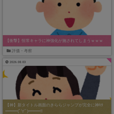
【衝撃】恒常キャラに神強化が施されてしまうｗｗｗ
評価・考察
2026.08.03
【神】新タイトル画面のきららジャンプが完全に神ｷﾀ
━━━(ﾟ∀ﾟ)━━━!!