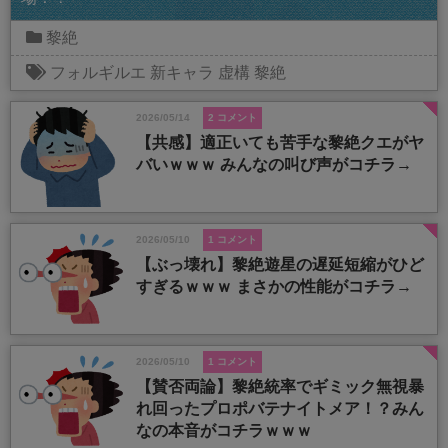
黎絶
フォルギルエ
新キャラ
虚構
黎絶
2026/05/14
2 コメント
【共感】適正いても苦手な黎絶クエがヤ
バいｗｗｗ みんなの叫び声がコチラ→
2026/05/10
1 コメント
【ぶっ壊れ】黎絶遊星の遅延短縮がひど
すぎるｗｗｗ まさかの性能がコチラ→
2026/05/10
1 コメント
【賛否両論】黎絶統率でギミック無視暴
れ回ったプロポバテナイトメア！？みん
なの本音がコチラｗｗｗ