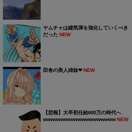
ヤムチャは繰気弾を強化していくべき
だった
NEW
田舎の美人姉妹❤
NEW
【悲報】大卒初任給600万の時代へ
wwwwwwwwwwwwwwwwwww
NEW