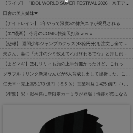
【ライブ】 「IDOL WORLD SUPER FESTIVAL 2026」京王アリーナTOKYO開催決定
田舎の美人姉妹❤
【ナイトレイン】 1年やって深度2の雑魚ニキが発見される
【エ□漫画】 今月のCOMIC快楽天打線ｗｗｗ
【悲報】 週間少年ジャンプのグッズ(43億円分)を注文し全てキャンセルした女逮捕ｗｗｗｗｗｗｗｗ
夫さん、妻に「天井のシミ数えてれば終わるでな」と押し倒されて性行為 → 凄いことになるｗｗｗｗｗ
【まどマギ】ほむリリィも顔の上半分無かったけど、これって何かの伏線だったりするのかな…
グラブルリリンク新規なんだが6人育成し出して挫折した、これ全キャラ育成するのにどんだけかかるの？
任天堂‥売上高5,178 億円（-9.5 ％）営業利益 1,425 億円（+150.5 %）
【衝撃】彩・獣神祭に新限定カーミラが登場！性能が気になる
Powered by livedoor 相互RSS