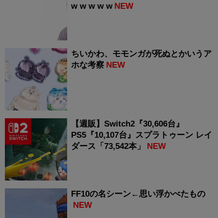
w w w w w
NEW
ちいかわ、モモンガが死ぬとかいうア
ホな考察
NEW
【週販】Switch2『30,606台』
PS5『10,107台』スプラトゥーン レイ
ダース「73,542本」
NEW
FF10の名シーン←思い浮かべたもの
NEW