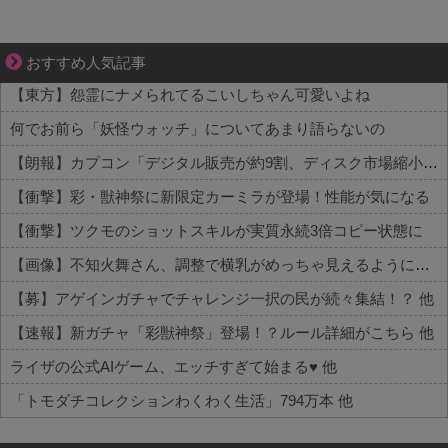
平穏が少しずつ壊れていく家族の物語。
おすすめ人気記事
【東方】怨霊にナメられてるこいしちゃん可愛いよね
何でお前ら「妖怪ウォッチ」についてあまり語らないの
【朗報】カプコン「デジタル販売が約9割、ディスク市場縮小の大きな影響は想定していない」
【衝撃】彩・獣神祭に新限定カーミラが登場！性能が気になる
【衝撃】ツクモのショットスキルが実質永続3倍コピー状態に
【画像】不知火舞さん、調整で横乳がめっちゃ見えるようになるｗｗｗｗｗｗ 他
【募】アゲインガチャでチャレンジ一択の民が続々集結！？ 他
【速報】新ガチャ「彩獣神祭」登場！？ルール詳細がこちら 他
ライザの公式AIゲーム、エッチすぎて始まる♥ 他
「トモダチコレクションわくわく生活」794万本 他
Powered by livedoor 相互RSS