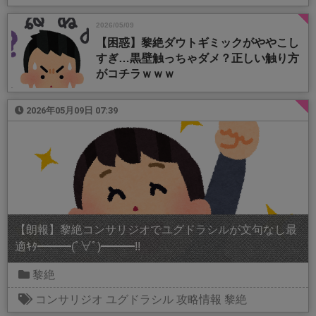
2026/05/09
【困惑】黎絶ダウトギミックがややこし
すぎ…黒壁触っちゃダメ？正しい触り方
がコチラｗｗｗ
2026年05月09日 07:39
【朗報】黎絶コンサリジオでユグドラシルが文句なし最
適ｷﾀ━━━(ﾟ∀ﾟ)━━━!!
黎絶
コンサリジオ
ユグドラシル
攻略情報
黎絶