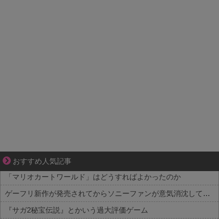
妻が嫌すぎて壊れていった、ある夫の現実
おすすめ人気記事
「マリオカートワールド」はどうすればよかったのか
ゲーフリ新作が発売されてからソニーファンが意気消沈してね？
『サガ2秘宝伝説』とかいう過大評価ゲーム