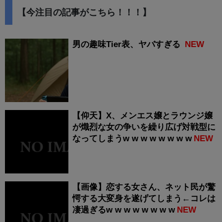
【今注目の記事がこちら！！！】
男の趣味Tier表、ヤバすぎる
NEW
【仰天】X、メンエス嬢とラウンジ嬢
が熾烈な女の争いを繰り広げ対戦型に
なってしまうw w w w w w w w
NEW
【画像】恋する女さん、ネット民が驚
愕する大変身を遂げてしまう←コレは
凄過ぎるw w w w w w w w
NEW