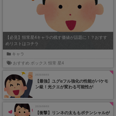
【必見】恒常星4キャラの残す価値が話題に！？おすす
めリストはコチラ
キャラ
おすすめ
ボックス
恒常
星4
2026/08/03
【最強】ユグαフル強化の性能がバケモ
ン級！光クエが変わる可能性が
2026/08/03
【衝撃】リンネの太ももポテンシャルが