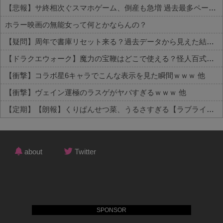
【悲報】サ終相次ぐスマホゲーム、倒産も急増 過去最多ペースで推移
ホラー映画の無能女って何とかならんの？
【疑問】周年で書庫リセット来る？過去データから見えた結論 他
【ドラクエウォーク】魔力の宝鞭はどこで使える？怪人百式での実用性と不安定さを評価 他
【衝撃】コラボ星6キャラでこんな表示を見た瞬間ｗｗｗ 他
【衝撃】ヴェイン運極のラスゲがヤバすぎるｗｗｗ 他
【定期】【朗報】くりぱんせつ菜、うるさすぎる【ラブライブ！虹ヶ咲】 他
Powered by livedoor 相互RSS
about
Twitter
SPONSOR