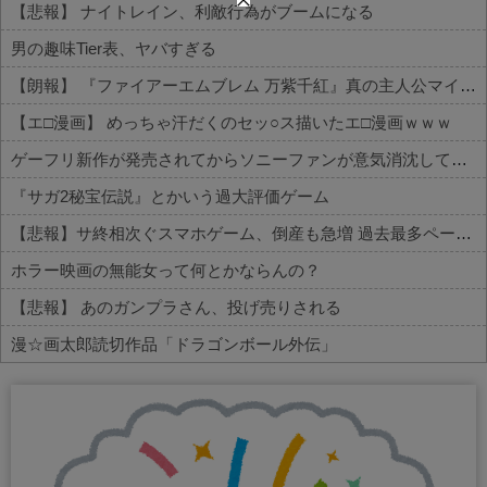
【悲報】 ナイトレイン、利敵行為がブームになる
男の趣味Tier表、ヤバすぎる
【朗報】 『ファイアーエムブレム 万紫千紅』真の主人公マイユニはキャラメイクが可能
【エ□漫画】 めっちゃ汗だくのセッ○ス描いたエ□漫画ｗｗｗ
ゲーフリ新作が発売されてからソニーファンが意気消沈してね？
『サガ2秘宝伝説』とかいう過大評価ゲーム
【悲報】サ終相次ぐスマホゲーム、倒産も急増 過去最多ペースで推移
ホラー映画の無能女って何とかならんの？
【悲報】 あのガンプラさん、投げ売りされる
漫☆画太郎読切作品「ドラゴンボール外伝」
Powered by livedoor 相互RSS