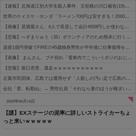
【速報】北海道江別大学生殺人事件、主犯格の川口被告(19)に無期懲役の判決←これ、妥当だと思う？？？？？？
世界のケイスケ・ホンダ「ラーメン700円は安すぎる！2000円にするべき」
【画像】居酒屋さん、6人で長居して会計4939円しか使わない客にお気持ち表明してしまう←コレどっちが悪いんや？？？？？？
【悲報】へずまりゅう（35）ボランティアのため熊本に行くも体調不良で病院に行く
資産1億円突破でFIREの45歳独身男性が半年後に仕事復帰を決意した「1通の通知」
【画像】 まんさん、ブチ切れ「電車内でこういうポジのおじ、ガチでイラネ」→
【悲報】坂口杏里、逃走ｗｗｗｗｗｗｗｗｗｗｗ
左翼市民団体、広島では通用せず「人殺しの汚い足で広島の土を踏むな！」→広島県民「お前らの方が汚いんじゃ！」「ワシらが広島県民じゃ」
会社「君、転勤ね」→ 男性社員「それなら妻のほうが稼ぎいいんで辞めます」⇒ 結果・・・
Powered by livedoor 相互RSS
2025年06月16日
【謎】EXステージの泥率に詳しいストライカーちょ
っと来いｗｗｗｗｗ