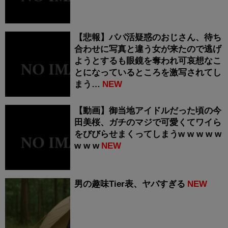
【悲報】パパ活疑惑のおじさん、待ち
合わせに写真と違う女が来たので逃げ
ようとするも眼鏡を奪われ可哀想なこ
とになっているところを激写されてし
まう…
NEW
【動画】御当地アイドルだった頃の今
田美桜、ガチのマジで可愛くてワイら
をびびらせまくってしまうw w w w w
w w w
NEW
男の趣味Tier表、ヤバすぎる
NEW