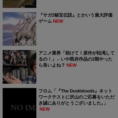
『サガ2秘宝伝説』とかいう過大評価
ゲーム
NEW
アニメ業界「助けて！原作が枯渇して
るの！」←いや既存作品の2期やった
ら良いよね？
NEW
フロム「『The Duskbloods』ネット
ワークテストに沢山のご応募をいただ
き誠にありがとうございました｡」
NEW