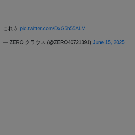
これ💧
pic.twitter.com/DxG5h55ALM
— ZERO クラウス (@ZERO40721391)
June 15, 2025