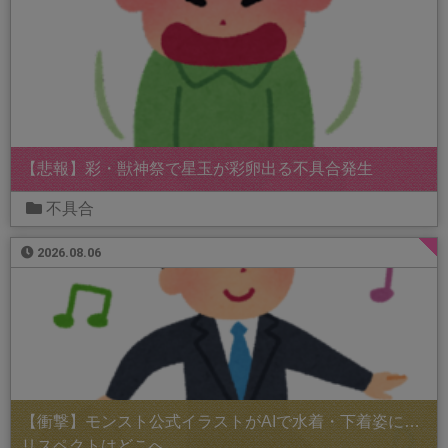
【悲報】彩・獣神祭で星玉が彩卵出る不具合発生
不具合
2026.08.06
【衝撃】モンスト公式イラストがAIで水着・下着姿に…
リスペクトはどこへ