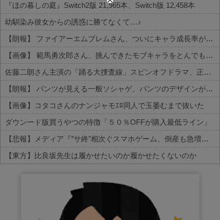
『ほの暮しの庭』Switch2版 21,965本、Switch版 12,458本
幼馴染み彼女からの誘惑に勝てなくて…♪
【朗報】 ファイアーエムブレムさん、ついにキャラ成長率がゲーム内で見れるようになる
【画像】 範馬勇次郎さん、挑んできたモブキャラをとんでもない目に合わせてしまう
佐藤二朗さん主演の「踊る大捜査線」スピンオフドラマ、正式に中止との報道
【朗報】 パンツが見える一般ソシャゲ、パンツのデザインが上方修正される
【画像】コタコさんのナンジャモｴﾛ同人で玉萎むまで抜いた
ダウンード版買うやつの特徴「５０％OFFが購入最低ライン」
【悲報】メディア『”サ終”相次ぐスマホゲーム、倒産も急増。過去最多ペースで推移』
【東方】比良坂先生は履かせたいのか履かせたくないのか
Powered by livedoor 相互RSS