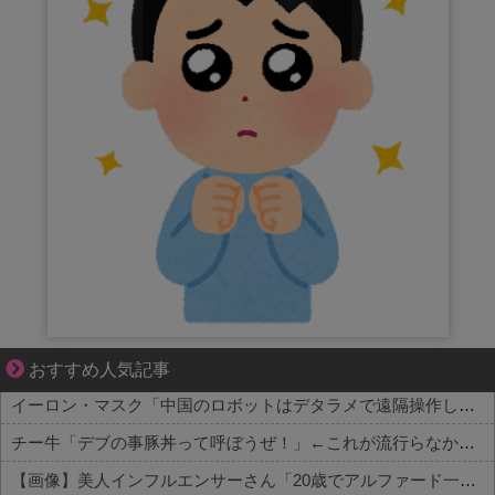
成長の先で気づいた想い、不器用な大人の恋
おすすめ人気記事
イーロン・マスク「中国のロボットはデタラメで遠隔操作してるだけ」
チー牛「デブの事豚丼って呼ぼうぜ！」←これが流行らなかった理由
【画像】美人インフルエンサーさん「20歳でアルファード一括で買えちゃう私って素敵」←これってガチなん？それともネタなん？w w w w w w w w w