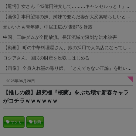
【驚愕】女さん「43億円注文して………キャンセルっと！」←こいつの目的って一体なんなの？？？？？？？
【画像】本田望結の妹、姉妹で並んだ姿が大変素晴らしいと話題にw w w w w w w
元いいとも青年隊、中居正広の”素顔”を暴露
中国、三峡ダムが全開放流。長江流域で深刻な洪水被害
【動画】 町の中華料理屋さん、娘の採用で人気店になってしまう
ロシアさん、国民の財産を没収しはじめる
【画像】 全身入れ墨の彫り師、『とんでもない正論』を吐いて30万再生されてしまうｗｗｗｗｗｗｗ
Powered by livedoor 相互RSS
2025年06月20日
【推しの鏡】超究極『桜蘭』をぶち壊す新春キャラ
がコチラｗｗｗｗｗｗ
ヤクモ
桜蘭