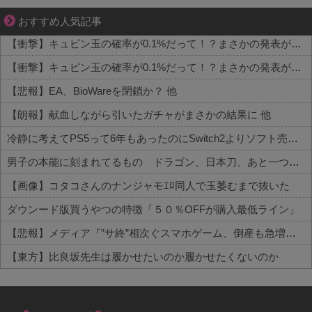
妻との生活が、夫をうつへ追い込んだ現実
おすすめ人気記事
【衝撃】キュピン玉の確率が0.1%だって！？まさかの発表がコチラ 他
【衝撃】キュピン玉の確率が0.1%だって！？まさかの発表がコチラ 他
【悲報】EA、BioWareを閉鎖か？ 他
【朗報】献血しながら引いたガチャがまさかの結果に 他
冷静に考えてPS5って6年もあったのにSwitch2よりソフト売れないのヤバいよな 他
男子の本能に刻まれてるもの ドラゴン、日本刀、あと一つは？
【画像】コタコさんのナンジャモｴﾛ同人で玉萎むまで抜いた
ダウンード版買うやつの特徴「５０％OFFが購入最低ライン」
【悲報】メディア『”サ終”相次ぐスマホゲーム、倒産も急増。過去最多ペースで推移』
【東方】比良坂先生は履かせたいのか履かせたくないのか
Powered by livedoor 相互RSS