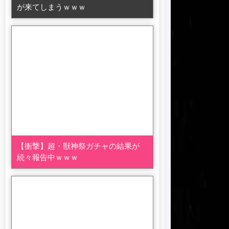
が来てしまうｗｗｗ
【衝撃】超・獣神祭ガチャの結果が
続々報告中ｗｗｗ