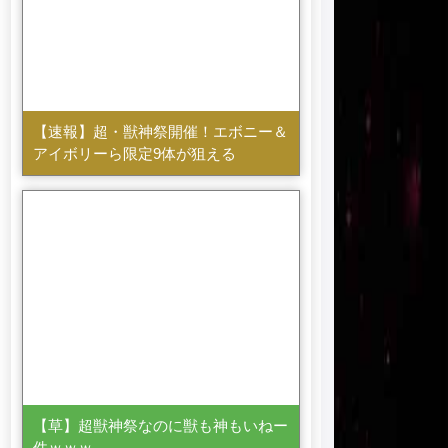
【速報】超・獣神祭開催！エボニー＆
アイボリーら限定9体が狙える
【草】超獣神祭なのに獣も神もいねー
件ｗｗｗ