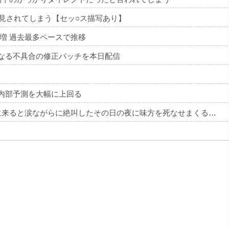
発見されてしまう【セッ○ス描写あり】
増 過去最多ペースで推移
長くなる不具合の修正パッチを本日配信
oの内部予測を大幅に上回る
【悲報】 キングダムの河了貂、絶対に助けに来ると涙ながらに絶叫したその日の夜に味方を死なせまくる作戦を提案するWWWWWWWWWWWWWWWWWWWWWWWWWWWW