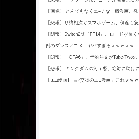
【画像】 とんでもなくエ●チな一般漫画、
【悲報】サ終相次ぐスマホゲーム、倒産も急
【朗報】Switch2版『FF14』、ロードが
例のダンスアニメ、ヤバすぎるｗｗｗｗｗ
【朗報】「GTA6」、予約注文がTake-Tw
【エ□漫画】 舌ﾚ交物のエ□漫画←これｗｗｗ
Powered by livedoor 相互RSS