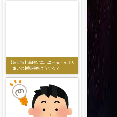
【超期待】新限定エボニー＆アイボリ
ー狙いの超獣神祭どうする？