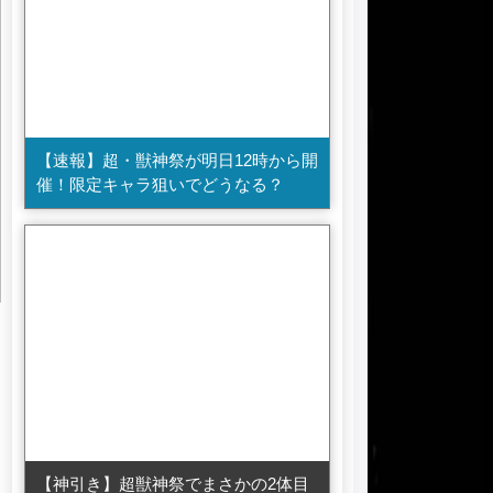
【速報】超・獣神祭が明日12時から開
催！限定キャラ狙いでどうなる？
【神引き】超獣神祭でまさかの2体目