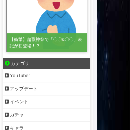
【衝撃】超獣神祭で「〇〇&〇〇」表
記が初登場！？
カテゴリ
YouTuber
アップデート
イベント
ガチャ
キャラ