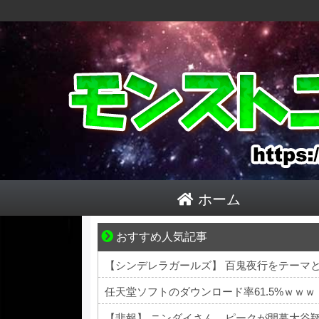
ホーム
おすすめ人気記事
悩んでいるのは私だけ？夫との距離
【シンデレラガールズ】 百鬼夜行をテーマとし
任天堂ソフトのダウンロード率61.5%ｗｗｗ
【悲報】 ニンダイさん、ピークが開幕大谷