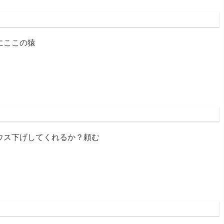
:57:50.28
にここの猿
:04:14.76
ウス下げしてくれるか？頼む
:05:50.60