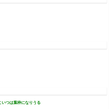
:51:09.88
:51:11.97
こいつは葉枠になりうる