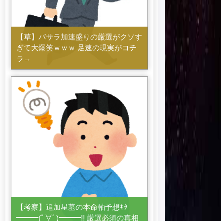
【草】バサラ加速盛りの厳選がクソす
ぎて大爆笑ｗｗｗ 足速の現実がコチ
ラ→
【考察】追加星墓の本命軸予想ｷﾀ
━━━(ﾟ∀ﾟ)━━━!! 厳選必須の真相