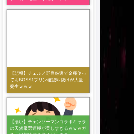
【悲報】チェルノ野良厳選で金種使っ
てもBOSS1プリン確認即抜けが大量
発生ｗｗｗ
【凄い】チェンソーマンコラボキャラ
の天然厳選運極が美しすぎるｗｗｗガ