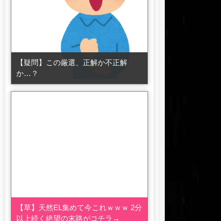
【疑問】この厳選、正解か不正解
か…？
【草】天然EL集めて今これｗｗｗ 2分
以上続く絶望の末路がコチラ→