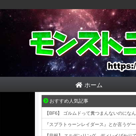
ホーム
おすすめ人気記事
“変われない私”が動き出す瞬間に出会う
【BF6】 ゴルムドって糞つまんないのにな
『スプラトゥーンレイダース』とか言うゲー
【悲報】 エルデンリング、ディレイばかり