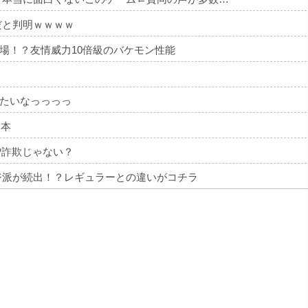
だと判明ｗｗｗｗ
場！？友情威力10倍級のバケモン性能
たいなっっっっ
 本
P詐欺じゃない？
ジ派が続出！？レギュラーとの違いがコチラ