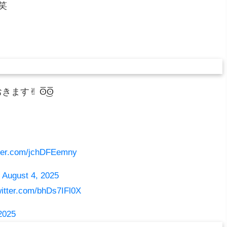
笑
✌︎ ʘ̅͜ʘ̅
tter.com/jchDFEemny
)
August 4, 2025
witter.com/bhDs7IFl0X
2025