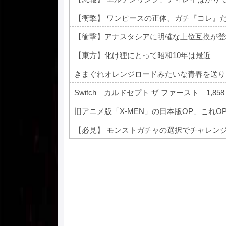
【衝撃】 ワンピースの正体、ガチ『コレ』
【衝撃】アナスタシアに明確な上位互換が登
【東方】化け狸にとって昭和10年は最近
きまぐれオレンジロードみたいな青春を送り
Switch カルドセプト ザ ファースト 1,858
旧アニメ版「X-MEN」の日本版OP、これO
【必見】 モンストガチャの選択でチャレン
Powered by livedoor 相互RSS