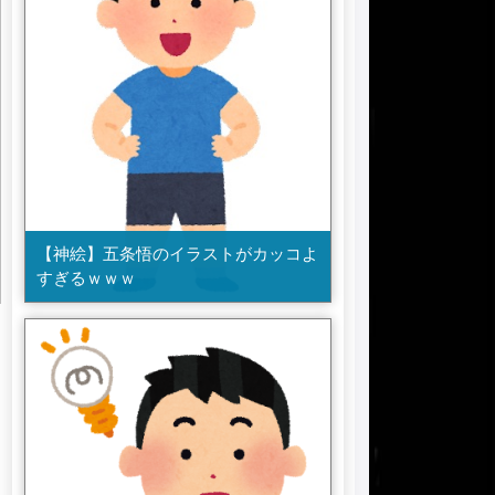
【神絵】五条悟のイラストがカッコよ
すぎるｗｗｗ