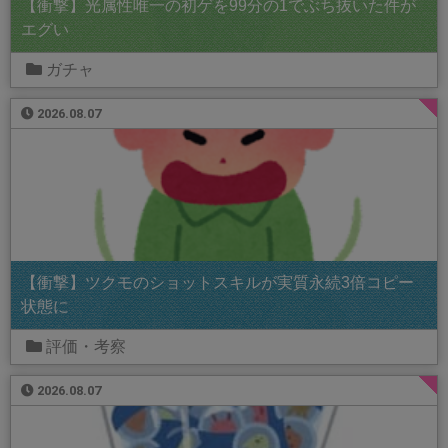
【衝撃】光属性唯一の初ゲを99分の1でぶち抜いた件が
エグい
ガチャ
2026.08.07
【衝撃】ツクモのショットスキルが実質永続3倍コピー
状態に
評価・考察
2026.08.07