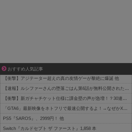
夫婦なのに、心が一番遠かった日々
おすすめ人気記事
【衝撃】アジテーター超えの真の友情ゲーが黎絶に爆誕 他
【速報】ルシファーさんの堕落ごはん第6話が無料公開された件 他
【衝撃】新ガチャチケット仕様に課金壁の声が急増！？30連でどうなる 他
「GTA6」最新映像をネトフリで最速公開するよ！→なぜかXで大炎上中wwww 他
PS5『SAROS』、2999円！ 他
Switch『カルドセプト ザ ファースト』1,858 本