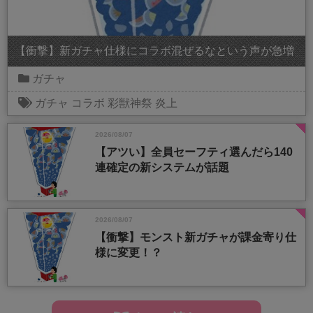
【衝撃】新ガチャ仕様にコラボ混ぜるなという声が急増
ガチャ
ガチャ
コラボ
彩獣神祭
炎上
2026/08/07
【アツい】全員セーフティ選んだら140
連確定の新システムが話題
2026/08/07
【衝撃】モンスト新ガチャが課金寄り仕
様に変更！？