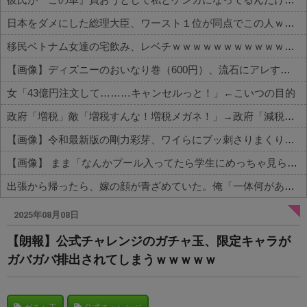
日本をダメにした総理大臣、ワースト１位が同点でこの人ｗｗｗｗｗｗ
移民ベトナム女達の宅飲み、レベチｗｗｗｗｗｗｗｗｗｗｗｗｗｗｗｗｗｗｗｗｗｗｗｗ
【画像】ディズニーのおいなり巻（600円）、流石にアレすぎて賛否両論の大炎上をしてしまうw w w w w w w
女「43億円注文して………キャンセルっと！」←こいつの目的
政府「増税」敵「増税すんな！増税メガネ！」→政府「減税」敵「減税すんな！社会保障どうなる！」
【画像】令和最新版の剛力彩芽、ワイらにブッ刺さりまくりと話題にw w w w w w w w w w w w w
【画像】 まま「なんかプール入ってたら学生にめっちゃ見られたw」
出張から帰ったら、嫁の顔が青ざめていた。俺「一体何があったんだ？」嫁「…」→子供たちに話を聞くと…
Powered by livedoor 相互RSS
2025年08月08日
【朗報】公式チャレンジのガチャ玉、限定キャラが
ガバガバ排出されてしまうｗｗｗｗｗ