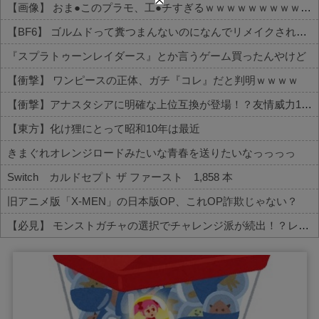
【画像】 おま●このプラモ、工●チすぎるｗｗｗｗｗｗｗｗｗｗ
【BF6】 ゴルムドって糞つまんないのになんでリメイクされたの？
『スプラトゥーンレイダース』とか言うゲーム買ったんやけど
【衝撃】 ワンピースの正体、ガチ『コレ』だと判明ｗｗｗｗ
【衝撃】アナスタシアに明確な上位互換が登場！？友情威力10倍級のバケモン性能
【東方】化け狸にとって昭和10年は最近
きまぐれオレンジロードみたいな青春を送りたいなっっっっ
Switch カルドセプト ザ ファースト 1,858 本
旧アニメ版「X-MEN」の日本版OP、これOP詐欺じゃない？
【必見】 モンストガチャの選択でチャレンジ派が続出！？レギュラーとの違いがコチラ
Powered by livedoor 相互RSS