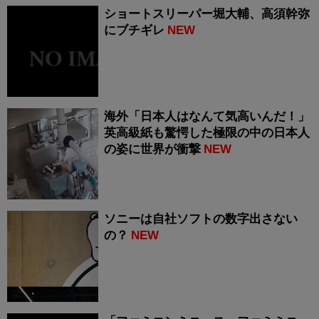
ショートスリーパー堀大輔、高須幹弥
にブチギレ
NEW
海外「日本人はなんて気高いんだ！」
英高級紙も驚愕した極限の中の日本人
の姿に世界が衝撃
NEW
ソニーは自社ソフトの数字出さない
の？
NEW