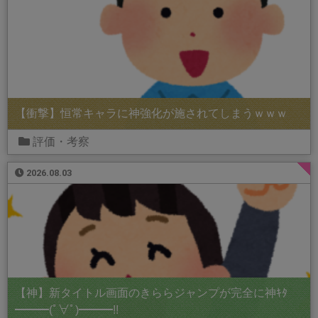
【衝撃】恒常キャラに神強化が施されてしまうｗｗｗ
評価・考察
2026.08.03
【神】新タイトル画面のきららジャンプが完全に神ｷﾀ
━━━(ﾟ∀ﾟ)━━━!!