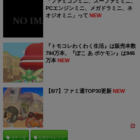
「ファミコンミニ、スーファミミニ、
PCエンジンミニ、メガドラミニ、ネ
オジオミニ」って
NEW
『トモコレわくわく生活』は販売本数
794万本、『ぽこ あ ポケモン』は946
万本
NEW
【8/7】ファミ通TOP30更新
NEW
ガチャ玉
公式チャレンジ