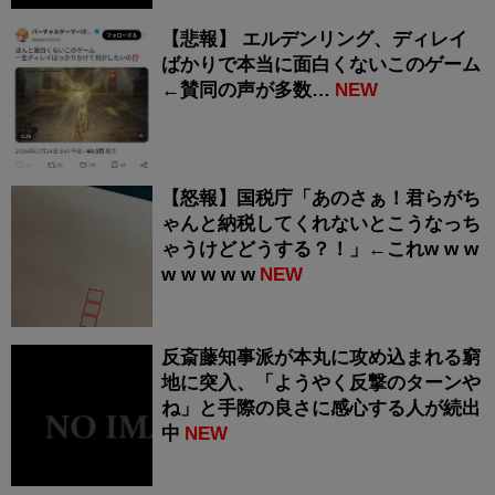
【悲報】 エルデンリング、ディレイ
ばかりで本当に面白くないこのゲーム
←賛同の声が多数…
NEW
【怒報】国税庁「あのさぁ！君らがち
ゃんと納税してくれないとこうなっち
ゃうけどどうする？！」←これw w w
w w w w w
NEW
反斎藤知事派が本丸に攻め込まれる窮
地に突入、「ようやく反撃のターンや
ね」と手際の良さに感心する人が続出
中
NEW