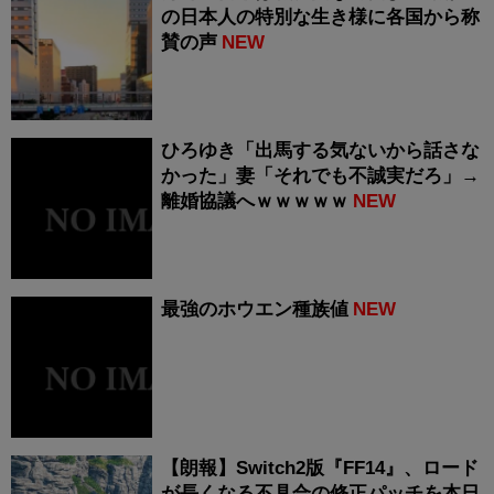
の日本人の特別な生き様に各国から称
賛の声
NEW
ひろゆき「出馬する気ないから話さな
かった」妻「それでも不誠実だろ」→
離婚協議へｗｗｗｗｗ
NEW
最強のホウエン種族値
NEW
【朗報】Switch2版『FF14』、ロード
が長くなる不具合の修正パッチを本日