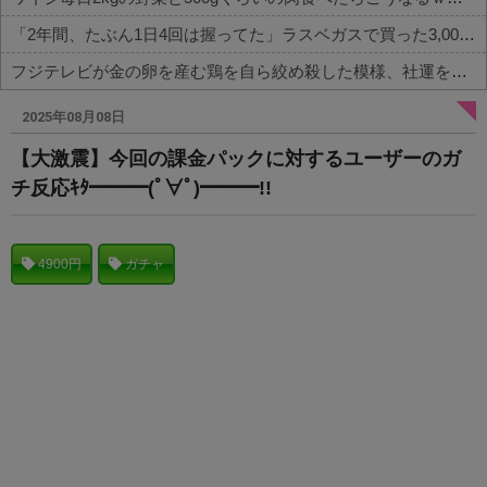
「2年間、たぶん1日4回は握ってた」ラスベガスで買った3,000円のキーホルダーを調べたら
フジテレビが金の卵を産む鶏を自ら絞め殺した模様、社運を賭けたドル箱コンテンツが御蔵入りになってしまい……
Powered by livedoor 相互RSS
2025年08月08日
【大激震】今回の課金パックに対するユーザーのガ
チ反応ｷﾀ━━━(ﾟ∀ﾟ)━━━!!
4900円
ガチャ