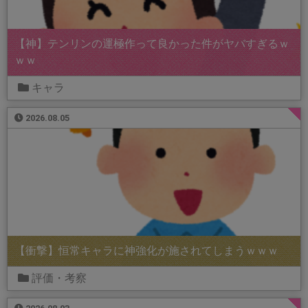
【神】テンリンの運極作って良かった件がヤバすぎるｗ
ｗｗ
キャラ
2026.08.05
【衝撃】恒常キャラに神強化が施されてしまうｗｗｗ
評価・考察