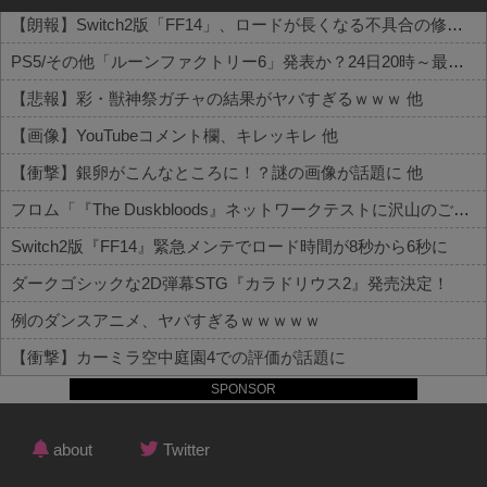
【朗報】Switch2版「FF14」、ロードが長くなる不具合の修正パッチを本日配信 他
PS5/その他「ルーンファクトリー6」発表か？24日20時～最新情報を告知する20周年記念放送を実施 他
【悲報】彩・獣神祭ガチャの結果がヤバすぎるｗｗｗ 他
【画像】YouTubeコメント欄、キレッキレ 他
【衝撃】銀卵がこんなところに！？謎の画像が話題に 他
フロム「『The Duskbloods』ネットワークテストに沢山のご応募をいただき誠にありがとうございました｡」
Switch2版『FF14』緊急メンテでロード時間が8秒から6秒に
ダークゴシックな2D弾幕STG『カラドリウス2』発売決定！
例のダンスアニメ、ヤバすぎるｗｗｗｗｗ
【衝撃】カーミラ空中庭園4での評価が話題に
SPONSOR
Powered by livedoor 相互RSS
about
Twitter