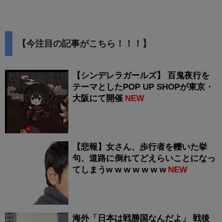
【今注目の記事がこちら！！！】
【シンデレラガールズ】 百鬼夜行を
テーマとしたPOP UP SHOPが東京・
大阪にて開催
NEW
【悲報】女さん、歩行者を轢いた挙
句、道路に倒れてどえらいことになっ
てしまうw w w w w w w
NEW
海外「日本は戦勝国なんだよ」 戦後