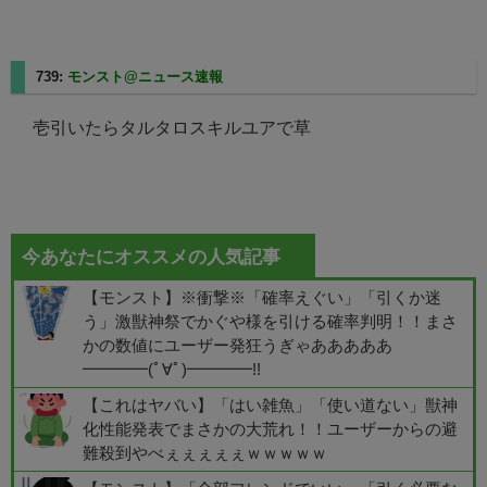
739:
モンスト@ニュース速報
2025/08/08(金) 13:05:14.50
壱引いたらタルタロスキルユアで草
今あなたにオススメの人気記事
【モンスト】※衝撃※「確率えぐい」「引くか迷
う」激獣神祭でかぐや様を引ける確率判明！！まさ
かの数値にユーザー発狂うぎゃあああああ
━━━━(ﾟ∀ﾟ)━━━━!!
【これはヤバい】「はい雑魚」「使い道ない」獣神
化性能発表でまさかの大荒れ！！ユーザーからの避
難殺到やべぇぇぇぇぇｗｗｗｗｗ