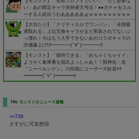
【モンスト】「全部フレンドでいい」「引く必要な
い」あの限定キャラ所持者大号泣！●●ガチャをスル
ーする人続出うわあああああぁｗｗｗｗｗｗｗｗｗ
【大当たり】「クリティカルでワンパン」「未開最
適取れる」上位互換キャラがまだ実装されてないぶ
っ壊れ！今はもう入手できないあのコラボキャラの
評価爆上げｷﾀ━━━━(ﾟ∀ﾟ)━━━━!!
【モンスト】「期待できる」「めちゃくちゃイイ」
ようやく倉庫番を脱出よっしゃあ！！獣神化・改
『ニーベルンゲン』の性能にユーザー大歓喜ｷﾀ
━━━━(ﾟ∀ﾟ)━━━━!!
744:
モンスト@ニュース速報
2025/08/08(金) 13:06:20.67
>>739
さすがに可哀想😢