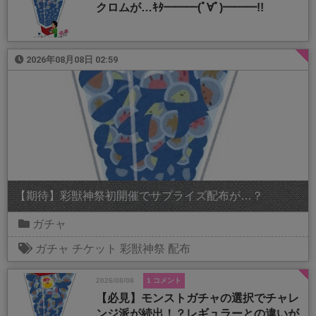
クロムが…ｷﾀ━━━(ﾟ∀ﾟ)━━━!!
2026年08月08日 02:59
【期待】彩獣神祭初開催でサプライズ配布が…？
ガチャ
ガチャ
チケット
彩獣神祭
配布
2026/08/08
1 コメント
【必見】モンストガチャの選択でチャレ
ンジ派が続出！？レギュラーとの違いが