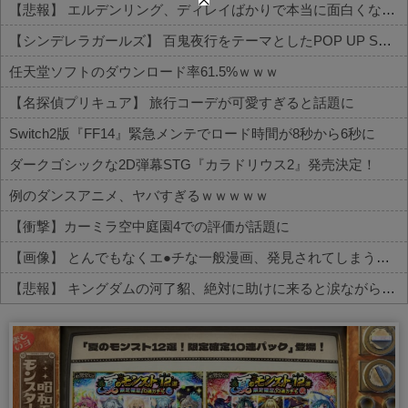
【悲報】 エルデンリング、ディレイばかりで本当に面白くないこのゲーム←賛同の声が多数…
【シンデレラガールズ】 百鬼夜行をテーマとしたPOP UP SHOPが東京・大阪にて開催
任天堂ソフトのダウンロード率61.5%ｗｗｗ
【名探偵プリキュア】 旅行コーデが可愛すぎると話題に
Switch2版『FF14』緊急メンテでロード時間が8秒から6秒に
ダークゴシックな2D弾幕STG『カラドリウス2』発売決定！
例のダンスアニメ、ヤバすぎるｗｗｗｗｗ
【衝撃】カーミラ空中庭園4での評価が話題に
【画像】 とんでもなくエ●チな一般漫画、発見されてしまう【セッ○ス描写あり】
【悲報】 キングダムの河了貂、絶対に助けに来ると涙ながらに絶叫したその日の夜に味方を死なせまくる作戦を提案するWWWWWWWWWWWWWWWWWWWWWWWWWWWW
Powered by livedoor 相互RSS