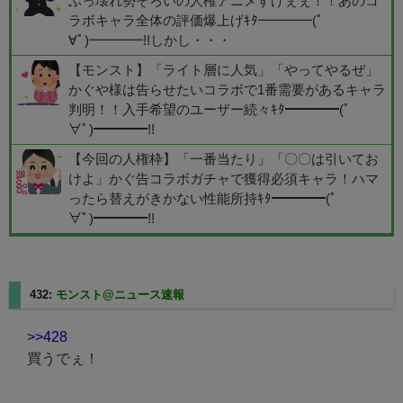
ぶっ壊れ勢ぞろいの人権アニメすげぇぇ！！あのコ
ラボキャラ全体の評価爆上げｷﾀ━━━━(ﾟ
∀ﾟ)━━━━!!しかし・・・
【モンスト】「ライト層に人気」「やってやるぜ」
かぐや様は告らせたいコラボで1番需要があるキャラ
判明！！入手希望のユーザー続々ｷﾀ━━━━(ﾟ
∀ﾟ)━━━━!!
【今回の人権枠】「一番当たり」「〇〇は引いてお
けよ」かぐ告コラボガチャで獲得必須キャラ！ハマ
ったら替えがきかない性能所持ｷﾀ━━━━(ﾟ
∀ﾟ)━━━━!!
432:
モンスト@ニュース速報
2025/08/08(金) 07:11:37.42
>>428
買うでぇ！