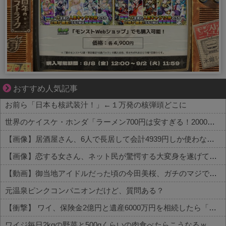
先輩と後輩、距離が変わった日から始まる恋
おすすめ人気記事
お前ら「日本も核武装汁！」←１万発の核弾頭どこに
世界のケイスケ・ホンダ「ラーメン700円は安すぎる！2000円にするべき」
【画像】居酒屋さん、6人で長居して会計4939円しか使わない客にお気持ち表明してしまう←コレどっちが悪いんや？？？？？？
【画像】恋する女さん、ネット民が驚愕する大変身を遂げてしまう←コレは凄過ぎるw w w w w w w w
【動画】御当地アイドルだった頃の今田美桜、ガチのマジで可愛くてワイらをびびらせまくってしまうw w w w w w w w
元温泉ピンクコンパニオンだけど、質問ある？
【衝撃】 ワイ、保険金2億円と遺産6000万円を相続したら「こう」なった・・・
ワイジ毎日2kgの野菜と500gくらいの肉食べたらこうなるｗｗｗ