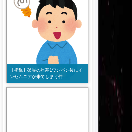
【衝撃】破界の星墓1ワンパン後にイ
ンゼムニアが来てしまう件