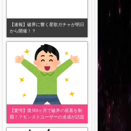
【速報】破界に響く星歌ガチャが明日
から開催！？
【驚愕】復帰8ヶ月で破界の星墓を制
覇！？モンストユーザーの達成が話題