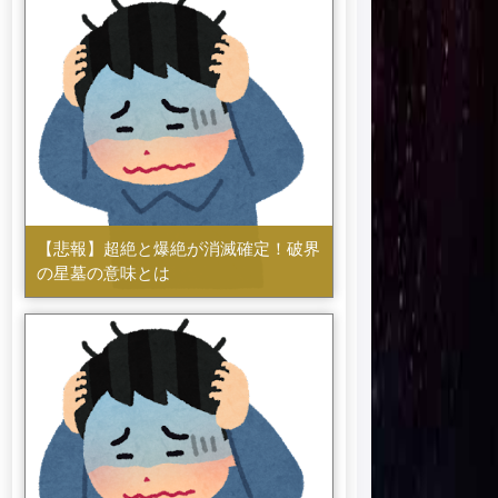
【悲報】超絶と爆絶が消滅確定！破界
の星墓の意味とは