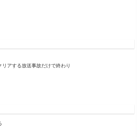
58:36.71 ID:9im0t2a50
クリアする放送事故だけで終わり
8:23:12.51 ID:0x5MnAK00
る