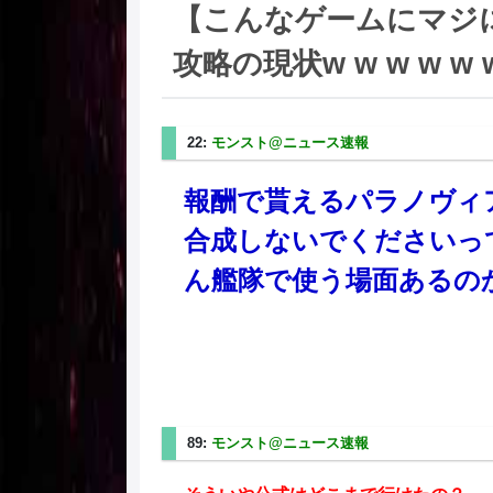
【こんなゲームにマジ
攻略の現状w w w w w w
22:
モンスト@ニュース速報
2025/08/01(金) 23
報酬で貰えるパラノヴィ
合成しないでくださいっ
ん艦隊で使う場面あるの
89:
モンスト@ニュース速報
2025/08/02(土) 10: