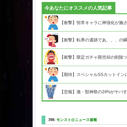
今あなたにオススメの人気記事
【衝撃】恒常キャラに神強化が施
【衝撃】転界の遺跡であ、、、の
【衝撃】限定ガチャ限売却の削除
【期待】スペシャルSSカットイン
【悲報】激・獣神祭の24%がヤバ
398:
モンスト@ニュース速報
2025/08/03(日) 2