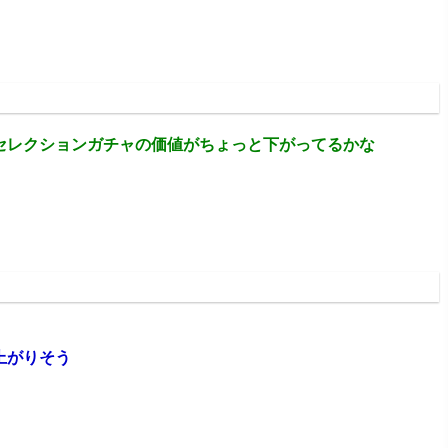
3:52:56.80 ID:0x5MnAK00
セレクションガチャの価値がちょっと下がってるかな
:50:04.84 ID:RjnjPfvn0
上がりそう