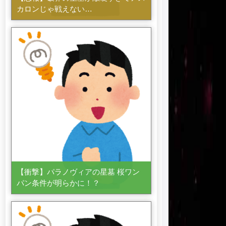
カロンじゃ戦えない…
【衝撃】パラノヴィアの星墓 桜ワン
パン条件が明らかに！？