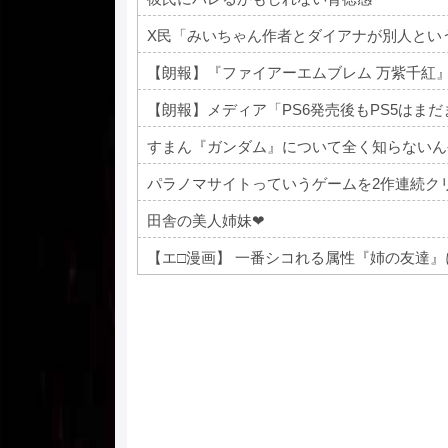
【朗報】『ファイアーエムブレム 万紫千紅
【朗報】メディア「PS6発売後もPS5はま
すまん『ガンダム』について全く知らないん
パラノマサイトっていうゲームを2作連続ク
田舎の美人姉妹❤
【エ□漫画】 一番シコれる属性『姉の友達
Powered by livedoor 相互RSS