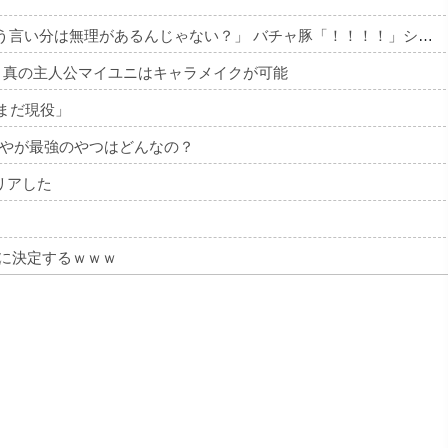
X民「みいちゃん作者とダイアナが別人という言い分は無理があるんじゃない？」 バチャ豚「！！！！」シュババババ
』真の主人公マイユニはキャラメイクが可能
だまだ現役」
やが最強のやつはどんなの？
リアした
』に決定するｗｗｗ