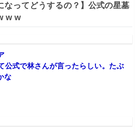
になってどうするの？】公式の星墓
 w w
:57:45.80 ID:SWbIFn1s0
ア
て公式で林さんが言ったらしい。たぶ
かな
38:17.66 ID:X5lBsrXn0