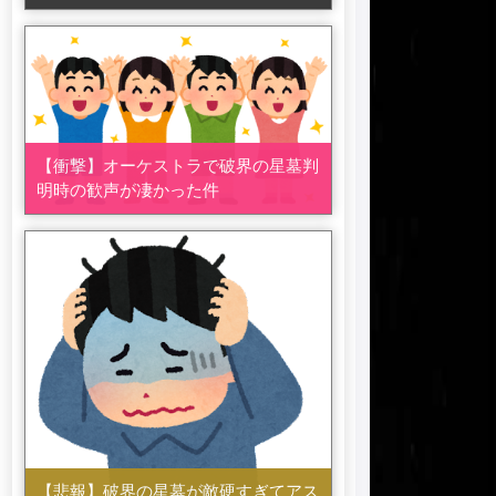
【衝撃】オーケストラで破界の星墓判
明時の歓声が凄かった件
【悲報】破界の星墓が敵硬すぎてアス