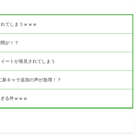
されてしまうｗｗｗ
瞬間が！？
ツイートが発見されてしまう
に新キャラ追加の声が急増！？
すぎる件ｗｗｗ
1:12:14.95 ID:qT1je+oh0