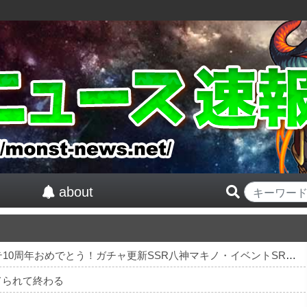
about
【祝】 シンデレラガールズ13周年！デレステ10周年おめでとう！ガチャ更新SSR八神マキノ・イベントSRイヴ、SR望月聖！
てられて終わる