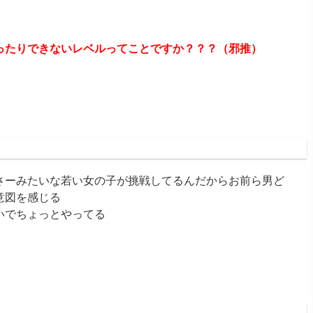
ったりできないレベルってことですか？？？（邪推）
3:05:33.11 ID:zNJYq2Pn0
さーみたいな若い女の子が挑戦してるんだからお前ら男ど
意図を感じる
いでちょっとやってる