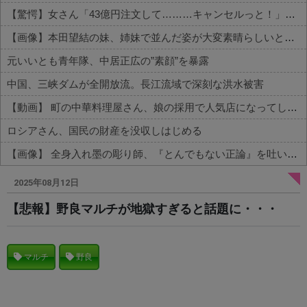
【驚愕】女さん「43億円注文して………キャンセルっと！」←こいつの目的って一体なんなの？？？？？？？
【画像】本田望結の妹、姉妹で並んだ姿が大変素晴らしいと話題にw w w w w w w
元いいとも青年隊、中居正広の”素顔”を暴露
中国、三峡ダムが全開放流。長江流域で深刻な洪水被害
【動画】 町の中華料理屋さん、娘の採用で人気店になってしまう
ロシアさん、国民の財産を没収しはじめる
【画像】 全身入れ墨の彫り師、『とんでもない正論』を吐いて30万再生されてしまうｗｗｗｗｗｗｗ
Powered by livedoor 相互RSS
2025年08月12日
【悲報】野良マルチが地獄すぎると話題に・・・
マルチ
野良