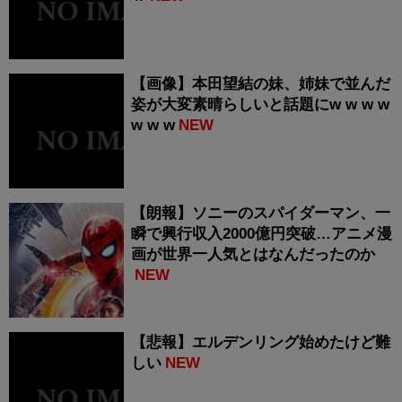
【画像】本田望結の妹、姉妹で並んだ
姿が大変素晴らしいと話題にw w w w
w w w
NEW
【朗報】ソニーのスパイダーマン、一
瞬で興行収入2000億円突破…アニメ漫
画が世界一人気とはなんだったのか
NEW
【悲報】エルデンリング始めたけど難
しい
NEW