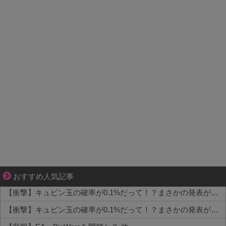
不器用な二人が辿り着いた、切なく温かい恋物語
おすすめ人気記事
【衝撃】キュピン玉の確率が0.1%だって！？まさかの発表がコチラ 他
【衝撃】キュピン玉の確率が0.1%だって！？まさかの発表がコチラ 他