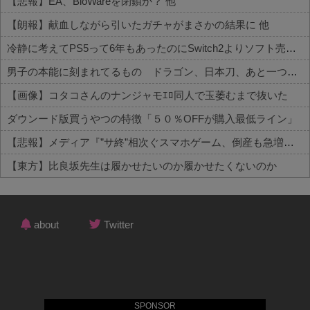
【悲報】EA、BioWareを閉鎖か？ 他
【朗報】献血しながら引いたガチャがまさかの結果に 他
冷静に考えてPS5って6年もあったのにSwitch2よりソフト売れないのヤバいよな 他
男子の本能に刻まれてるもの ドラゴン、日本刀、あと一つは？
【画像】コタコさんのナンジャモｴﾛ同人で玉萎むまで抜いた
ダウンード版買うやつの特徴「５０％OFFが購入最低ライン」
【悲報】メディア『”サ終”相次ぐスマホゲーム、倒産も急増。過去最多ペースで推移』
【東方】比良坂先生は履かせたいのか履かせたくないのか
Powered by livedoor 相互RSS
about
Twitter
SPONSOR