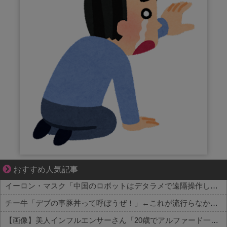
好青年の片思いが壊れていくまで
おすすめ人気記事
イーロン・マスク「中国のロボットはデタラメで遠隔操作してるだけ」
チー牛「デブの事豚丼って呼ぼうぜ！」←これが流行らなかった理由
【画像】美人インフルエンサーさん「20歳でアルファード一括で買えちゃう私って素敵」←これってガチなん？それともネタなん？w w w w w w w w w