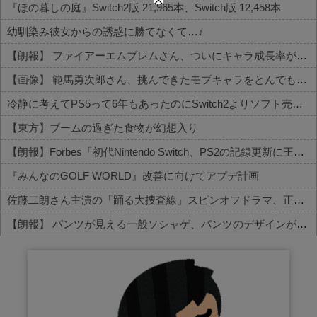
『ほの暮しの庭』Switch2版 21,965本、Switch版 12,458本
幼馴染み彼女からの誘惑に勝てなくて…♪
【朗報】 ファイアーエムブレムさん、ついにキャラ成長率がゲーム内で見れるようになる
【画像】 範馬勇次郎さん、挑んできたモブキャラをとんでもない目に合わせてしまう
冷静に考えてPS5って6年もあったのにSwitch2よりソフト売れないのヤバいよな
【東方】ブームの過ぎた食物が幻想入り
【朗報】Forbes「初代Nintendo Switch、PS2の記録更新に王手 世界一まで残り150万台」
『みんなのGOLF WORLD』改善に向けてアプデ計画
佐藤二朗さん主演の「踊る大捜査線」スピンオフドラマ、正式に中止との報道
【朗報】 パンツが見える一般ソシャゲ、パンツのデザインが上方修正される
Powered by livedoor 相互RSS