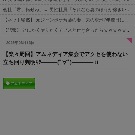
会社「君、転勤ね」→ 男性社員「それなら妻のほうが稼ぎいいんで辞めます」⇒ 結果・・・
【ネット騒然】 元ジャンポケ斉藤の妻、夫の求刑7年翌日にインスタ更新！その内容がガチでヤバすぎる…
【悲報】 とにかくヤりたくてブスと付き合ったらｗｗｗｗｗｗｗｗｗｗｗｗｗｗｗ
Powered by livedoor 相互RSS
2025年08月13日
【楽々周回】アムネディア集会でアクセを使わない
立ち回り判明ｷﾀ―――(ﾟ∀ﾟ)―――― !!
アムネディア