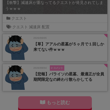
【衝撃】減速床が重なってるクエストが発見されてしま
うｗｗｗ
クエスト
クエスト
減速床
配置
2026/08/05
【草】アアルの星墓が５ヶ月で１回しか
来てない件ｗｗｗ
2026/08/04
2 コメント
【悲報】パライソの星墓、最適正が全員
期間限定なの終わり散らかしてる
もっと読む