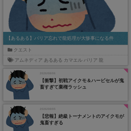
【あるある】バリア忘れで龍処理が大惨事になる件
クエスト
アムネディア
あるある
カマエル
バリア
龍
2026/08/06
【衝撃】初戦アイクモ＆ハービセルが鬼
畜すぎて棄権ラッシュ
2026/08/05
【悲報】絶級トーナメントのアイクモが
鬼畜すぎる