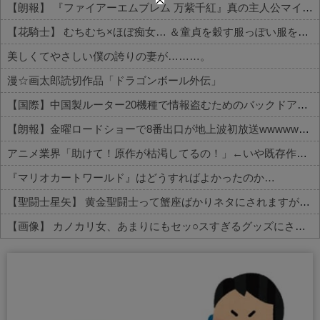
【朗報】 『ファイアーエムブレム 万紫千紅』真の主人公マイユニはキャラメイクが可能
【花騎士】 むちむち×ほぼ痴女… ＆童貞を穀す服っぽい服をきたホウオウボクへの反応！！！
美しくてやさしい僕の誇りの妻が………。
漫☆画太郎読切作品「ドラゴンボール外伝」
【国際】中国製ルーター20機種で情報盗むためのバックドア見つかる 米セキュリティー会社発表
【朗報】金曜ロードショーで8番出口が地上波初放送wwwwwwwww
アニメ業界「助けて！原作が枯渇してるの！」←いや既存作品の2期やったら良いよね？
『マリオカートワールド』はどうすればよかったのか…
【聖闘士星矢】 黄金聖闘士って蟹座ばかりネタにされますが牡牛座も大概ですよねｗｗｗ
【画像】 カノカリ女、あまりにもセッ○スすぎるグッズにされてしまう
Powered by livedoor 相互RSS