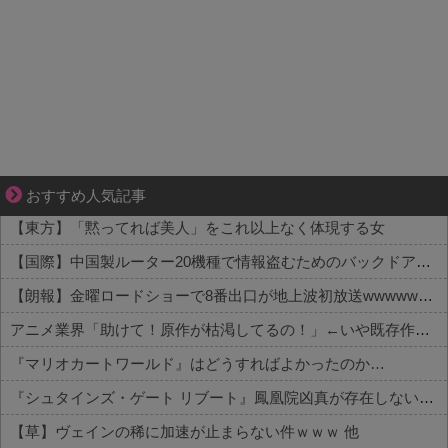
【マンガ】海外病院トラブルファイル
おすすめ人気記事
【東方】「黙ってれば美人」をこれ以上なく体現する女
【国際】中国製ルーター20機種で情報盗むためのバックドア見つかる 米セキュリティー会社発表
【朗報】金曜ロードショーで8番出口が地上波初放送wwwwwwwww
アニメ業界「助けて！原作が枯渇してるの！」←いや既存作品の2期やったら良いよね？
『マリオカートワールド』はどうすればよかったのか…
『シュタインズ・ゲート リブート』鳳凰院凶真が存在しないγ（ガンマ）世界線が追加される 他
【草】ヴェインの稀に加速が止まらない件ｗｗｗ 他