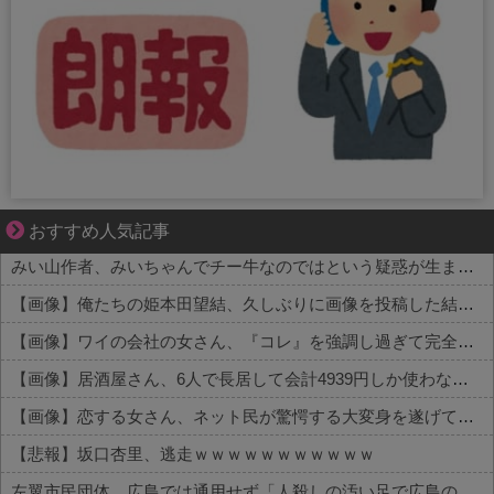
ぜんぶ私が中心、そう思われたくないのに
おすすめ人気記事
みい山作者、みいちゃんでチー牛なのではという疑惑が生まれるｗｗｗｗｗｗｗ
【画像】俺たちの姫本田望結、久しぶりに画像を投稿した結果→やっぱりワイらの姫だったw w w w w w w w w w
【画像】ワイの会社の女さん、『コレ』を強調し過ぎて完全にあたしこ枠を狙ってるんだがw w w w w w w w w w w w
【画像】居酒屋さん、6人で長居して会計4939円しか使わない客にお気持ち表明してしまう←コレどっちが悪いんや？？？？？？
【画像】恋する女さん、ネット民が驚愕する大変身を遂げてしまう←コレは凄過ぎるw w w w w w w w
【悲報】坂口杏里、逃走ｗｗｗｗｗｗｗｗｗｗｗ
左翼市民団体、広島では通用せず「人殺しの汚い足で広島の土を踏むな！」→広島県民「お前らの方が汚いんじゃ！」「ワシらが広島県民じゃ」