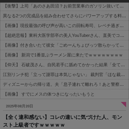
【衝撃】上司「あのさあ田沼？お前営業車のガソリン抜いてない？」俺「はぁ？どういうことすか？」上司「自分の車に入れ替えたりしてない？？」←これw w w w w w
異なる2つの完成品を組み合わせてさらにパワーアップする料理「カツカレー」以外にない
【画像】現役最強の呼び声が高いこの回転寿司、レベチ過ぎる→ご覧くださいw w w w w w w
【超絶悲報】東科大医学部卒の美人YouTuberさん、直美でコメント欄が炎上してしまう…
【画像】付き合いたて彼女「ごめーんちょびっツ散らかってるけど上がって～！」←お前らだったらコレ別れるか？？？？？
【画像】 新潟で1番並ぶラーメン屋に来たでｗｗｗｗｗｗｗｗ
【仰天】 石破茂さん、自民若手に舐めてかかった結果「全てを失うｗｗｗｗｗ」
江別リンチ犯「立って謝罪は本気じゃない」 裁判官「ほな裁判で土下座してないキミは本気じゃないな」
ディズニーからの帰り道。夫「息子連れて離れろ！あと警察に通報！」私「助けて！」駅員「どうしました！？」→トンデモナイことに…
【画像】 すでにメスの体つきになったいもうと
Powered by livedoor 相互RSS
2025年08月20日
【全く違和感ない】コレの違いに気づけた人、モン
スト上級者ですｗｗｗｗｗ