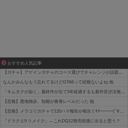
平穏が少しずつ壊れていく家族の物語。
おすすめ人気記事
【ガチャ】アゲインガチャのコース選びでチャレンジが話題！？詳細はコチラ 他
なんかみんなもう忘れてるけどGTA6って続報ないよね 他
「キムタクが如く」最終作が出て5年経過するも新作音沙汰無し 他
【悲報】愚地独歩、知能が春巻レベルだった 他
【悲報】メラコリガチャで120ハマ報告が相次ぐｷﾀ━━━(ﾟ∀ﾟ)━━━!! 他
『ドラクエ9 リメイク』←これDQ12発売前後に出ると思う？