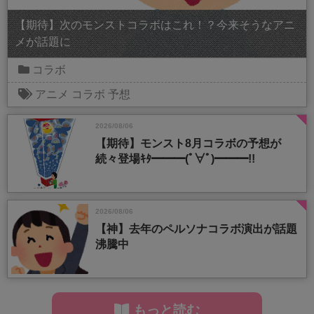
【期待】次のモンストコラボはこれ！？今来そうなアニ
メが話題に
コラボ
アニメ
コラボ
予想
2026/08/06
【期待】モンスト8月コラボの予想が
続々登場ｷﾀ━━━(ﾟ∀ﾟ)━━━!!
2026/08/06
【神】去年のペルソナコラボ演出が話題
沸騰中
もっと読む