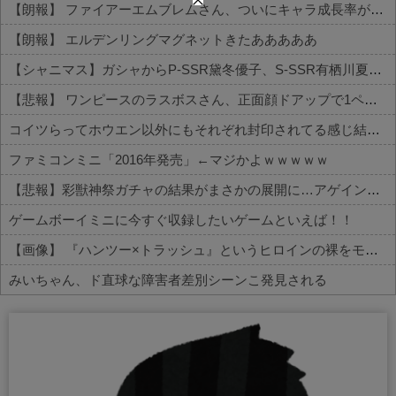
【朗報】 ファイアーエムブレムさん、ついにキャラ成長率がゲーム内で見れるようになる
【朗報】 エルデンリングマグネットきたあああああ
【シャニマス】ガシャからP-SSR黛冬優子、S-SSR有栖川夏葉が登場！イベントS-SR福丸小糸！
【悲報】 ワンピースのラスボスさん、正面顔ドアップで1ページ内３コマを埋めてしまうｗｗｗｗｗｗｗ
コイツらってホウエン以外にもそれぞれ封印されてる感じ結構量産されてたのかな
ファミコンミニ「2016年発売」←マジかよｗｗｗｗｗ
【悲報】彩獣神祭ガチャの結果がまさかの展開に…アゲインでリベンジなるか
ゲームボーイミニに今すぐ収録したいゲームといえば！！
【画像】 『ハンツー×トラッシュ』というヒロインの裸をモブキャラに見られまくる漫画
みいちゃん、ド直球な障害者差別シーンこ発見される
Powered by livedoor 相互RSS