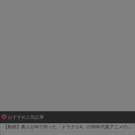
小さなすれ違いが、夫を追い詰めていく
おすすめ人気記事
【動画】素人がAIで作った「ドラクエ4」の90年代風アニメのクオリティが凄すぎる件