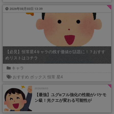
2026年08月03日 13:39
【必見】恒常星4キャラの残す価値が話題に！？おすす
めリストはコチラ
キャラ
おすすめ
ボックス
恒常
星4
2026/08/03
【最強】ユグαフル強化の性能がバケモ
ン級！光クエが変わる可能性が