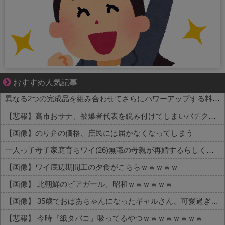
結婚生活の「当たり前」が壊れる瞬間
おすすめ人気記事
異なる2つの完成品を組み合わせてさらにパワーアップする料理「カツカレー」以外にない
【悲報】高市おサナ、被爆者代表を睨み付けてしまいバチクソ炎上し始めるｗｗｗｗｗｗｗｗｗ
【画像】のり弁の価格、庶民には届かなくなってしまう
一人っ子母子家庭育ちワイ(26)無職の母親が再婚するらしくて驚愕
【画像】ワイ底辺期間工の夕食がこちらｗｗｗｗｗ
【画像】 北朝鮮のビアガール、昭和ｗｗｗｗｗｗ
【画像】 35歳でおばあちゃんになったギャルさん、可愛過ぎて嫉妬不可避w w w w w w w w w w w
【悲報】 今時『紙タバコ』吸ってるやつｗｗｗｗｗｗｗｗ