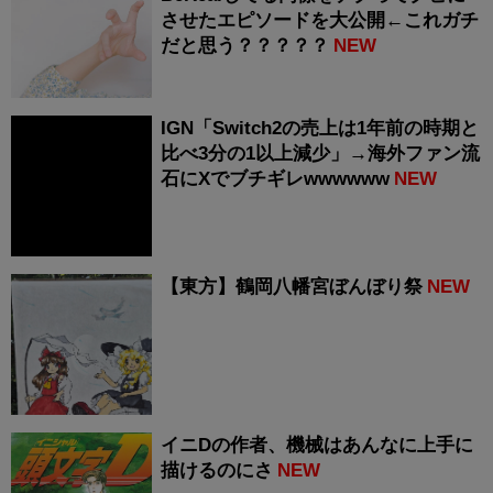
させたエピソードを大公開←これガチ
だと思う？？？？？
NEW
IGN「Switch2の売上は1年前の時期と
比べ3分の1以上減少」→海外ファン流
石にXでブチギレwwwwww
NEW
【東方】鶴岡八幡宮ぼんぼり祭
NEW
イニDの作者、機械はあんなに上手に
描けるのにさ
NEW