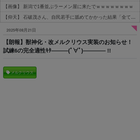
【画像】 新潟で1番並ぶラーメン屋に来たでｗｗｗｗｗｗｗｗ
【仰天】 石破茂さん、自民若手に舐めてかかった結果「全てを失うｗｗｗｗｗ」
Powered by livedoor 相互RSS
2025年08月21日
【朗報】獣神化・改メルクリウス実装のお知らせ！
試練6の完全適性ｷﾀ―――(ﾟ∀ﾟ)―――― !!
メルクリウス