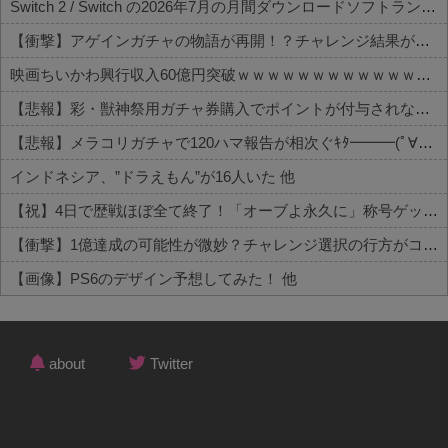
Switch 2 / Switch の2026年7月の月間ダウンロードソフトランキング
【衝撃】アゲインガチャの物語が再開！？チャレンジ結果がコチラ
映画ちいかわ興行収入60億円突破ｗｗｗｗｗｗｗｗｗｗｗｗｗｗｗｗｗ
【悲報】彩・獣神祭用ガチャ券購入でポイントが付与されない不具合が発生中！？
【悲報】メラコリガチャで120ハマ報告が相次ぐｷﾀ━━━(ﾟ∀ﾟ)━━━!! 他
インドネシア、”ドラえもん”が16人いた 他
【祝】4日で歴戦ほぼ全て終了！「オーブよ永久に」称号ゲット 他
【衝撃】1億達成の可能性が微妙？チャレンジ選択の行方がコチラ 他
【画像】PS6のデザイン予想してみた！ 他
Powered by livedoor 相互RSS
about
Twitter