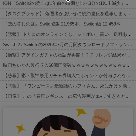
IGN「Switch2の売上は1年前の時期と比べ3分の1以上減少」→海外ファン流石にXでブチギレｗｗｗｗｗｗ
【ダスクブラッド】 落選者が腹いせに規約違反を通報しまくるという風潮
『ほの暮しの庭』Switch2版 21,965本、Switch版 12,458本
【悲報】 トリコのオンラインくじ、ショボい、高い、送料ありで誰も回さない
Switch 2 / Switch の2026年7月の月間ダウンロードソフトランキング
【衝撃】アゲインガチャの物語が再開！？チャレンジ結果がコチラ
映画ちいかわ興行収入60億円突破ｗｗｗｗｗｗｗｗｗｗｗｗｗｗｗｗｗ
【悲報】彩・獣神祭用ガチャ券購入でポイントが付与されない不具合が発生中！？
【悲報】 『ワンピース』最新話のルフィさん、死にかけを助けてもらったジジイに悪態を吐いてしまう…
【画像】 この「着圧レギンス」の広告漫画がエ●チすぎると話題に
Powered by livedoor 相互RSS