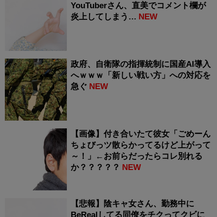
YouTuberさん、直美でコメント欄が
炎上してしまう…
NEW
政府、自衛隊の指揮統制に国産AI導入
へｗｗｗ「新しい戦い方」への対応を
急ぐ
NEW
【画像】付き合いたて彼女「ごめーん
ちょびっツ散らかってるけど上がって
～！」←お前らだったらコレ別れる
か？？？？？
NEW
【悲報】陰キャ女さん、勤務中に
BeRealしてる同僚をチクってクビに