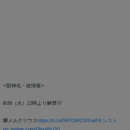
⭐獣神化・改情報⭐
8/26（火）12時より解禁💡
🟦メルクリウス
https://t.co/DRY2WCNTcw
#モンスト
pic.twitter.com/l3ezAljLG0