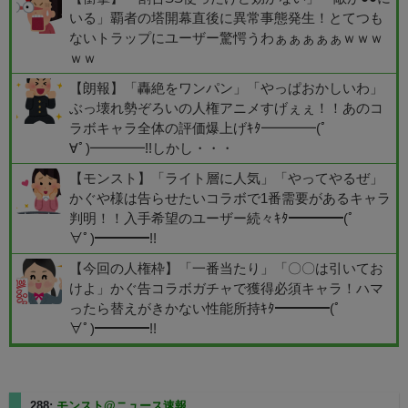
いる」覇者の塔開幕直後に異常事態発生！とてつも
ないトラップにユーザー驚愕うわぁぁぁぁぁｗｗｗ
ｗｗ
【朗報】「轟絶をワンパン」「やっぱおかしいわ」
ぶっ壊れ勢ぞろいの人権アニメすげぇぇ！！あのコ
ラボキャラ全体の評価爆上げｷﾀ━━━━(ﾟ
∀ﾟ)━━━━!!しかし・・・
【モンスト】「ライト層に人気」「やってやるぜ」
かぐや様は告らせたいコラボで1番需要があるキャラ
判明！！入手希望のユーザー続々ｷﾀ━━━━(ﾟ
∀ﾟ)━━━━!!
【今回の人権枠】「一番当たり」「〇〇は引いてお
けよ」かぐ告コラボガチャで獲得必須キャラ！ハマ
ったら替えがきかない性能所持ｷﾀ━━━━(ﾟ
∀ﾟ)━━━━!!
288:
モンスト@ニュース速報
2025/08/24(日) 03:40:50.75