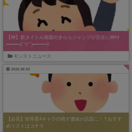
【神】新タイトル画面のきららジャンプが完全に神ｷﾀ
━━━(ﾟ∀ﾟ)━━━!!
モンストニュース
2026.08.03
【必見】恒常星4キャラの残す価値が話題に！？おすす
めリストはコチラ