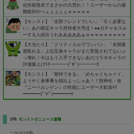
化性能発表でまさかの大荒れ！！ユーザーからの避
難殺到やべぇぇぇぇぇｗｗｗｗｗ
【モンスト】「全部フレンドでいい」「引く必要な
い」あの限定キャラ所持者大号泣！●●ガチャをスル
ーする人続出うわあああああぁｗｗｗｗｗｗｗｗｗ
【大当たり】「クリティカルでワンパン」「未開最
適取れる」上位互換キャラがまだ実装されてないぶ
っ壊れ！今はもう入手できないあのコラボキャラの
評価爆上げｷﾀ━━━━(ﾟ∀ﾟ)━━━━!!
【モンスト】「期待できる」「めちゃくちゃイイ」
ようやく倉庫番を脱出よっしゃあ！！獣神化・改
『ニーベルンゲン』の性能にユーザー大歓喜ｷﾀ
━━━━(ﾟ∀ﾟ)━━━━!!
378:
モンスト@ニュース速報
2025/08/24(日) 06:17:30.37
ニケほぴ😢