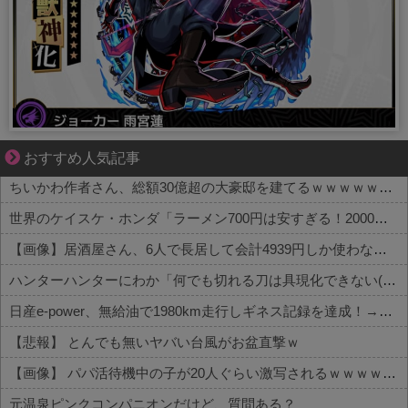
妻との生活が、夫をうつへ追い込んだ現実
おすすめ人気記事
ちいかわ作者さん、総額30億超の大豪邸を建てるｗｗｗｗｗｗｗｗｗｗｗｗｗｗｗｗｗｗｗ
世界のケイスケ・ホンダ「ラーメン700円は安すぎる！2000円にするべき」
【画像】居酒屋さん、6人で長居して会計4939円しか使わない客にお気持ち表明してしまう←コレどっちが悪いんや？？？？？？
ハンターハンターにわか「何でも切れる刀は具現化できない(ﾆﾁｯ」←これ
日産e-power、無給油で1980km走行しギネス記録を達成！→山頂から下ってるだけでした…
【悲報】 とんでも無いヤバい台風がお盆直撃ｗ
【画像】 パパ活待機中の子が20人ぐらい激写されるｗｗｗｗｗｗｗｗｗｗｗ
元温泉ピンクコンパニオンだけど、質問ある？