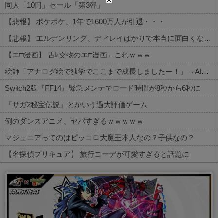
同人「10円」セール「第3弾」
【悲報】 ポケポケ、1年で1600万人が引退・・・
【悲報】 エルデンリング、ディレイばかりで本当に面白くないこのゲーム←賛同の声が多数…
【エ□漫画】 舌ﾚ交物のエ□漫画←これｗｗｗ
絵師「アナログ絵で独学でここまで成長しましたー！」→AIイラストだろと批判殺到→絵師「本日をもちまして全てを終えようと思います」→しかし・・・
Switch2版『FF14』緊急メンテでロード時間が8秒から6秒に
『サガ2秘宝伝説』とかいう過大評価ゲーム
例のダンスアニメ、ヤバすぎるｗｗｗｗｗ
マジュニアってのはピッコロ大魔王本人なの？子供なの？
【名探偵プリキュア】 旅行コーデが可愛すぎると話題に
Powered by livedoor 相互RSS