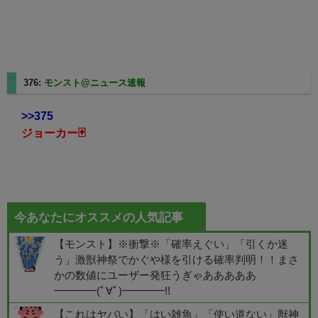
376:
モンスト@ニュース速報
2025/08/24(日) 05:58:07.27
>>375
ジョーカー🃏
今あなたにオススメの人気記事
【モンスト】※衝撃※「確率えぐい」「引くか迷
う」激獣神祭でかぐや様を引ける確率判明！！まさ
かの数値にユーザー発狂うぎゃあああああ
━━━━(ﾟ∀ﾟ)━━━━!!
【これはヤバい】「はい雑魚」「使い道ない」獣神