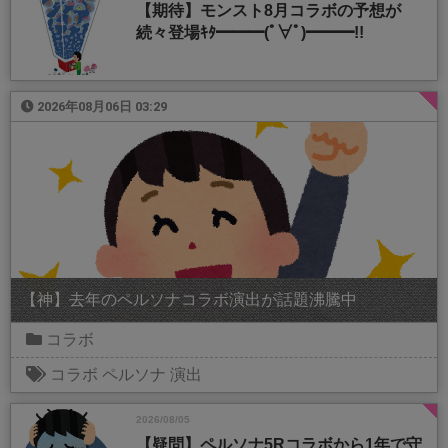
【期待】モンスト8月コラボの予想が
続々登場ｷﾀ━━━(ﾟ∀ﾟ)━━━!!
2026年08月06日 03:29
【神】去年のペルソナコラボ演出が話題沸騰中
コラボ
コラボ
ペルソナ
演出
2026/08/05
【疑問】ペルソナ5Rコラボから1年で守