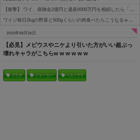
【衝撃】 ワイ、保険金2億円と遺産6000万円を相続したら「こう」なった・・・
ワイジ毎日2kgの野菜と500gくらいの肉食べたらこうなるｗｗｗ
Powered by livedoor 相互RSS
2025年08月26日
【必見】メビウスやニケより引いた方がいい超ぶっ
壊れキャラがこちらw w w w w w
コラボ
ジョーカー
ペルソナ5