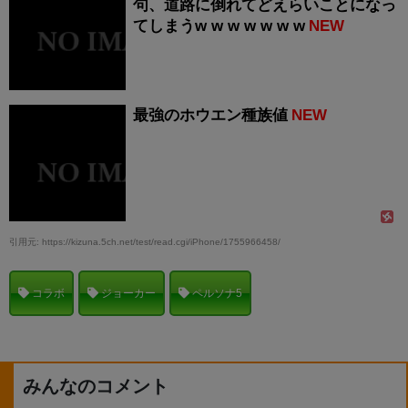
句、道路に倒れてどえらいことになっ
てしまうw w w w w w w
NEW
最強のホウエン種族値
NEW
引用元: https://kizuna.5ch.net/test/read.cgi/iPhone/1755966458/
コラボ
ジョーカー
ペルソナ5
みんなのコメント