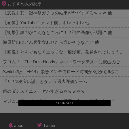
ぜんぶ私が中心、そう思われたくないのに
おすすめ人気記事
【悲報】彩・獣神祭ガチャの結果がヤバすぎるｗｗｗ 他
【画像】YouTubeコメント欄、キレッキレ 他
【衝撃】銀卵がこんなところに！？謎の画像が話題に 他
海原雄山にどん兵衛食わせたら言いそうなこと 他
【画像】とんでもなくエッチな一般漫画、発見されてしまう【SEX描写あり】 他
フロム「『The Duskbloods』ネットワークテストに沢山のご応募をいただき誠にありがとうございました｡」
Switch2版『FF14』緊急メンテでロード時間が8秒から6秒に
『サガ2秘宝伝説』とかいう過大評価ゲーム
例のダンスアニメ、ヤバすぎるｗｗｗｗｗ
マジュニアってのはピッコロ大魔王本人なの？子供なの？
SPONSOR
Powered by livedoor 相互RSS
about
Twitter