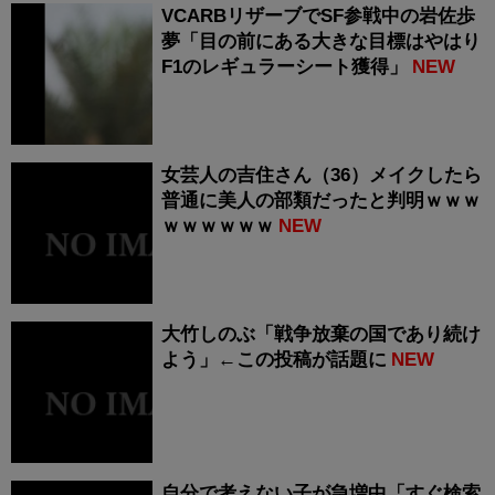
VCARBリザーブでSF参戦中の岩佐歩
夢「目の前にある大きな目標はやはり
F1のレギュラーシート獲得」
NEW
女芸人の吉住さん（36）メイクしたら
普通に美人の部類だったと判明ｗｗｗ
ｗｗｗｗｗｗ
NEW
大竹しのぶ「戦争放棄の国であり続け
よう」←この投稿が話題に
NEW
自分で考えない子が急増中「すぐ検索