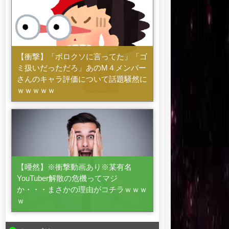
【衝撃】「ボロクソに言ってた」「ゴ
ミ扱いだっただろ」あのM４メンバー
さんのキャラ評価について話題騒然に
ｗｗｗｗｗ
【唖然】※衝撃動画あり※某有名
YouTuber解散の危機ってマジ
か・・・まさかの理由がコチラｗｗｗ
ｗ