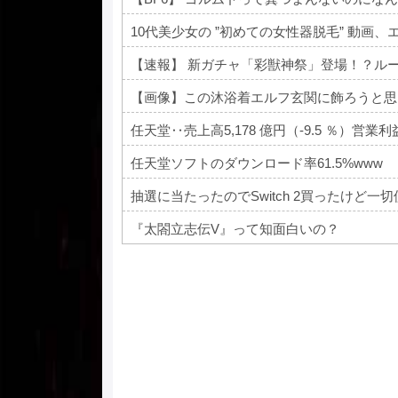
10代美少女の ”初めての女性器脱毛” 動画、
【速報】 新ガチャ「彩獣神祭」登場！？ル
【画像】この沐浴着エルフ玄関に飾ろうと思
任天堂‥売上高5,178 億円（-9.5 ％）営業利益 1
任天堂ソフトのダウンロード率61.5%www
抽選に当たったのでSwitch 2買ったけど
『太閤立志伝V』って知面白いの？
Powered by livedoor 相互RSS