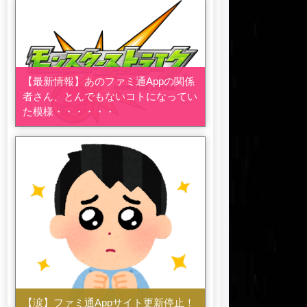
【最新情報】あのファミ通Appの関係
者さん、とんでもないコトになってい
た模様・・・・・・
【涙】ファミ通Appサイト更新停止！