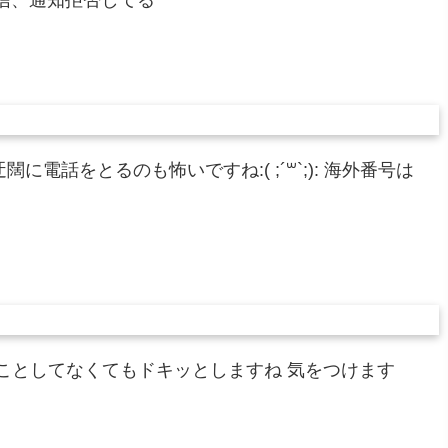
着信、通知拒否してる
電話をとるのも怖いですね:( ;´꒳`;): 海外番号は
ことしてなくてもドキッとしますね 気をつけます