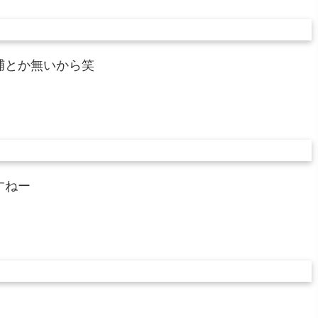
捕とか無いから笑
すねー