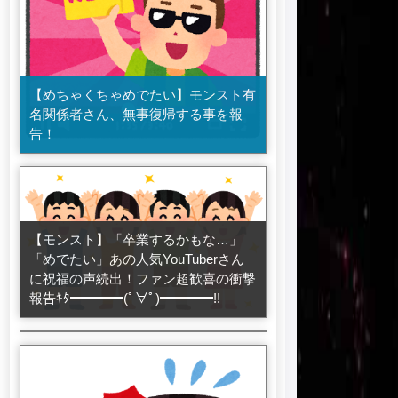
【めちゃくちゃめでたい】モンスト有
名関係者さん、無事復帰する事を報
告！
【モンスト】「卒業するかもな…」
【モンスト】※激震※「可愛いなぁ」
「めでたい」あの人気YouTuberさん
「楽しそうにやっててなにより」あの
に祝福の声続出！ファン超歓喜の衝撃
M4メンバーさん、とんでもない所と
報告ｷﾀ━━━━(ﾟ∀ﾟ)━━━━!!
コラボしてしまうｗｗｗｗｗｗｗｗ