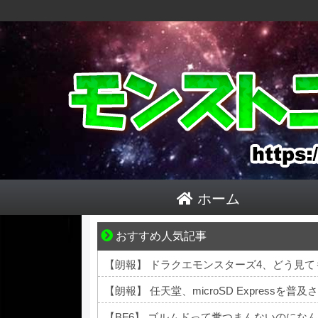
ホーム
おすすめ人気記事
夫婦なのに、心が一番遠かった日々
【朗報】 ドラクエモンスターズ4、どう見て
【朗報】 任天堂、microSD Expressを普
【BF6】 ゴルムドって糞つまんないのにな