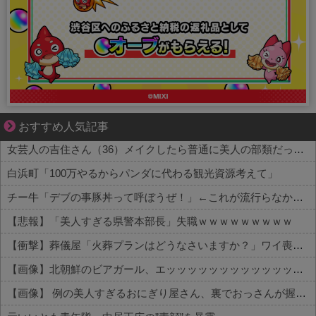
1420gの娘がくれた“生きる力”。
おすすめ人気記事
女芸人の吉住さん（36）メイクしたら普通に美人の部類だったと判明ｗｗｗｗｗｗｗｗｗ
白浜町「100万やるからパンダに代わる観光資源考えて」
チー牛「デブの事豚丼って呼ぼうぜ！」←これが流行らなかった理由
【悲報】「美人すぎる県警本部長」失職ｗｗｗｗｗｗｗｗｗ
【衝撃】葬儀屋「火葬プランはどうなさいますか？」ワイ喪主「直葬で(即答)」→結果ァw w w w w w w w w w
【画像】北朝鮮のビアガール、エッッッッッッッッッッッッッッッッッ！
【画像】 例の美人すぎるおにぎり屋さん、裏でおっさんが握っていたｗｗｗｗｗｗｗｗｗｗｗｗｗｗｗｗｗ