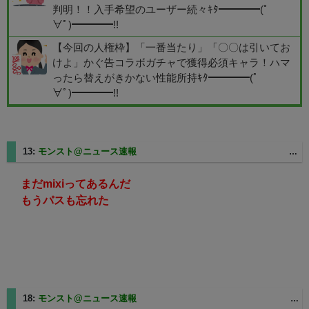
判明！！入手希望のユーザー続々ｷﾀ━━━━(ﾟ
∀ﾟ)━━━━!!
【今回の人権枠】「一番当たり」「〇〇は引いてお
けよ」かぐ告コラボガチャで獲得必須キャラ！ハマ
ったら替えがきかない性能所持ｷﾀ━━━━(ﾟ
∀ﾟ)━━━━!!
13:
モンスト@ニュース速報
2025/08/27(水) 11:10:45.34 ID:ALaokpY/0
まだmixiってあるんだ
もうパスも忘れた
18:
モンスト@ニュース速報
2025/08/27(水) 11:12:15.30 ID:pw8DxUKY0