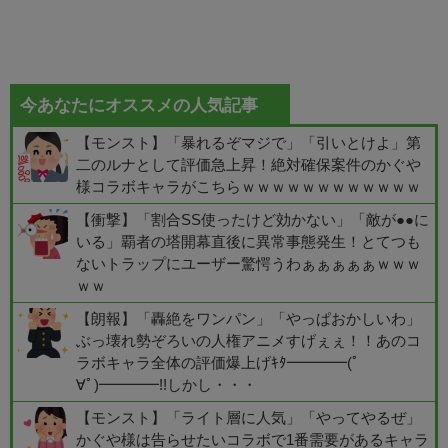
今あなたにオススメの人気記事
【モンスト】「暴れるぞマジで」「引いとけよ」第
二のルナとして評価急上昇！絶対確保案件のかぐや
様コラボキャラがこちらｗｗｗｗｗｗｗｗｗｗｗｗ
【衝撃】「割合SS使ったけど効かない」「敵が●●に
いる」覇者の塔開幕直後に異常事態発生！とてつも
ないトラップにユーザー驚愕うわぁぁぁぁぁｗｗｗ
ｗｗ
【朗報】「轟絶をワンパン」「やっぱおかしいわ」
ぶっ壊れ勢ぞろいの人権アニメすげぇぇ！！あのコ
ラボキャラ全体の評価爆上げｷﾀ━━━━(ﾟ
∀ﾟ)━━━━!!しかし・・・
【モンスト】「ライト層に人気」「やってやるぜ」
かぐや様は告らせたいコラボで1番需要があるキャラ