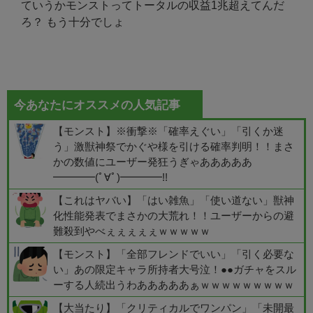
ていうかモンストってトータルの収益1兆超えてんだ
ろ？ もう十分でしょ
今あなたにオススメの人気記事
【モンスト】※衝撃※「確率えぐい」「引くか迷
う」激獣神祭でかぐや様を引ける確率判明！！まさ
かの数値にユーザー発狂うぎゃあああああ
━━━━(ﾟ∀ﾟ)━━━━!!
【これはヤバい】「はい雑魚」「使い道ない」獣神
化性能発表でまさかの大荒れ！！ユーザーからの避
難殺到やべぇぇぇぇぇｗｗｗｗｗ
【モンスト】「全部フレンドでいい」「引く必要な
い」あの限定キャラ所持者大号泣！●●ガチャをスル
ーする人続出うわあああああぁｗｗｗｗｗｗｗｗｗ
【大当たり】「クリティカルでワンパン」「未開最