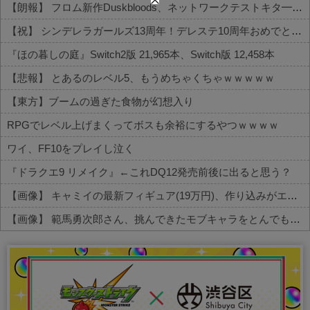
【朗報】 フロム新作Duskbloods、ネットワークテストキタ━━━━(゜∀゜)━━━━!!
【祝】 シンデレラガールズ13周年！デレステ10周年おめでとう！ガチャ更新SSR八神マキノ・イベントSRイヴ、SR望月聖！
『ほの暮しの庭』Switch2版 21,965本、Switch版 12,458本
【悲報】 とあるのレベル5、もうめちゃくちゃｗｗｗｗｗ
【東方】ブームの過ぎた食物が幻想入り
RPGでレベル上げまくってボスも余裕にするやつｗｗｗｗ
ワイ、FF10をプレイし泣く
『ドラクエ9 リメイク』←これDQ12発売前後に出ると思う？
【画像】 キャミイの最新フィギュア(19万円)、作り込みがエグすぎるｗｗｗｗｗ
【画像】 範馬勇次郎さん、挑んできたモブキャラをとんでもない目に合わせてしまう
Powered by livedoor 相互RSS