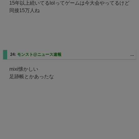
15年以上続いてるlolってゲームは今大会やってるけど
同接15万人ね
24:
モンスト@ニュース速報
2025/08/27(水) 11:13:57.13 ID:7WSWUTs80
mixi懐かしい
足跡帳とかあったな