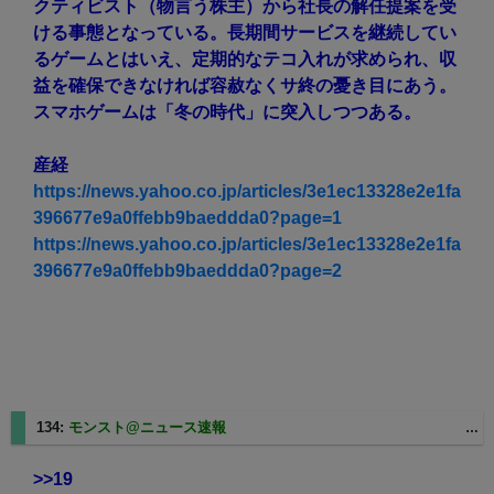
クティビスト（物言う株主）から社長の解任提案を受
ける事態となっている。長期間サービスを継続してい
るゲームとはいえ、定期的なテコ入れが求められ、収
益を確保できなければ容赦なくサ終の憂き目にあう。
スマホゲームは「冬の時代」に突入しつつある。
産経
https://news.yahoo.co.jp/articles/3e1ec13328e2e1fa
396677e9a0ffebb9baeddda0?page=1
https://news.yahoo.co.jp/articles/3e1ec13328e2e1fa
396677e9a0ffebb9baeddda0?page=2
134:
モンスト@ニュース速報
2025/08/27(水) 12:10:08.22 ID:OKZu+qFF0
>>19