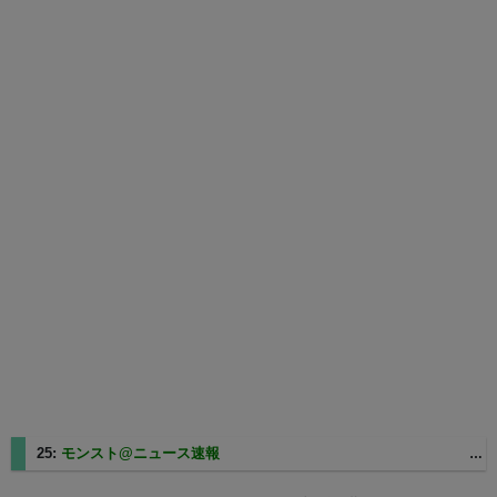
25:
モンスト@ニュース速報
2025/08/27(水) 11:14:05.99 ID:mJ+Fdgla0