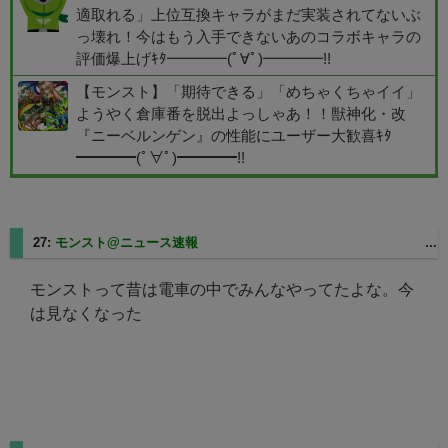
適取れる」上位互換キャラがまだ実装されてないぶ
っ壊れ！今はもう入手できないあのコラボキャラの
評価爆上げｷﾀ━━━━(ﾟ∀ﾟ)━━━━!!
【モンスト】「期待できる」「めちゃくちゃイイ」
ようやく倉庫番を脱出よっしゃあ！！獣神化・改
『ニーベルンゲン』の性能にユーザー大歓喜ｷﾀ
━━━━(ﾟ∀ﾟ)━━━━!!
27:
モンスト@ニュース速報
2025/08/27(水) 11:14:47.31 ID:QVK2QUH70
モンストって昔は電車の中でみんなやってたよな。今
は見なくなった