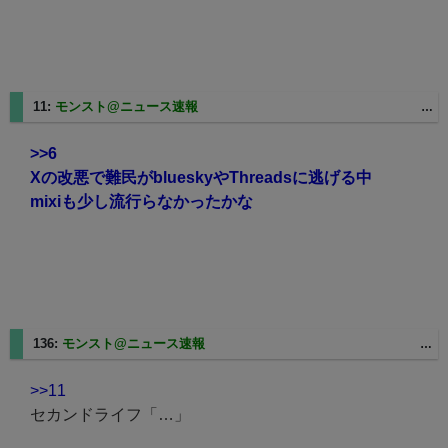
11:
モンスト@ニュース速報
2025/08/27(水) 11:09:57.17 ID:gxZNDncp0
>>6
Xの改悪で難民がblueskyやThreadsに逃げる中
mixiも少し流行らなかったかな
136:
モンスト@ニュース速報
2025/08/27(水) 12:10:34.98 ID:WloXPiNs0
>>11
セカンドライフ「…」