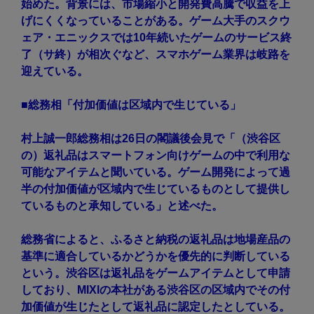
始めた。背景には、市場縮小と開発費高騰で収益を上
げにくくなっていることがある。ゲーム大手のスクウ
ェア・エニックスでは10年続いたゲームのサービス終
了（サ終）が相次ぐなど、スマホゲーム業界は岐路を
迎えている。
■総務相「付加価値は区域内で生じている」
村上誠一郎総務相は26日の閣議後会見で「（渋谷区
の）返礼品はスマートフォン向けゲームの中で利用な
可能なアイテムと聞いている。ゲーム開発によって過
半の付加価値が区域内で生じているものとして提供し
ているものと承知している」と述べた。
総務省によると、ふるさと納税の返礼品は地場産品の
基準に適合しているかどうかを優先的に判断している
という。渋谷区は返礼品をゲームアイテムとして申請
しており、MIXIの本社がある渋谷区の区域内でその付
加価値が生じたとして返礼品に認定したとしている。