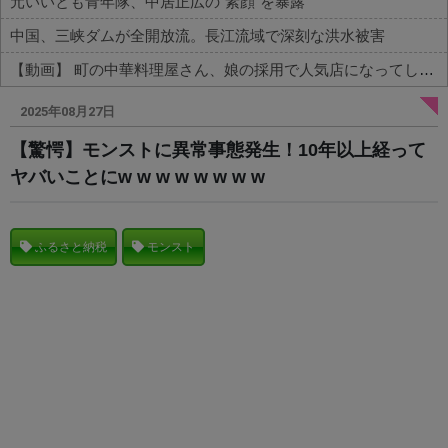
元いいとも青年隊、中居正広の”素顔”を暴露
中国、三峡ダムが全開放流。長江流域で深刻な洪水被害
【動画】 町の中華料理屋さん、娘の採用で人気店になってしまう
Powered by livedoor 相互RSS
2025年08月27日
【驚愕】モンストに異常事態発生！10年以上経って
ヤバいことにw w w w w w w w
ふるさと納税
モンスト