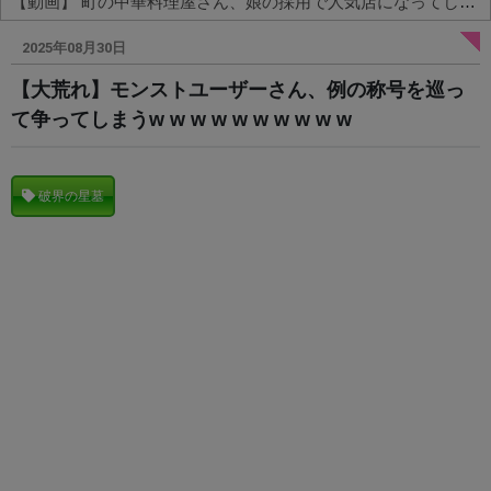
【動画】 町の中華料理屋さん、娘の採用で人気店になってしまう
Powered by livedoor 相互RSS
2025年08月30日
【大荒れ】モンストユーザーさん、例の称号を巡っ
て争ってしまうw w w w w w w w w w
破界の星墓