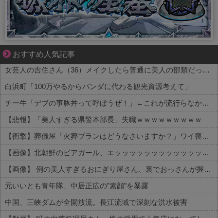
ゾッとして、ほろりとする奇妙な物語。
おすすめ人気記事
女芸人の吉住さん（36）メイクしたら普通に美人の部類だったと判明ｗｗｗｗｗｗｗｗｗ
白浜町「100万やるからパンダに代わる観光資源考えて」
チー牛「デブの事豚丼って呼ぼうぜ！」←これが流行らなかった理由
【悲報】「美人すぎる県警本部長」失職ｗｗｗｗｗｗｗｗｗ
【衝撃】葬儀屋「火葬プランはどうなさいますか？」ワイ喪主「直葬で(即答)」→結果ァw w w w w w w w w w
【画像】北朝鮮のビアガール、エッッッッッッッッッッッッッッッッッ！
【画像】 例の美人すぎるおにぎり屋さん、裏でおっさんが握っていたｗｗｗｗｗｗｗｗｗｗｗｗｗｗｗｗｗ
元いいとも青年隊、中居正広の”素顔”を暴露
中国、三峡ダムが全開放流。長江流域で深刻な洪水被害