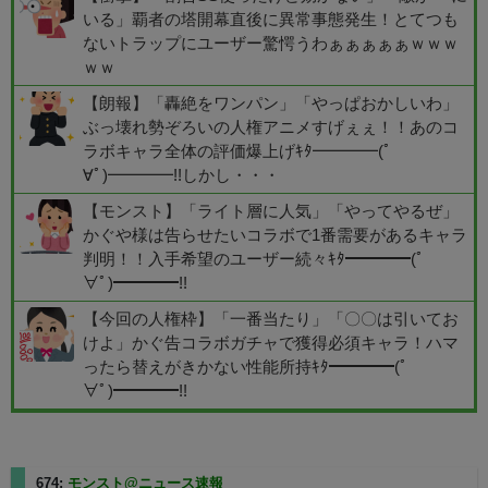
いる」覇者の塔開幕直後に異常事態発生！とてつも
ないトラップにユーザー驚愕うわぁぁぁぁぁｗｗｗ
ｗｗ
【朗報】「轟絶をワンパン」「やっぱおかしいわ」
ぶっ壊れ勢ぞろいの人権アニメすげぇぇ！！あのコ
ラボキャラ全体の評価爆上げｷﾀ━━━━(ﾟ
∀ﾟ)━━━━!!しかし・・・
【モンスト】「ライト層に人気」「やってやるぜ」
かぐや様は告らせたいコラボで1番需要があるキャラ
判明！！入手希望のユーザー続々ｷﾀ━━━━(ﾟ
∀ﾟ)━━━━!!
【今回の人権枠】「一番当たり」「〇〇は引いてお
けよ」かぐ告コラボガチャで獲得必須キャラ！ハマ
ったら替えがきかない性能所持ｷﾀ━━━━(ﾟ
∀ﾟ)━━━━!!
674:
モンスト@ニュース速報
2025/08/27(水) 23:22:20.77