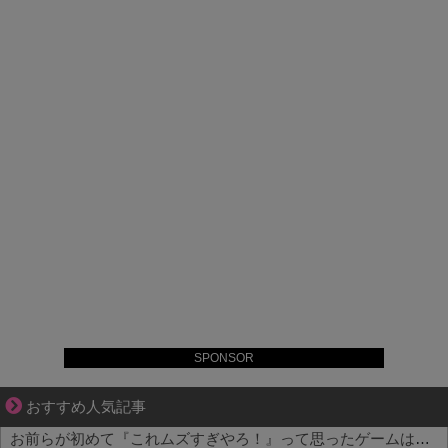
SPONSOR
大変だけど幸せ。等身大の子育て物語。
おすすめ人気記事
お前らが初めて『これムズすぎやろ！』って思ったゲームは何？