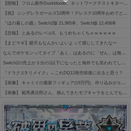
【朗報】 フロム新作Duskbloods、ネットワークテストキタ━━━━(゜∀゜)━━━━!!
【祝】 シンデレラガールズ13周年！デレステ10周年おめでとう！ガチャ更新SSR八神マキノ・イベントSRイヴ、SR望月聖！
『ほの暮しの庭』Switch2版 21,965本、Switch版 12,458本
【悲報】 とあるのレベル5、もうめちゃくちゃｗｗｗｗｗ
【まどマギ】廻天もなんかいよいよって感じしてきたなー
なんでポケモンってタイプ「あく」はあるのに「ぜん」は無いの？
Switch2の売上が３分の1以下になったと海外でも笑われてしまうwwwwwww
『ドラクエ9 リメイク』←これDQ12発売前後に出ると思う？
【画像】 キャミイの最新フィギュア(19万円)、作り込みがエグすぎるｗｗｗｗｗ
【画像】 範馬勇次郎さん、挑んできたモブキャラをとんでもない目に合わせてしまう
Powered by livedoor 相互RSS