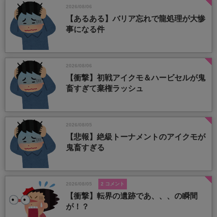
2026/08/06
【あるある】バリア忘れで龍処理が大惨
事になる件
2026/08/06
【衝撃】初戦アイクモ＆ハービセルが鬼
畜すぎて棄権ラッシュ
2026/08/05
【悲報】絶級トーナメントのアイクモが
鬼畜すぎる
2026/08/05
2 コメント
【衝撃】転界の遺跡であ、、、の瞬間
が！？