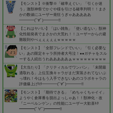
【モンスト】※衝撃※「確率えぐい」「引くか迷
う」激獣神祭でかぐや様を引ける確率判明！！まさ
かの数値にユーザー発狂うぎゃあああああ
━━━━(ﾟ∀ﾟ)━━━━!!
【これはヤバい】「はい雑魚」「使い道ない」獣神
化性能発表でまさかの大荒れ！！ユーザーからの避
難殺到やべぇぇぇぇぇｗｗｗｗｗ
【モンスト】「全部フレンドでいい」「引く必要な
い」あの限定キャラ所持者大号泣！●●ガチャをスル
ーする人続出うわあああああぁｗｗｗｗｗｗｗｗｗ
【大当たり】「クリティカルでワンパン」「未開最
適取れる」上位互換キャラがまだ実装されてないぶ
っ壊れ！今はもう入手できないあのコラボキャラの
評価爆上げｷﾀ━━━━(ﾟ∀ﾟ)━━━━!!
【モンスト】「期待できる」「めちゃくちゃイイ」
ようやく倉庫番を脱出よっしゃあ！！獣神化・改
『ニーベルンゲン』の性能にユーザー大歓喜ｷﾀ
━━━━(ﾟ∀ﾟ)━━━━!!