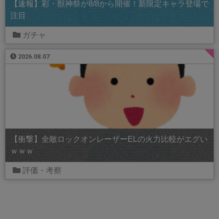
【速報】彩・獣神祭が8/8から開催！新限定キャラ登場で
注目
ガチャ
2026.08.07
【衝撃】全敵ロックオンレーザーELの火力比較がエグい
ｗｗｗ
評価・考察