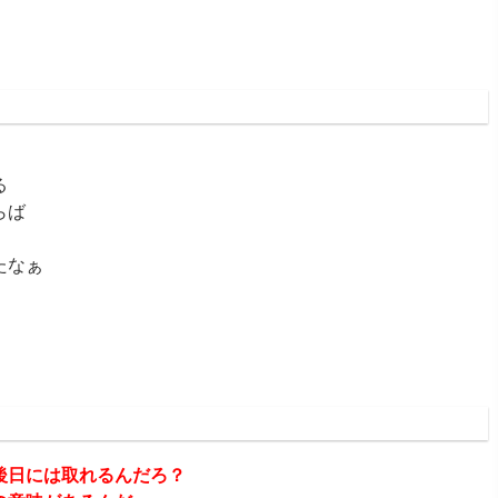
:22:17.28
る
らば
たなぁ
:40:32.04
後日には取れるんだろ？