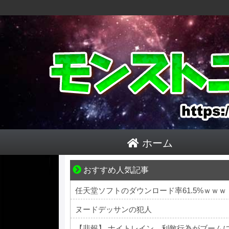
ホーム
おすすめ人気記事
不器用な二人が辿り着いた、切なく温かい恋
任天堂ソフトのダウンロード率61.5%ｗｗｗ
ヌードデッサンの犯人
【悲報】 ナイトレイン、利敵行為がブーム