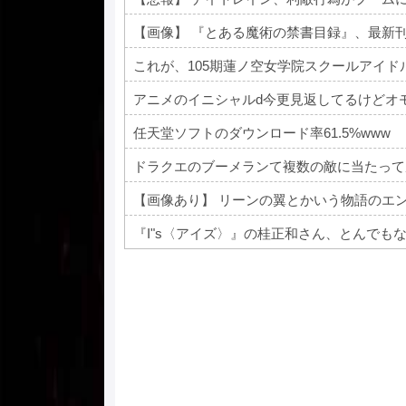
【画像】 『とある魔術の禁書目録』、最新
これが、105期蓮ノ空女学院スクールアイ
アニメのイニシャルd今更見返してるけどオ
任天堂ソフトのダウンロード率61.5%www
ドラクエのブーメランて複数の敵に当たって
【画像あり】 リーンの翼とかいう物語のエ
『I"s〈アイズ〉』の桂正和さん、とんでも
Powered by livedoor 相互RSS