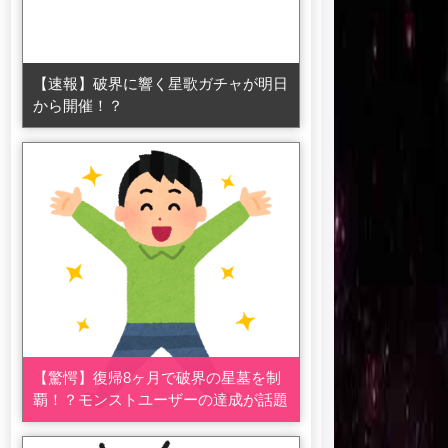
【速報】破界に響く星歌ガチャが明日
から開催！？
【驚愕】復帰8ヶ月で破界の星墓を制
覇！？モンストユーザーの達成が話題