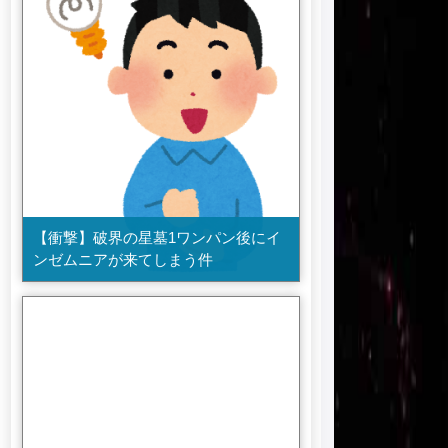
【衝撃】破界の星墓1ワンパン後にイ
ンゼムニアが来てしまう件