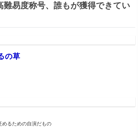
高難易度称号、誰もが獲得できてい
:35:26.19
るの草
:36:56.58
貶めるための自演だもの