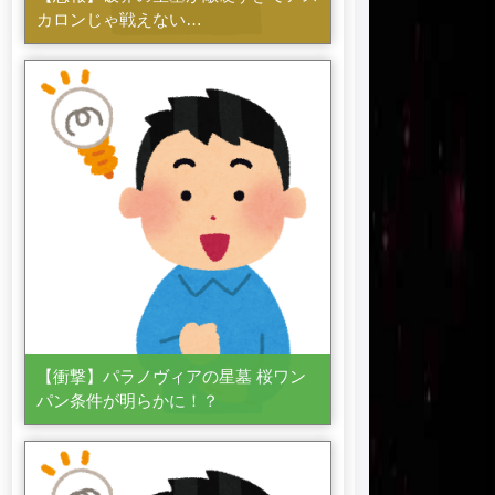
カロンじゃ戦えない…
【衝撃】パラノヴィアの星墓 桜ワン
パン条件が明らかに！？