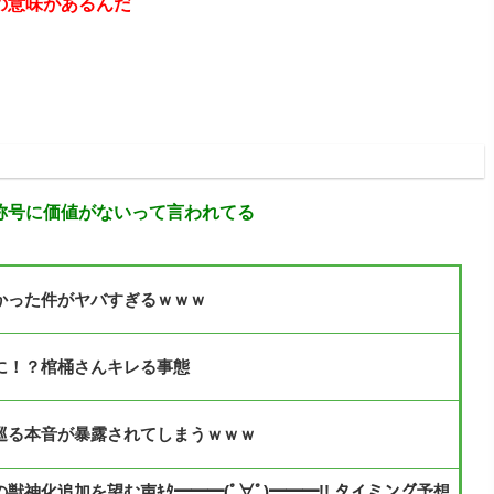
の意味があるんだ
:09:11.20
称号に価値がないって言われてる
かった件がヤバすぎるｗｗｗ
に！？棺桶さんキレる事態
巡る本音が暴露されてしまうｗｗｗ
神化追加を望む声ｷﾀ━━━(ﾟ∀ﾟ)━━━!! タイミング予想