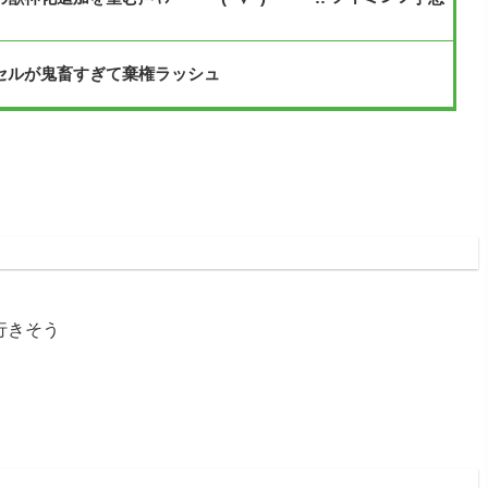
セルが鬼畜すぎて棄権ラッシュ
:18:20.80
行きそう
:19:03.14