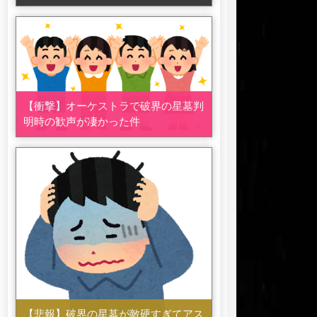
【衝撃】オーケストラで破界の星墓判
明時の歓声が凄かった件
【悲報】破界の星墓が敵硬すぎてアス