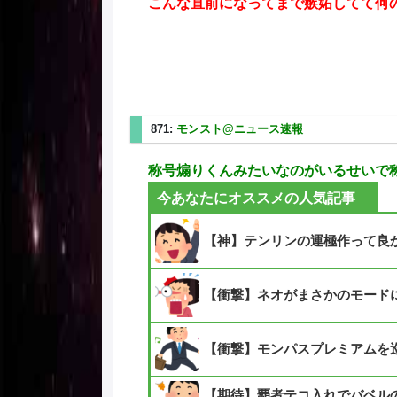
こんな直前になってまで嫉妬してて何
871:
モンスト@ニュース速報
2025/08/31(日) 05
称号煽りくんみたいなのがいるせいで
今あなたにオススメの人気記事
【神】テンリンの運極作って良
【衝撃】ネオがまさかのモード
【衝撃】モンパスプレミアムを
【期待】覇者テコ入れでバベルの獣