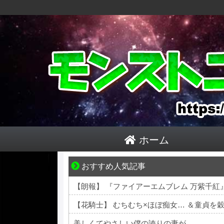
ホーム
おすすめ人気記事
【マンガ】海外病院トラブルファイル
【朗報】 『ファイアーエムブレム 万紫千
【花騎士】 むちむち×ほぼ痴女… ＆童貞
美しくてやさしい僕の誇りの妻が………。