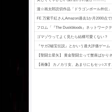
漫☆画太郎読切作品「ドラゴンボール外伝」
FE 万紫千紅さんAmazon過去1か月2000
フロム「『The Duskbloods』ネット
ゴマゾウってよく見たら結構可愛くない？
『サガ2秘宝伝説』とかいう過大評価ゲーム
【聖闘士星矢】 黄金聖闘士って蟹座ばかり
【画像】 カノカリ女、あまりにもセッ○ス
Powered by livedoor 相互RSS