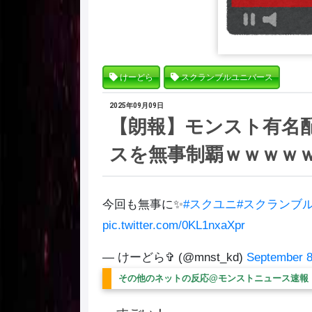
けーどら
スクランブルユニバース
2025年09月09日
【朗報】モンスト有名
スを無事制覇ｗｗｗｗ
今回も無事に✨️
#スクユニ
#スクランブ
pic.twitter.com/0KL1nxaXpr
— けーどら✞ (@mnst_kd)
September 8
その他のネットの反応@モンストニュース速報