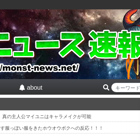
about
紅』真の主人公マイユニはキャラメイクが可能
を穀す服っぽい服をきたホウオウボクへの反応！！！