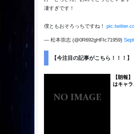
凄すぎです！
僕ともおそろっちですね！
pic.twitter
— 松本崇志 (@0R692gHFIc71959)
Sept
【今注目の記事がこちら！！！】
【朗報】
はキャラ