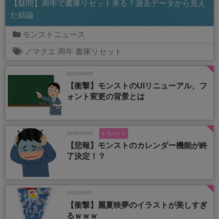
【疑問】周年で書庫リセット来る？過去データから見え
た結論
モンストニュース
ノマクエ
周年
書庫リセット
2026/08/08
【衝撃】モンストのUIリニューアル、フ
ォント変更の背景とは
2026/08/08
1 コメント
【悲報】モンストのカレンダー機能が終
了決定！？
2026/08/07
【衝撃】麗夏映夢のイラストが美しすぎ
るｗｗｗ