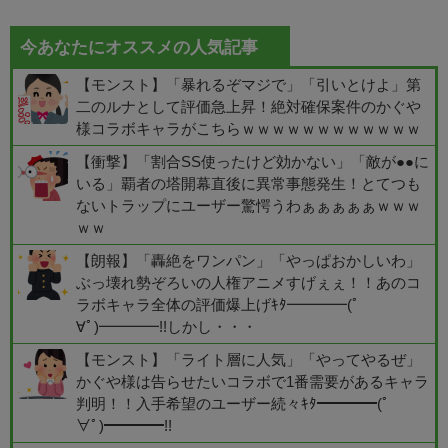
今あなたにオススメの人気記事
【モンスト】「暴れるぞマジで」「引いとけよ」第
二のルナとして評価急上昇！絶対確保案件のかぐや
様コラボキャラがこちらｗｗｗｗｗｗｗｗｗｗｗｗ
【衝撃】「割合SS使ったけど効かない」「敵が●●に
いる」覇者の塔開幕直後に異常事態発生！とてつも
ないトラップにユーザー驚愕うわぁぁぁぁぁｗｗｗ
ｗｗ
【朗報】「轟絶をワンパン」「やっぱおかしいわ」
ぶっ壊れ勢ぞろいの人権アニメすげぇぇ！！あのコ
ラボキャラ全体の評価爆上げｷﾀ━━━━(ﾟ
∀ﾟ)━━━━!!しかし・・・
【モンスト】「ライト層に人気」「やってやるぜ」
かぐや様は告らせたいコラボで1番需要があるキャラ
判明！！入手希望のユーザー続々ｷﾀ━━━━(ﾟ
∀ﾟ)━━━━!!