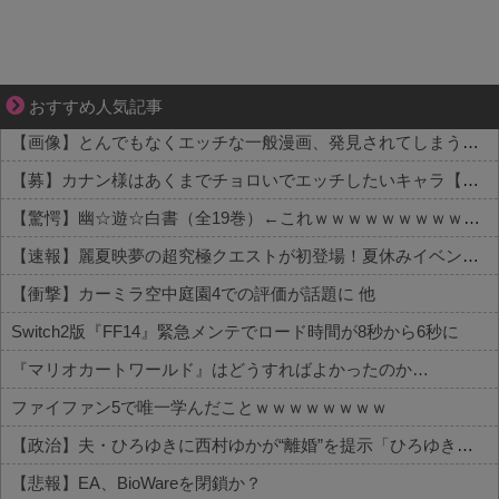
先輩と後輩、距離が変わった日から始まる恋
おすすめ人気記事
【画像】とんでもなくエッチな一般漫画、発見されてしまう【SEX描写あり】 他
【募】カナン様はあくまでチョロいでエッチしたいキャラ【画像】 他
【驚愕】幽☆遊☆白書（全19巻）←これｗｗｗｗｗｗｗｗｗｗｗｗｗｗｗｗｗ 他
【速報】麗夏映夢の超究極クエストが初登場！夏休みイベントの新展開 他
【衝撃】カーミラ空中庭園4での評価が話題に 他
Switch2版『FF14』緊急メンテでロード時間が8秒から6秒に
『マリオカートワールド』はどうすればよかったのか…
ファイファン5で唯一学んだことｗｗｗｗｗｗｗｗ
【政治】夫・ひろゆきに西村ゆかが“離婚”を提示「ひろゆき＆いずみ新党（仮）」の届け出を知らされず激怒「信頼関係が保てない状態で夫婦を続けるのは無理」
【悲報】EA、BioWareを閉鎖か？