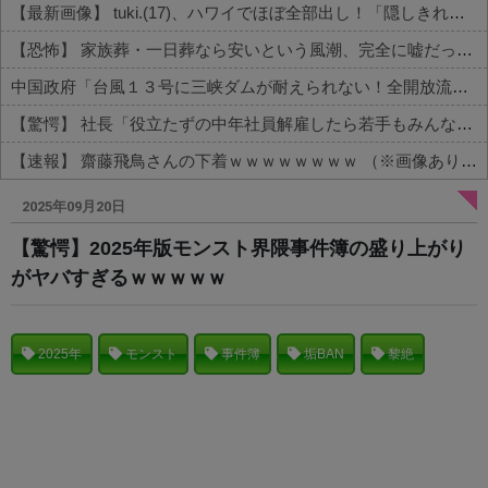
【最新画像】 tuki.(17)、ハワイでほぼ全部出し！「隠しきれない美貌」とSNSざわつく
【恐怖】 家族葬・一日葬なら安いという風潮、完全に嘘だった・・・・
中国政府「台風１３号に三峡ダムが耐えられない！全開放流しろ！」⇒ 下流域の街が壊滅状態ｗｗｗｗｗ
【驚愕】 社長「役立たずの中年社員解雇したら若手もみんな辞めてしまった…」
【速報】 齋藤飛鳥さんの下着ｗｗｗｗｗｗｗｗ （※画像あり）
Powered by livedoor 相互RSS
2025年09月20日
【驚愕】2025年版モンスト界隈事件簿の盛り上がり
がヤバすぎるｗｗｗｗｗ
2025年
モンスト
事件簿
垢BAN
黎絶