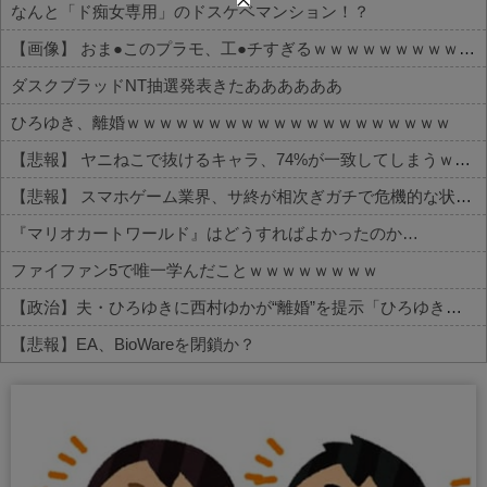
なんと「ド痴女専用」のドスケベマンション！？
【画像】 おま●このプラモ、工●チすぎるｗｗｗｗｗｗｗｗｗｗ
ダスクブラッドNT抽選発表きたああああああ
ひろゆき、離婚ｗｗｗｗｗｗｗｗｗｗｗｗｗｗｗｗｗｗｗｗ
【悲報】 ヤニねこで抜けるキャラ、74%が一致してしまうｗｗｗｗｗ
【悲報】 スマホゲーム業界、サ終が相次ぎガチで危機的な状況に…その理由がこちら
『マリオカートワールド』はどうすればよかったのか…
ファイファン5で唯一学んだことｗｗｗｗｗｗｗｗ
【政治】夫・ひろゆきに西村ゆかが“離婚”を提示「ひろゆき＆いずみ新党（仮）」の届け出を知らされず激怒「信頼関係が保てない状態で夫婦を続けるのは無理」
【悲報】EA、BioWareを閉鎖か？
Powered by livedoor 相互RSS