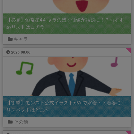
【必見】恒常星4キャラの残す価値が話題に！？おすす
めリストはコチラ
キャラ
2026.08.06
【衝撃】モンスト公式イラストがAIで水着・下着姿に…
リスペクトはどこへ
その他