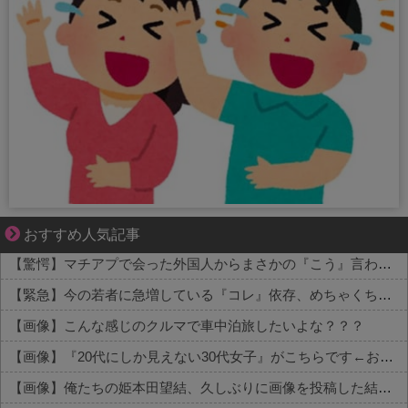
1420gの娘がくれた“生きる力”。
おすすめ人気記事
【驚愕】マチアプで会った外国人からまさかの『こう』言われたんやがこれワイ詰みか？？？？？？？
【緊急】今の若者に急増している『コレ』依存、めちゃくちゃ深刻な模様w w w w w w w w w w
【画像】こんな感じのクルマで車中泊旅したいよな？？？
【画像】『20代にしか見えない30代女子』がこちらです←お前らから見てどう？？？？？？？
【画像】俺たちの姫本田望結、久しぶりに画像を投稿した結果→やっぱりワイらの姫だったw w w w w w w w w w