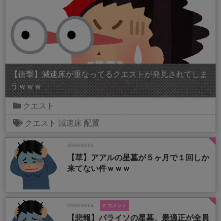
【衝撃】減速床が重なってるクエストが発見されてしま
うｗｗｗ
クエスト
クエスト
減速床
配置
2026/08/05
【草】アアルの星墓が５ヶ月で１回しか
来てない件ｗｗｗ
2026/08/04
2 コメント
【悲報】パライソの星墓、最適正が全員