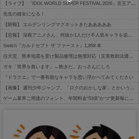
【ライブ】 「IDOL WORLD SUPER FESTIVAL 2026」京王アリーナTOKYO開催決定
先生の彼女になる！
【朗報】 エルデンリングマグネットきたあああああ
【悲報】 深夜アニメさん、何故か1人だけ不人気キャラを追加してしまうｗｗｗ
Switch『カルドセプト ザ ファースト』1,858 本
任天堂、熊本地震を受け製品修理は無償対応（災害救助法適用地域）
ガキ「世界を救います」←飽きた。おっさんにしろ
『ドラクエ』で一番有能なキャラを思い浮かべてみてください
【画像】 週刊少年ジャンプ、「ロクのおかしな家」とかいう微妙な漫画を巻頭カラーにしたせいで100万部切る
ゲーム業界ご用達のフォント、年間料金“53倍”かつ“更新毎に値上げ”のありえない契約により多数撤退へ・・・
Powered by livedoor 相互RSS