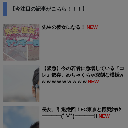
【今注目の記事がこちら！！！】
先生の彼女になる！
NEW
【緊急】今の若者に急増している『コ
レ』依存、めちゃくちゃ深刻な模様w
w w w w w w w w w
NEW
長友、引退撤回！FC東京と再契約ｷﾀ
━━━━(ﾟ∀ﾟ)━━━━!!
NEW