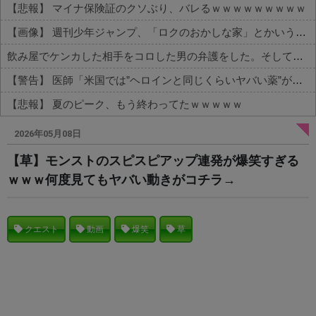
【悲報】 マイナ保険証のクソぶり、バレるｗｗｗｗｗｗｗｗｗ
【画像】 週刊少年ジャンプ、「ロクのおかしな家」とかいう微妙な漫画を巻頭カラーにしたせいで100万部切る
飲み屋でケンカした相手をコロした男の弁護をした。そして数年後、因果応報を思わせる出来事が…
【警告】 医師「米国では”ヘロインと同じくらいヤバい薬”が日本では平気で処方されてる」
【悲報】 夏のピーク、もう終わってたｗｗｗｗｗ
Powered by livedoor 相互RSS
2026年05月08日
【草】モンストのスピスピアップ連発が爆笑すぎる
ｗｗｗ何度見てもヤバい動きがコチラ→
クエスト
動画
爆笑
草