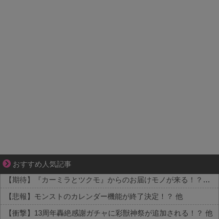
【マンガ】ぜんぶ私が中心
おすすめ人気記事
【期待】『カーミラとツクモ』からのお届けモノが来る！？内容はこちら 他
【悲報】モンストのカレンダー機能が終了決定！？ 他
【衝撃】13周年轟絶感謝ガチャに彩獣神祭が追加される！？ 他