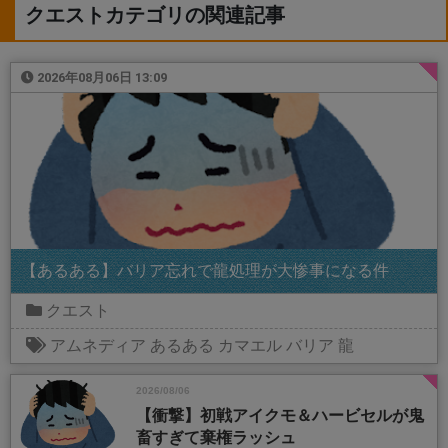
クエストカテゴリの関連記事
2026年08月06日 13:09
【あるある】バリア忘れで龍処理が大惨事になる件
クエスト
アムネディア
あるある
カマエル
バリア
龍
2026/08/06
【衝撃】初戦アイクモ＆ハービセルが鬼
畜すぎて棄権ラッシュ