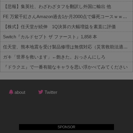
【悲報】集英社、わざわざタフを翻訳し外国に輸出 他
FE 万紫千紅さんAmazon過去1か月2000点で爆死コースｗｗｗ 他
【株式】任天堂が続伸 1Q決算の大幅増益を素直に評価
Switch『カルドセプト ザ ファースト』1,858 本
任天堂、熊本地震を受け製品修理は無償対応（災害救助法適用地域）
ガキ「世界を救います」←飽きた。おっさんにしろ
『ドラクエ』で一番有能なキャラを思い浮かべてみてください
Powered by livedoor 相互RSS
about
Twitter
SPONSOR