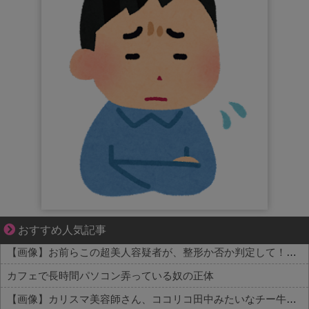
1420gの娘がくれた“生きる力”。
おすすめ人気記事
【画像】お前らこの超美人容疑者が、整形か否か判定して！！→画像がこちらw w w w w w w w w w
カフェで長時間パソコン弄っている奴の正体
【画像】カリスマ美容師さん、ココリコ田中みたいなチー牛を大変身させた結果がこちらw w w w w w w w w w w