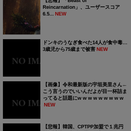
【悲報】「Beast of
Reincarnation」、ユーザースコア
6.5...
NEW
ドンキのうなぎ食べた14人が食中毒…
3歳児から75歳まで被害
NEW
【画像】令和最新版の宇垣美里さん←
こう言うのでいいんだよが目一杯詰ま
ってると話題にw w w w w w w w w
NEW
【悲報】韓国、CPTPP加盟で１兆円