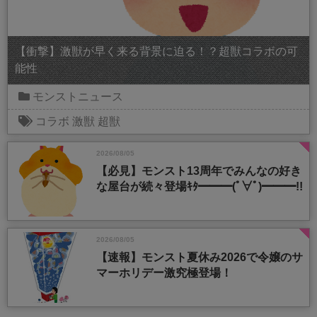
【衝撃】激獣が早く来る背景に迫る！？超獣コラボの可
能性
モンストニュース
コラボ
激獣
超獣
2026/08/05
【必見】モンスト13周年でみんなの好き
な屋台が続々登場ｷﾀ━━━(ﾟ∀ﾟ)━━━!!
2026/08/05
【速報】モンスト夏休み2026で令嬢のサ
マーホリデー激究極登場！