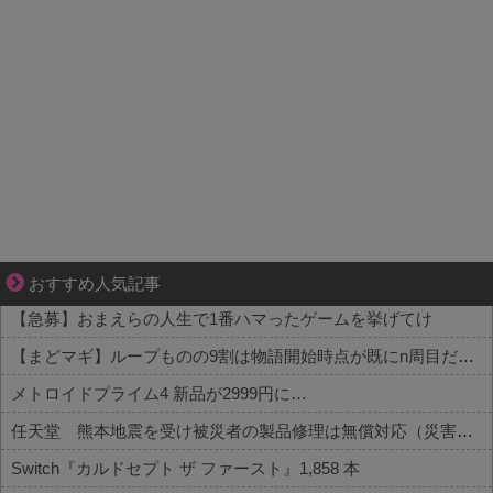
三十路女子×後輩男子、近づく心とすれ違い
おすすめ人気記事
【急募】おまえらの人生で1番ハマったゲームを挙げてけ
【まどマギ】ループものの9割は物語開始時点が既にn周目だったって仕掛けがあるよね
メトロイドプライム4 新品が2999円に…
任天堂 熊本地震を受け被災者の製品修理は無償対応（災害救助法適用地域） 義援金5000万円寄付
Switch『カルドセプト ザ ファースト』1,858 本