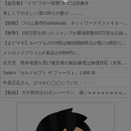
【超悲報】 ”イカ”フロー状態”タコ”は対象外
美しくてやさしい僕の誇りの妻が………。
【朗報】 フロム新作Duskbloods、ネットワークテストキタ━━━━(゜∀゜)━━━━!!
【衝撃】 100万部を切ったジャンプが最強部数653万部を記録した時の週刊少年ジャンプの面子がヤバすぎる
【まどマギ】ループものの9割は物語開始時点が既にn周目だったって仕掛けがあるよね
メトロイドプライム4 新品が2999円に…
任天堂 熊本地震を受け被災者の製品修理は無償対応（災害救助法適用地域） 義援金5000万円寄付
Switch『カルドセプト ザ ファースト』1,858 本
中居正広さん、ひそかに◯◯していた・・・
【動画】 ガチ勢同士のボンバーマン、凄いｗｗｗｗｗｗｗｗｗｗｗｗ
Powered by livedoor 相互RSS