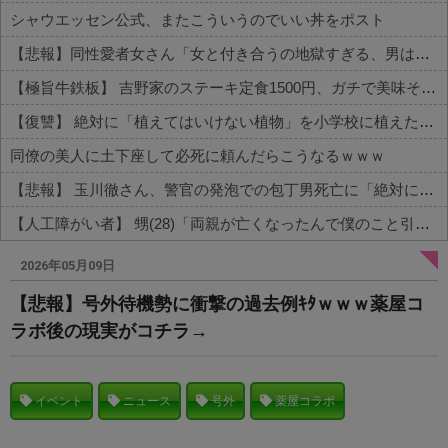
シャウエッセン公式、またこういうのでいい丼をポスト
【悲報】同性愛者女さん「女と付き合うの地獄すぎる、男はどうやって耐えてんの？」←コレは同意せざるおえないと話題に
【極旨牛鉄板】 吉野家のステーキ定食1500円、ガチで美味そうｗｗｗ
【復讐】 絶対に「植えてはいけない植物」を小学校に植えた→20年経って見に行くと…「！？」衝撃の光景が・・・
同僚の美人に土下座して必死に頼んだらこうなるｗｗｗ
【悲報】 玉川徹さん、警官の発泡での包丁男死亡に「絶対に死刑にならない罪なのに警察が死刑にした！」 → 元警官のマジレスがコチラ → ………
【人工障がい者】 甥(28)「両親が亡くなったんで僕のこと引き取ってほしいんですけど！」なんでいい年したヒキニートを引き取らなきゃいけないんだ...
Powered by livedoor 相互RSS
2026年05月09日
【悲報】号外待機勢に衝撃の過去例ｷﾀｗｗｗ薬屋コ
ラボ後の現実がコチラ→
イベント
ニュース
号外
薬屋コラボ