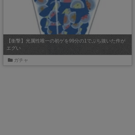
【衝撃】光属性唯一の初ゲを99分の1でぶち抜いた件が
エグい
ガチャ