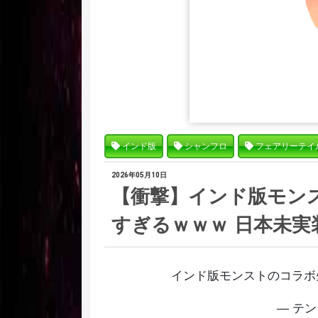
インド版
シャンフロ
フェアリーテイ
2026年05月10日
【衝撃】インド版モン
すぎるｗｗｗ 日本未実装キ
インド版モンストのコラボ
— テン 