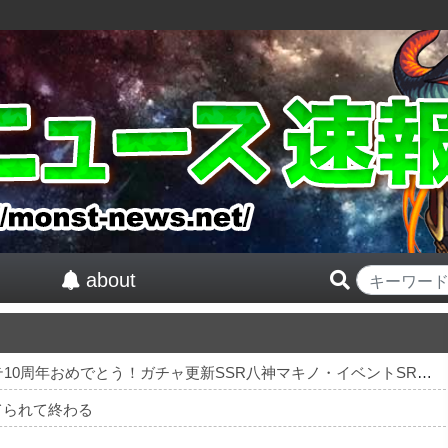
about
【祝】 シンデレラガールズ13周年！デレステ10周年おめでとう！ガチャ更新SSR八神マキノ・イベントSRイヴ、SR望月聖！
てられて終わる