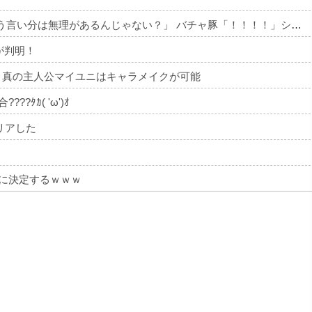
X民「みいちゃん作者とダイアナが別人という言い分は無理があるんじゃない？」 バチャ豚「！！！！」シュババババ
が判明！
』真の主人公マイユニはキャラメイクが可能
??ﾀｶ( 'ω')ｵ
リアした
』に決定するｗｗｗ