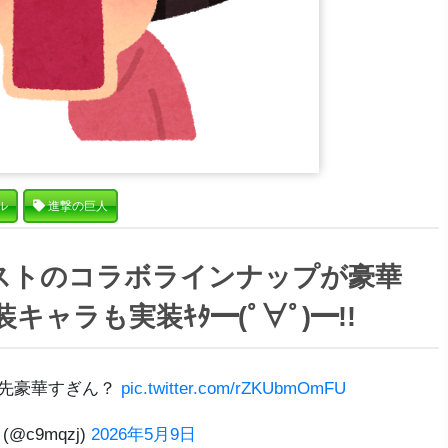
ル
進撃の巨人
ストのコラボラインナップが豪華
ャラも実装ｷﾀ━(ﾟ∀ﾟ)━!!
先豪華すぎん？
pic.twitter.com/rZKUbmOmFU
(@c9mqzj)
2026年5月9日