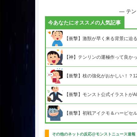
— テン 
今あなたにオススメの人気記事
【衝撃】激獣が早く来る背景に迫
【神】テンリンの運極作って良か
【衝撃】枝の強化がおかしい！？1
【衝撃】モンスト公式イラストがA
【衝撃】初戦アイクモ＆ハービセ
その他のネットの反応@モンストニュース速報