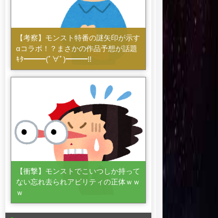
【考察】モンスト特番の謎矢印が示す
αコラボ！？まさかの作品予想が話題
ｷﾀ━━━(ﾟ∀ﾟ)━━━!!
【衝撃】モンストでこいつしか持って
ない忘れ去られアビリティの正体ｗｗ
ｗ