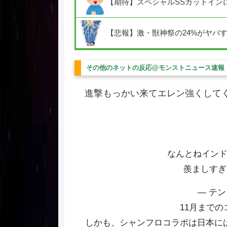
【期待】スペシャルSSカットイン
【悲報】激・獣神祭の24%がヤバ
その他のネットの反応@モンストニュース速報
進撃もっかい来てエレン強くして
なんとねイン
羨ましす
— テン 
11月まで
しかも、シャンフロコラボは日本に