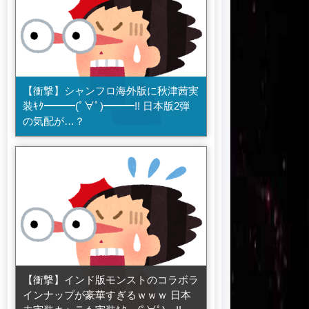
【衝撃】シャンフロ海外版に秋津茜実
装ｷﾀ━━━(ﾟ∀ﾟ)━━━!! 日本版2弾
の気配が…？
【衝撃】インド版モンストのコラボラ
インナップが豪華すぎるｗｗｗ 日本