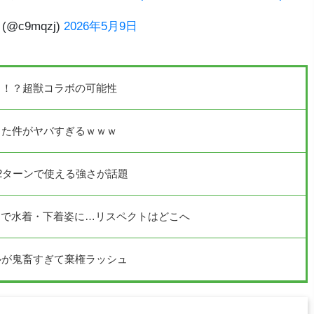
(@c9mqzj)
2026年5月9日
る！？超獣コラボの可能性
った件がヤバすぎるｗｗｗ
2ターンで使える強さが話題
Iで水着・下着姿に…リスペクトはどこへ
ルが鬼畜すぎて棄権ラッシュ