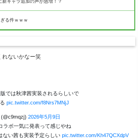
に新キャラ追加の声が急増！？
すぎる件ｗｗｗ
くれないかなー笑
ド版では秋津茜実装されるらしいで
ぎる
pic.twitter.com/f8Nrs7MNjJ
(@c9mqzj)
2026年5月9日
のコラボ一気に発表って感じやね
はない茜も実装予定らしい
pic.twitter.com/Kh47QCXdpV