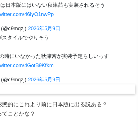
では日本版にはいない秋津茜も実装されるそう
twitter.com/46IyO1nwPp
(@c9mqzj)
2026年5月9日
弾スタイルでやりそう
弾の時にいなかった秋津茜が実装予定らしいっす
twitter.com/4GotB9Kfkm
(@c9mqzj)
2026年5月9日
形態的にこれより前に日本版に出る説ある？
ってことかな？