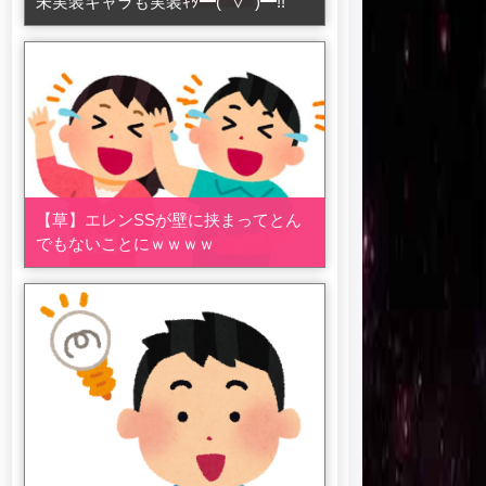
未実装キャラも実装ｷﾀ━(ﾟ∀ﾟ)━!!
【草】エレンSSが壁に挟まってとん
でもないことにｗｗｗｗ