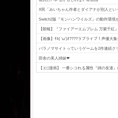
Switch2版『モンハンワイルズ』の動作環境
【朗報】『ファイアーエムブレム 万紫千紅
【画像】ﾀｶ( 'ω')ｵ????ラブライブ！声優大集合??
パラノマサイトっていうゲームを2作連続ク
田舎の美人姉妹❤
【エ□漫画】 一番シコれる属性『姉の友達
Powered by livedoor 相互RSS