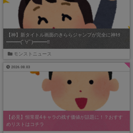
【神】新タイトル画面のきららジャンプが完全に神ｷﾀ
━━━(ﾟ∀ﾟ)━━━!!
モンストニュース
2026.08.03
【必見】恒常星4キャラの残す価値が話題に！？おすす
めリストはコチラ