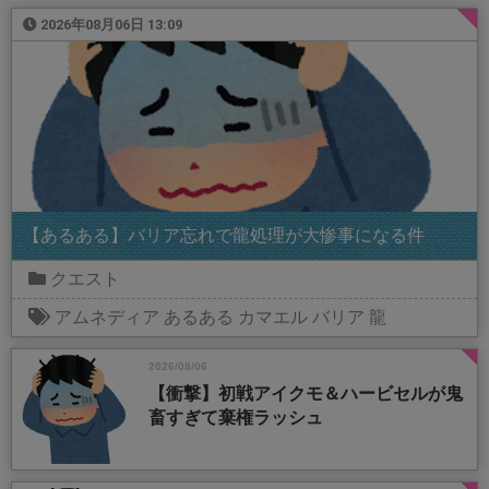
2026年08月06日 13:09
【あるある】バリア忘れで龍処理が大惨事になる件
クエスト
アムネディア
あるある
カマエル
バリア
龍
2026/08/06
【衝撃】初戦アイクモ＆ハービセルが鬼
畜すぎて棄権ラッシュ