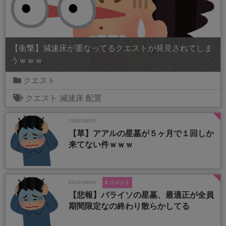
【衝撃】減速床が重なってるクエストが発見されてしま
うｗｗｗ
クエスト
クエスト
減速床
配置
2026/08/05
【草】アアルの星墓が５ヶ月で１回しか
来てない件ｗｗｗ
2026/08/04
2 コメント
【悲報】パライソの星墓、最適正が全員
期間限定なの終わり散らかしてる