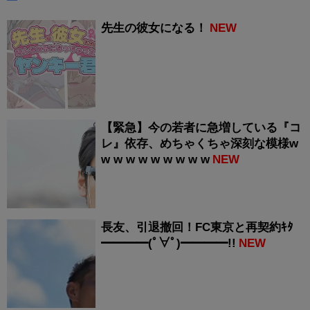
先生の彼女になる！
NEW
【緊急】今の若者に急増している『コ
レ』依存、めちゃくちゃ深刻な模様w
w w w w w w w w w
NEW
長友、引退撤回！FC東京と再契約ｷﾀ
━━━━(ﾟ∀ﾟ)━━━━!!
NEW