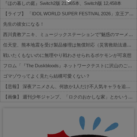
『ほの暮しの庭』Switch2版 21,965本、Switch版 12,458本
【ライブ】 「IDOL WORLD SUPER FESTIVAL 2026」京王アリーナTOKYO開催決定
先生の彼女になる！
西川貴教アニキ、ミュージックステーションで”魅惑のマーメイド達と限界突破”してしまうｗｗｗｗ
任天堂、熊本地震を受け製品修理は無償対応（災害救助法適用地域）
戦いたくもないのに無理やり戦わさせられるポケモンが可哀想
フロム「『The Duskbloods』ネットワークテストに沢山のご応募をいただき誠にありがとうございました｡」
ゴマゾウってよく見たら結構可愛くない？
【悲報】 深夜アニメさん、何故か1人だけ不人気キャラを追加してしまうｗｗｗ
【画像】 週刊少年ジャンプ、「ロクのおかしな家」とかいう微妙な漫画を巻頭カラーにしたせいで100万部切る
Powered by livedoor 相互RSS