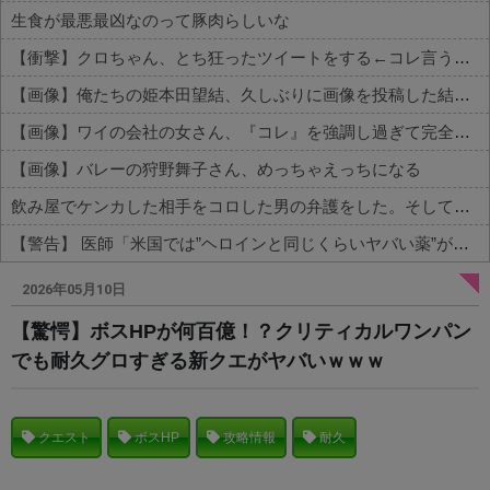
生食が最悪最凶なのって豚肉らしいな
【衝撃】クロちゃん、とち狂ったツイートをする←コレ言うほどおかしいか？？？？？？
【画像】俺たちの姫本田望結、久しぶりに画像を投稿した結果→やっぱりワイらの姫だったw w w w w w w w w w
【画像】ワイの会社の女さん、『コレ』を強調し過ぎて完全にあたしこ枠を狙ってるんだがw w w w w w w w w w w w
【画像】バレーの狩野舞子さん、めっちゃえっちになる
飲み屋でケンカした相手をコロした男の弁護をした。そして数年後、因果応報を思わせる出来事が…
【警告】 医師「米国では”ヘロインと同じくらいヤバい薬”が日本では平気で処方されてる」
Powered by livedoor 相互RSS
2026年05月10日
【驚愕】ボスHPが何百億！？クリティカルワンパン
でも耐久グロすぎる新クエがヤバいｗｗｗ
クエスト
ボスHP
攻略情報
耐久