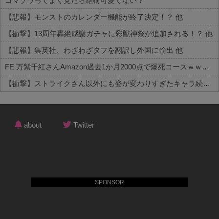
ゴマゾウってよく見たら結構可愛くない？
【悲報】モンストのカレンダー機能が終了決定！？ 他
【衝撃】13周年轟絶感謝ガチャに彩獣神祭が追加される！？ 他
【悲報】集英社、わざわざタフを翻訳し外国に輸出 他
FE 万紫千紅さんAmazon過去1か月2000点で爆死コースｗｗｗ 他
【衝撃】ストライクさん以外にも姿が変わりすぎたキャラ続出！？ 他
Powered by livedoor 相互RSS
about
Twitter
SPONSOR