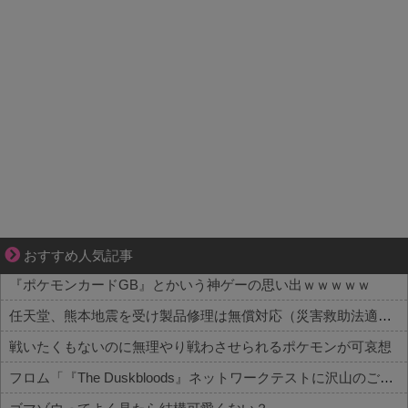
大変だけど幸せ。等身大の子育て物語。
おすすめ人気記事
『ポケモンカードGB』とかいう神ゲーの思い出ｗｗｗｗｗ
任天堂、熊本地震を受け製品修理は無償対応（災害救助法適用地域）
戦いたくもないのに無理やり戦わさせられるポケモンが可哀想
フロム「『The Duskbloods』ネットワークテストに沢山のご応募をいただき誠にありがとうございました｡」