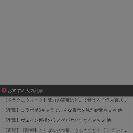
知らない土地で、主婦は孤独になる
おすすめ人気記事
【ドラクエウォーク】魔力の宝鞭はどこで使える？怪人百式での実用性と不安定さを評価 他
【衝撃】コラボ星6キャラでこんな表示を見た瞬間ｗｗｗ 他
【衝撃】ヴェイン運極のラスゲがヤバすぎるｗｗｗ 他
【定期】【朗報】くりぱんせつ菜、うるさすぎる【ラブライブ！虹ヶ咲】 他