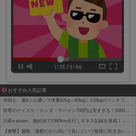
ゾッとして、ほろりとする奇妙な物語。
おすすめ人気記事
寺田心、週6ジム通いで体重62kg→82kgに 110kgのベンチプレス持ち上げる姿披露
世界のケイスケ・ホンダ「ラーメン700円は安すぎる！2000円にするべき」
日産e-power、無給油で1980km走行しギネス記録を達成！→山頂から下ってるだけでした…
【衝撃】蓮舫「蓮舫だから叩いて良いという報道に向き合います！」X民「高市だから叩いて良いをやってるのがお前だろ」←これ…w w