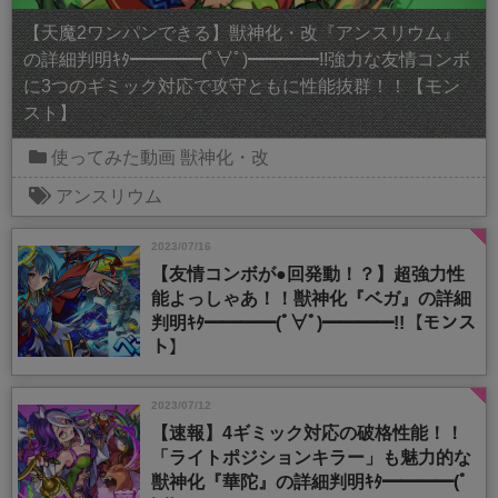
【天魔2ワンパンできる】獣神化・改『アンスリウム』
の詳細判明ｷﾀ━━━━(ﾟ∀ﾟ)━━━━!!強力な友情コンボ
に3つのギミック対応で攻守ともに性能抜群！！【モン
スト】
使ってみた動画
獣神化・改
アンスリウム
2023/07/16
【友情コンボが●回発動！？】超強力性
能よっしゃあ！！獣神化『ベガ』の詳細
判明ｷﾀ━━━━(ﾟ∀ﾟ)━━━━!!【モンス
ト】
2023/07/12
【速報】4ギミック対応の破格性能！！
「ライトポジションキラー」も魅力的な
獣神化『華陀』の詳細判明ｷﾀ━━━━(ﾟ