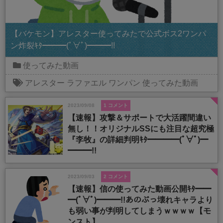
【バケモン】アレスター使ってみたで公式ボス2ワンパ
ン炸裂ｷﾀ━━━(ﾟ∀ﾟ)━━━!!
使ってみた動画
アレスター
ラファエル
ワンパン
使ってみた動画
2023/09/08
1 コメント
【速報】攻撃＆サポートで大活躍間違い
無し！！オリジナルSSにも注目な超究極
『李牧』の詳細判明ｷﾀ━━━━(ﾟ∀ﾟ)━
━━━!!
2023/09/03
2 コメント
【速報】信の使ってみた動画公開ｷﾀ━━
━(ﾟ∀ﾟ)━━━!!あのぶっ壊れキャラより
も弱い事が判明してしまうｗｗｗｗ【モ
ンスト】