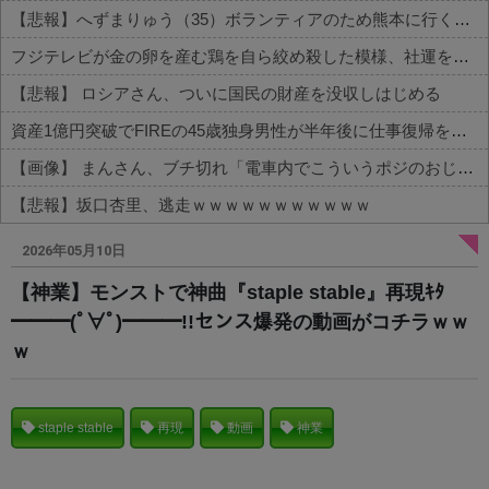
【悲報】へずまりゅう（35）ボランティアのため熊本に行くも体調不良で病院に行く
フジテレビが金の卵を産む鶏を自ら絞め殺した模様、社運を賭けたドル箱コンテンツが御蔵入りになってしまい……
【悲報】 ロシアさん、ついに国民の財産を没収しはじめる
資産1億円突破でFIREの45歳独身男性が半年後に仕事復帰を決意した「1通の通知」
【画像】 まんさん、ブチ切れ「電車内でこういうポジのおじ、ガチでイラネ」→
【悲報】坂口杏里、逃走ｗｗｗｗｗｗｗｗｗｗｗ
Powered by livedoor 相互RSS
2026年05月10日
【神業】モンストで神曲『staple stable』再現ｷﾀ
━━━(ﾟ∀ﾟ)━━━!!センス爆発の動画がコチラｗｗ
ｗ
staple stable
再現
動画
神業