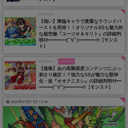
2023/08/18
【強い】降臨キャラで貴重なラウンドバ
ーストを所持！！オリジナルSSも魅力的
な超究極『ユージオ＆キリト』の詳細判
明ｷﾀ━━━━(ﾟ∀ﾟ)━━━━!!【モンス
ト】
2023/08/13
1 コメント
【速報】あの高難易度コンテンツにぶっ
刺さり確定！？強力なSSが魅力な獣神
化・改『オオクニヌシ』の詳細判明ｷﾀ━
━━━(ﾟ∀ﾟ)━━━━!!【モンスト】
2023年07月17日 12:39