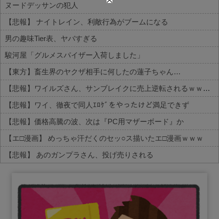
ヌードデッサンの犯人
【悲報】 ナイトレイン、利敵行為がブームになる
男の趣味Tier表、ヤバすぎる
駿河屋「グルメスパイザー入荷しました」
【東方】畜生界のヤクザ相手に何したの蓮子ちゃん…
【悲報】ワイルズさん、サンブレイクに売上逆転されるｗｗｗｗｗ
【悲報】ワイ、徹夜で同人ｴﾛｹﾞをやったけど満足できず
【悲報】価格高騰の波、次は『PC用マザーボード』か
【エ□漫画】 めっちゃ汗だくのセッ○ス描いたエ□漫画ｗｗｗ
【悲報】 あのガンプラさん、投げ売りされる
Powered by livedoor 相互RSS