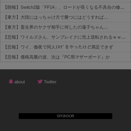
【朗報】Switch2版「FF14」、ロードが長くなる不具合の修正パッチを本日配信 他
【東方】大陸にはっちゃけ方で勝つにはどうすれば…
【東方】畜生界のヤクザ相手に何したの蓮子ちゃん…
【悲報】ワイルズさん、サンブレイクに売上逆転されるｗｗｗｗｗ
【悲報】ワイ、徹夜で同人ｴﾛｹﾞをやったけど満足できず
【悲報】価格高騰の波、次は『PC用マザーボード』か
Powered by livedoor 相互RSS
about
Twitter
SPONSOR