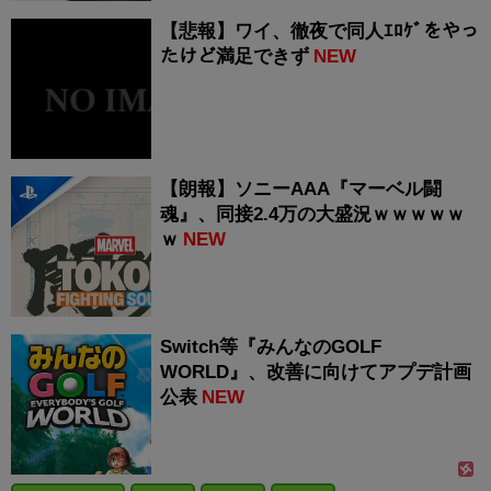
【悲報】ワイ、徹夜で同人ｴﾛｹﾞをやっ
たけど満足できず
NEW
【朗報】ソニーAAA『マーベル闘
魂』、同接2.4万の大盛況ｗｗｗｗｗ
ｗ
NEW
Switch等『みんなのGOLF
WORLD』、改善に向けてアプデ計画
公表
NEW