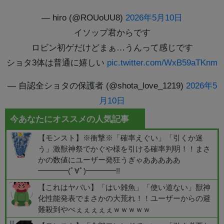
— hiro (@ROUoUU8)
2026年5月10日
イソップ君からです
ロビン初ゲだけどまぁ…うんって感じです
ショタ3体は普通に嬉しい
pic.twitter.com/WxB59aTKnm
— 自認全ショタの保護者 (@shota_love_1219)
2026年5
月10日
今あなたにオススメの人気記事
【モンスト】※衝撃※「確率えぐい」「引くか迷
う」激獣神祭でかぐや様を引ける確率判明！！まさ
かの数値にユーザー発狂うぎゃあああああ
━━━━(ﾟ∀ﾟ)━━━━!!
【これはヤバい】「はい雑魚」「使い道ない」獣神
化性能発表でまさかの大荒れ！！ユーザーからの避
難殺到やべぇぇぇぇぇｗｗｗｗｗ