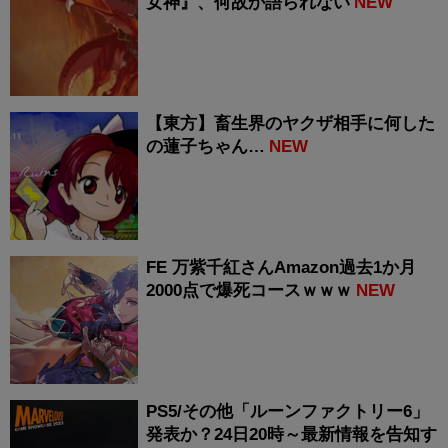
女神』、何故か語られない
NEW
【東方】畜生界のヤクザ相手に何した
の蓮子ちゃん…
NEW
FE 万紫千紅さんAmazon過去1か月
2000点で爆死コースｗｗｗ
NEW
PS5/その他「ルーンファクトリー6」
発表か？24日20時～最新情報を告知す