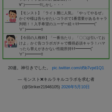
∀ﾟ)━━━━!!しかし・・・
【モンスト】「ライト層に人気」「やってやるぜ」
かぐや様は告らせたいコラボで1番需要があるキャラ
判明！！入手希望のユーザー続々ｷﾀ━━━━(ﾟ
∀ﾟ)━━━━!!
【今回の人権枠】「一番当たり」「〇〇は引いてお
けよ」かぐ告コラボガチャで獲得必須キャラ！ハマ
ったら替えがきかない性能所持ｷﾀ━━━━(ﾟ
∀ﾟ)━━━━!!
20連。神引きでした。
pic.twitter.com/d5b7vpd1Q1
— モンスト❌キルラキルコラボを求む者
(@Striker21946105)
2026年5月10日