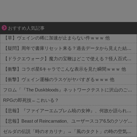
ぜんぶ私が中心、そう思った瞬間から歪み出す
おすすめ人気記事
【草】ヴェインの稀に加速が止まらない件ｗｗｗ 他
【疑問】周年で書庫リセット来る？過去データから見えた結論 他
【ドラクエウォーク】魔力の宝鞭はどこで使える？怪人百式での実用性と不安定さを評価 他
【衝撃】コラボ星6キャラでこんな表示を見た瞬間ｗｗｗ 他
【衝撃】ヴェイン運極のラスゲがヤバすぎるｗｗｗ 他
フロム「『The Duskbloods』ネットワークテストに沢山のご応募をいただき誠にありがとうございました｡」
RPGの即死技←これいる？
【悲報】『ファイアーエムブレム暁の女神』、何故か語られない
【悲報】Beast of Reincarnation、ユーザースコア6.5のクソゲー評価へ
ゼルダの伝説「時のオカリナ」→「風のタクト」の時の空気感を知りたい