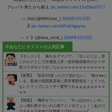
クレパト来たから耐え
pic.twitter.com/1XxDbumTC7
— 2nd (@MIKUosi_)
2026年5月10日
✌️
pic.twitter.com/MPaO4geyns
— トラ (@tora_vivid_)
2026年5月10日
今あなたにオススメの人気記事
【モンスト】「暴れるぞマジで」「引いとけよ」第
二のルナとして評価急上昇！絶対確保案件のかぐや
様コラボキャラがこちらｗｗｗｗｗｗｗｗｗｗｗｗ
【衝撃】「割合SS使ったけど効かない」「敵が●●に
いる」覇者の塔開幕直後に異常事態発生！とてつも
ないトラップにユーザー驚愕うわぁぁぁぁぁｗｗｗ
ｗｗ
【朗報】「轟絶をワンパン」「やっぱおかしいわ」
ぶっ壊れ勢ぞろいの人権アニメすげぇぇ！！あのコ
ラボキャラ全体の評価爆上げｷﾀ━━━━(ﾟ