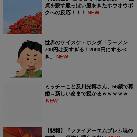
貞を穀す服っぽい服をきたホウオウボ
クへの反応！！！
NEW
世界のケイスケ・ホンダ「ラーメン
700円は安すぎる！2000円にするべ
き」
NEW
ミッチーこと及川光博さん、56歳で再
婚→新しい命まで授かるｗｗｗｗｗ
NEW
【悲報】『ファイアーエムブレム暁の