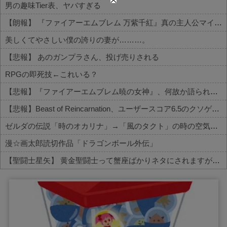
男の趣味Tier表、ヤバすぎる
【朗報】 『ファイアーエムブレム 万紫千紅』真の主人公マイユニはキャラメイクが可能
美しくてやさしい僕の誇りの妻が………。
【悲報】 あのガンプラさん、投げ売りされる
RPGの即死技←これいる？
【悲報】『ファイアーエムブレム暁の女神』、何故か語られない
【悲報】Beast of Reincarnation、ユーザースコア6.5のクソゲー評価へ
ゼルダの伝説「時のオカリナ」→「風のタクト」の時の空気感を知りたい
漫☆画太郎読切作品「ドラゴンボール外伝」
【聖闘士星矢】 黄金聖闘士って蟹座ばかりネタにされますが牡牛座も大概ですよねｗｗｗ
Powered by livedoor 相互RSS