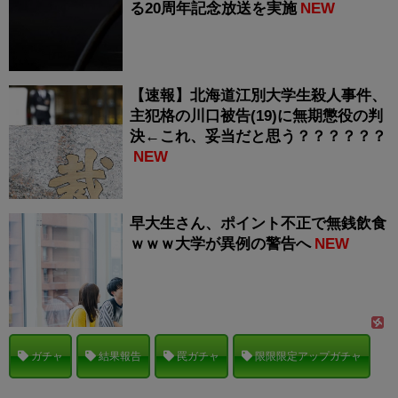
る20周年記念放送を実施
NEW
【速報】北海道江別大学生殺人事件、
主犯格の川口被告(19)に無期懲役の判
決←これ、妥当だと思う？？？？？？
NEW
早大生さん、ポイント不正で無銭飲食
ｗｗｗ大学が異例の警告へ
NEW
ガチャ
結果報告
罠ガチャ
限限限定アップガチャ