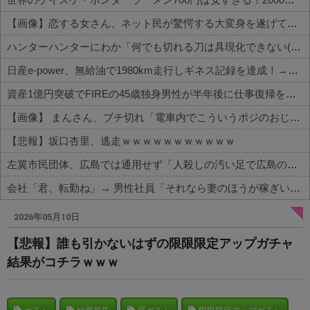
【画像】恋する女さん、ネット民が驚愕する大変身を遂げてしまう←コレは凄過ぎるw w w w w w w w
ハンターハンターにわか「何でも切れる刀は具現化できない(ﾆﾁｯ」←これ
日産e-power、無給油で1980km走行しギネス記録を達成！→山頂から下ってるだけでした…
資産1億円突破でFIREの45歳独身男性が半年後に仕事復帰を決意した「1通の通知」
【画像】 まんさん、ブチ切れ「電車内でこういうポジのおじ、ガチでイラネ」→
【悲報】坂口杏里、逃走ｗｗｗｗｗｗｗｗｗｗｗ
左翼市民団体、広島では通用せず「人殺しの汚い足で広島の土を踏むな！」→広島県民「お前らの方が汚いんじゃ！」「ワシらが広島県民じゃ」
会社「君、転勤ね」→ 男性社員「それなら妻のほうが稼ぎいいんで辞めます」⇒ 結果・・・
Powered by livedoor 相互RSS
2026年05月10日
【悲報】誰も引かないはずの限限限定アップガチャ
結果がコチラｗｗｗ