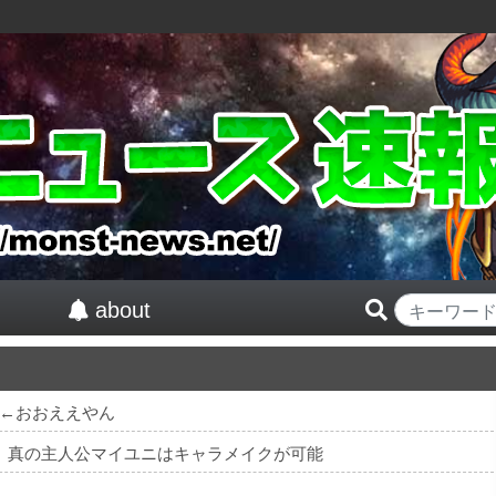
about
←おおええやん
紅』真の主人公マイユニはキャラメイクが可能