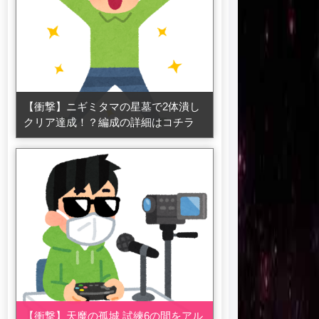
【衝撃】ニギミタマの星墓で2体潰し
クリア達成！？編成の詳細はコチラ
【衝撃】天魔の孤城 試練6の間をアル