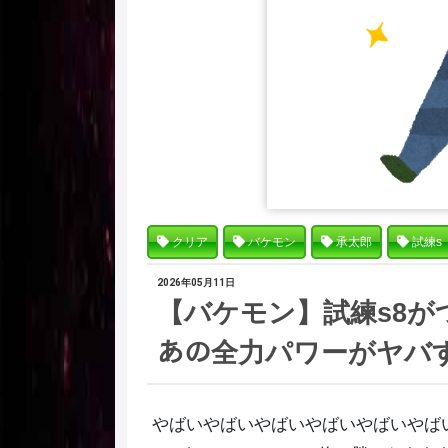
クリア
バケモン
承太郎
試練s
2026年05月11日
【バケモン】試練s8がつ
あの全力パワーがヤバ
やばいやばいやばいやばいやばいやば