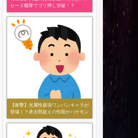
セーヌ艦隊でゴリ押し突破！？
【衝撃】光属性最強ワンパンキャラが
登場！？承太郎超えの性能がバケモン