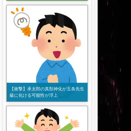
【衝撃】承太郎の真獣神化が五条先生
級に化ける可能性が浮上