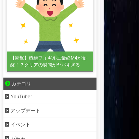
【衝撃】黎絶フォギルエ最終M4が覚
醒！？クリアの瞬間がヤバすぎる
カテゴリ
YouTuber
アップデート
イベント
ガチャ