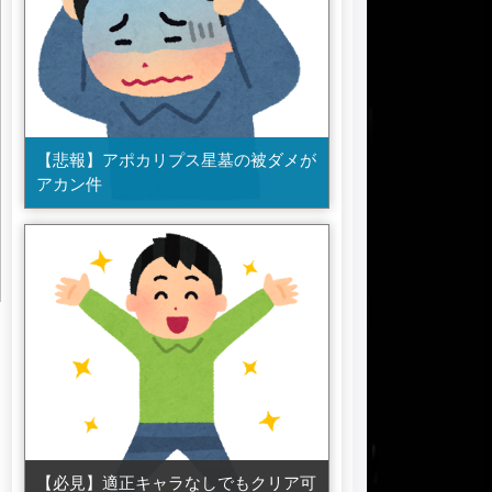
【悲報】アポカリプス星墓の被ダメが
アカン件
【必見】適正キャラなしでもクリア可