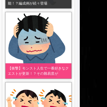
能！？編成例が続々登場
【衝撃】モンスト人生で一番好きなク
エストが更新！？その難易度が