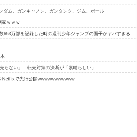
ガンダム、ガンキャノン、ガンタンク、ジム、ボール
画家ｗｗｗ
部数653万部を記録した時の週刊少年ジャンプの面子がヤバすぎる
 本
売らない」 転売対策の決断が「素晴らしい」
tflixで先行公開wwwwwwwwwww