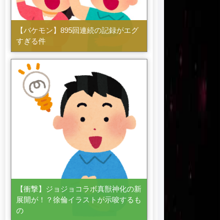
【バケモン】895回連続の記録がエグ
すぎる件
【衝撃】ジョジョコラボ真獣神化の新
展開が！？徐倫イラストが示唆するも
の