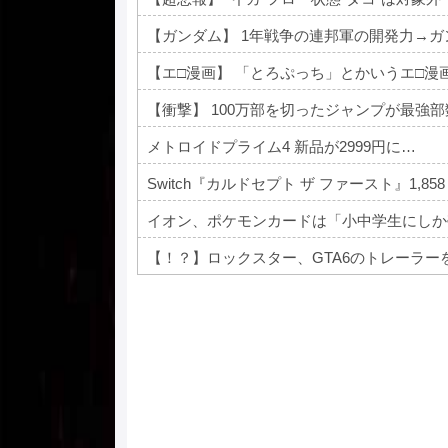
【ガンダム】 1年戦争の連邦軍の開発力→
【エ□漫画】 「とろぷっち」とかいうエ□漫
【衝撃】 100万部を切ったジャンプが最強
メトロイドプライム4 新品が2999円に…
Switch『カルドセプト ザ ファースト』1,858
イオン、ポケモンカードは「小中学生にしか
【！？】ロックスター、GTA6のトレーラーをNe
Powered by livedoor 相互RSS