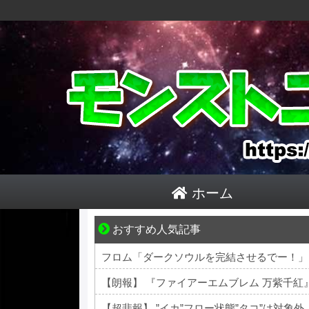
ホーム
おすすめ人気記事
妻との生活が、夫をうつへ追い込んだ現実
フロム「ダークソウルを完結させるでー！」
【朗報】 『ファイアーエムブレム 万紫千
【超悲報】 ”イカ”フロー状態”タコ”は対象外