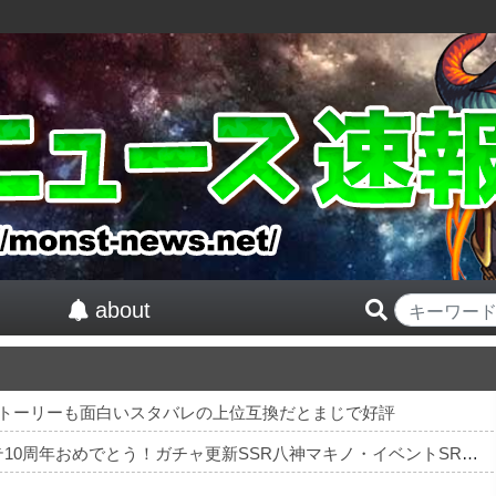
about
ストーリーも面白いスタバレの上位互換だとまじで好評
【祝】 シンデレラガールズ13周年！デレステ10周年おめでとう！ガチャ更新SSR八神マキノ・イベントSRイヴ、SR望月聖！