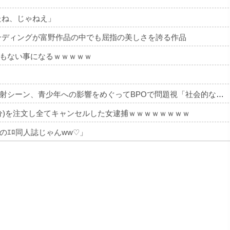
たね、じゃねえ」
ンディングが富野作品の中でも屈指の美しさを誇る作品
んでもない事になるｗｗｗｗｗ
【アニメ】『ヤニねこ』の喫煙や覚醒剤の注射シーン、青少年への影響をめぐってBPOで問題視「社会的な問題になっている時に紛らわしいことをするな」
分)を注文し全てキャンセルした女逮捕ｗｗｗｗｗｗｗｗ
ｴﾛ同人誌じゃんww♡」