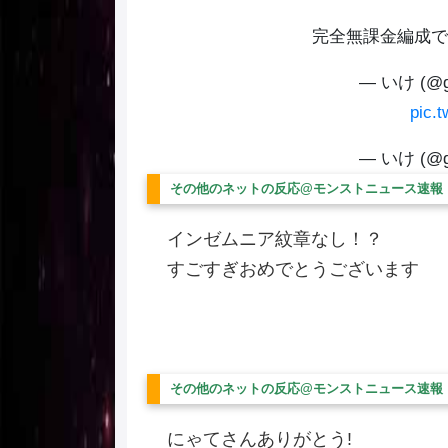
完全無課金編成
— いけ (@g
pic.
— いけ (@g
その他のネットの反応@モンストニュース速報
インゼムニア紋章なし！？
すごすぎおめでとうございます
その他のネットの反応@モンストニュース速報
にゃてさんありがとう!