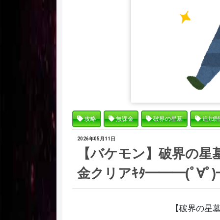
攻略
無課金
破界の星墓
追加階
2026年05月11日
【バケモン】破界の星墓
金クリアｷﾀ━━━(ﾟ∀ﾟ)
【破界の星墓