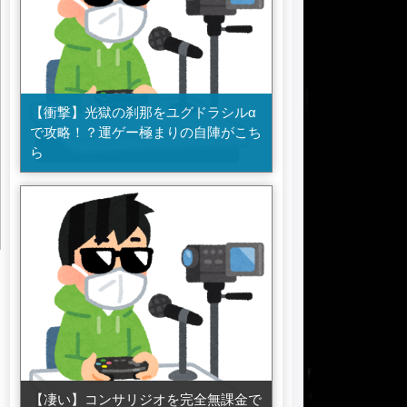
【衝撃】光獄の刹那をユグドラシルα
で攻略！？運ゲー極まりの自陣がこち
ら
【凄い】コンサリジオを完全無課金で