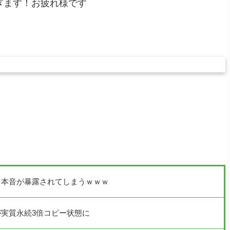
ぎます！お疲れ様です
る本音が暴露されてしまうｗｗｗ
実質永続3倍コピー状態に