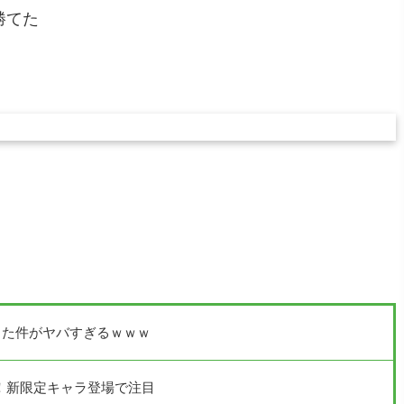
勝てた
った件がヤバすぎるｗｗｗ
催！新限定キャラ登場で注目