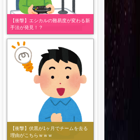
【衝撃】エシカルの難易度が変わる新
手法が発見！？
【衝撃】伏黒が1ヶ月でチームを去る
理由がこちらｗｗｗ