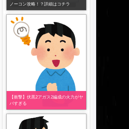
ノーコン攻略！？詳細はコチラ
【衝撃】伏黒2アガス2編成の火力がヤ
バすぎる