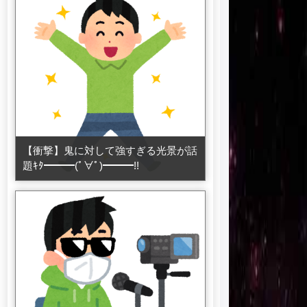
【衝撃】鬼に対して強すぎる光景が話
題ｷﾀ━━━(ﾟ∀ﾟ)━━━!!