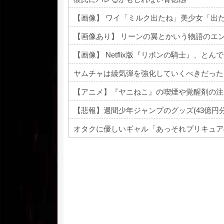
【画像】 ワイ「ミルク出たね」美少女「出
【画像あり】 リーンの翼とかいう物語のエ
【画像】 Netflix版『リボンの騎士』、と
ヤムチャは繰気弾を強化していくべきだった
【悲報】週間少年ジャンプのグッズ(43億円
オタクに優しいギャル「あっそれプリキュアの
Powered by livedoor 相互RSS