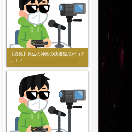
【必見】原生の神殿の快適編成がコチ
ラ！？