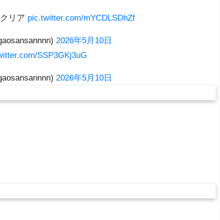
でクリア
pic.twitter.com/mYCDLSDhZf
aosansannnn)
2026年5月10日
twitter.com/SSP3GKj3uG
aosansannnn)
2026年5月10日