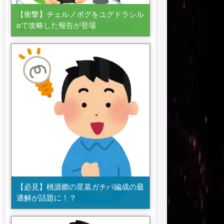
【衝撃】チェルノボグをユグドラシル
αで攻略した報告が登場
【必見】桃源郷の星墓ガチパ編成の最
適解が話題に！？