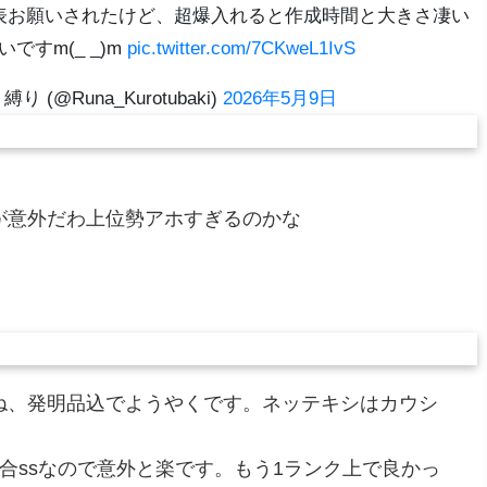
r表お願いされたけど、超爆入れると作成時間と大きさ凄い
ですm(_ _)m
pic.twitter.com/7CKweL1IvS
(@Runa_Kurotubaki)
2026年5月9日
が意外だわ上位勢アホすぎるのかな
ね、発明品込でようやくです。ネッテキシはカウシ
。
合ssなので意外と楽です。もう1ランク上で良かっ