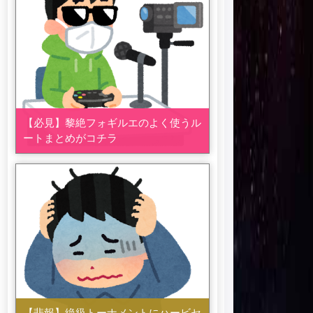
【必見】黎絶フォギルエのよく使うル
ートまとめがコチラ
【悲報】絶級トーナメントにハービセ