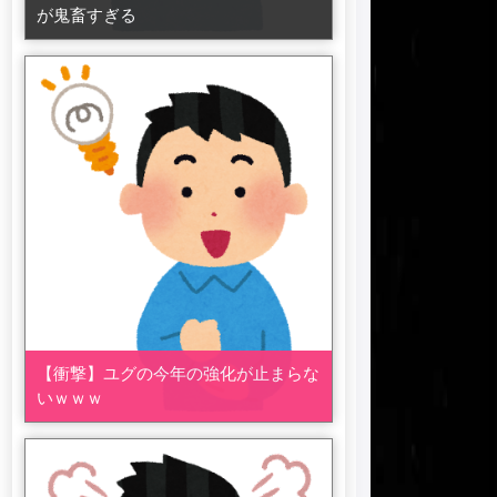
が鬼畜すぎる
【衝撃】ユグの今年の強化が止まらな
いｗｗｗ