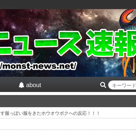
about
を穀す服っぽい服をきたホウオウボクへの反応！！！