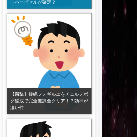
→ハービセルが確定？
【衝撃】黎絶フォギルエをチェルノボ
グ編成で完全無課金クリア！？効率が
凄い件