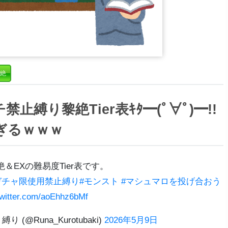
絶
縛り黎絶Tier表ｷﾀ━(ﾟ∀ﾟ)━!!
ぎるｗｗｗ
＆EXの難易度Tier表です。
ガチャ限使用禁止縛り
#モンスト
#マシュマロを投げ合おう
twitter.com/aoEhhz6bMf
(@Runa_Kurotubaki)
2026年5月9日