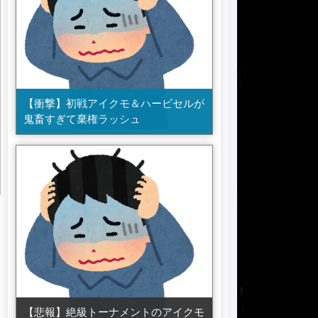
【衝撃】初戦アイクモ＆ハービセルが
鬼畜すぎて棄権ラッシュ
【悲報】絶級トーナメントのアイクモ