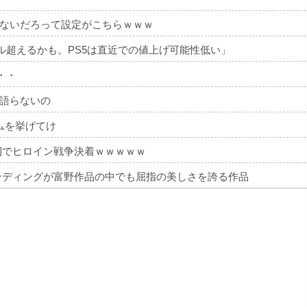
得ないだろって設定がこちらｗｗｗ
00ドル超えるかも。PS5は直近での値上げ可能性低い」
・・
語らないの
ムを挙げてけ
刊でヒロイン戦争決着ｗｗｗｗｗ
ンディングが富野作品の中でも屈指の美しさを誇る作品