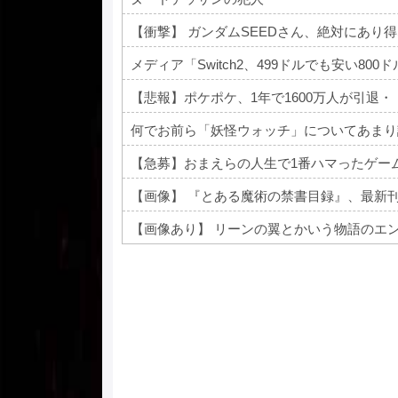
【衝撃】 ガンダムSEEDさん、絶対にあり
メディア「Switch2、499ドルでも安い8
【悲報】ポケポケ、1年で1600万人が引退・
何でお前ら「妖怪ウォッチ」についてあまり
【急募】おまえらの人生で1番ハマったゲー
【画像】 『とある魔術の禁書目録』、最新
【画像あり】 リーンの翼とかいう物語のエ
Powered by livedoor 相互RSS