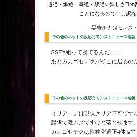
超絶・爆絶・轟絶・黎絶の難しさTie
ことになるので申し訳ない
— 黒椿ルナ@モンスト縛り 
その他のネットの反応@モンストニュース速報
SSEX組って勝てるんだ……
あとカカゴセデクがそこに居るの
その他のネットの反応@モンストニュース速報
ミリアーデは現状クリア不可です
艦隊で激ムズですけど落とせます
カカゴセデクは獣神化適正4体＆割