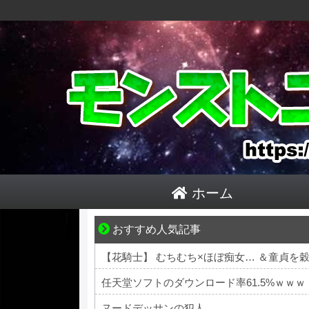
ホーム
おすすめ人気記事
結婚生活の「当たり前」が壊れる瞬間
【花騎士】 むちむち×ほぼ痴女… ＆童貞
任天堂ソフトのダウンロード率61.5%ｗｗｗ
ヌードデッサンの犯人