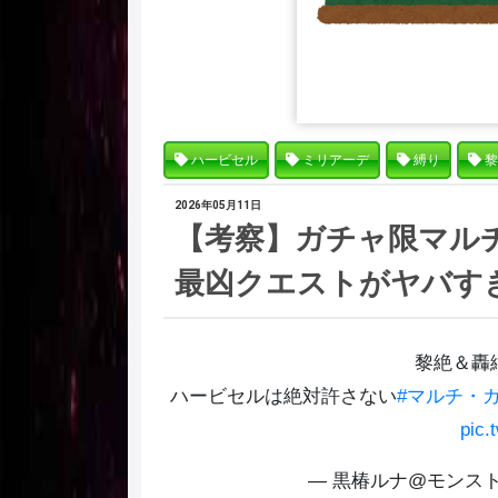
ハービセル
ミリアーデ
縛り
黎
2026年05月11日
【考察】ガチャ限マルチ禁止
最凶クエストがヤバす
黎絶＆轟絶
ハービセルは絶対許さない
#マルチ・
pic.
— 黒椿ルナ@モンスト縛り 