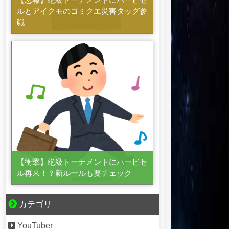
ルとアイクモのゴミクエ災害タッグ参
戦
【衝撃】絶級トーナメントにハービセ
ル再来！？新ルールも要チェック
カテゴリ
YouTuber