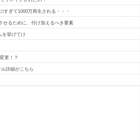
エ□すぎて1000万再生される・・・
トさせるために、付け加えるべき要素
ムを挙げてけ
変更！？
ール詳細がこちら