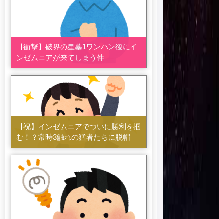
【衝撃】破界の星墓1ワンパン後にイ
ンゼムニアが来てしまう件
【祝】インゼムニアでついに勝利を掴
む！？常時3触れの猛者たちに脱帽