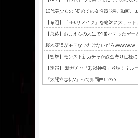
10代美少女の ”初めての女性器脱毛” 動画、
【命題】『FF6リメイク』を絶対に大ヒッ
【急募】おまえらの人生で1番ハマったゲー
桜木花道がモテないわけないだろwwwwww
【衝撃】モンスト新ガチャが課金寄り仕様に
【速報】 新ガチャ「彩獣神祭」登場！？ル
『太閤立志伝V』って知面白いの？
Powered by livedoor 相互RSS