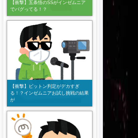
【衝撃】五条悟のSSがインゼムニア
でバグってる！？
【衝撃】ビットン判定がデカすぎ
る！？インゼムニアお試し挑戦の結果
が