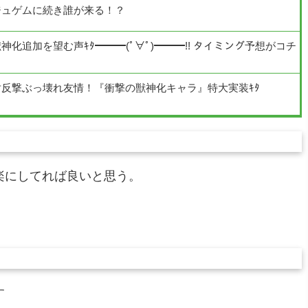
ジュゲムに続き誰が来る！？
化追加を望む声ｷﾀ━━━(ﾟ∀ﾟ)━━━!! タイミング予想がコチ
反撃ぶっ壊れ友情！『衝撃の獣神化キャラ』特大実装ｷﾀ
楽にしてれば良いと思う。
す