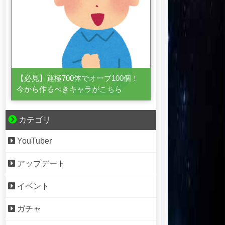
【必見】運極700体でオーブ100個！
今から作るべきキャラがこちら
カテゴリ
YouTuber
アップデート
イベント
ガチャ