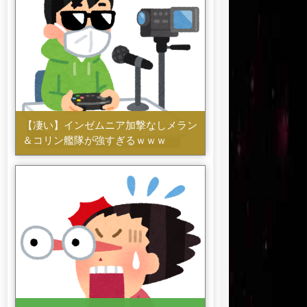
【凄い】インゼムニア加撃なしメラン
＆コリン艦隊が強すぎるｗｗｗ