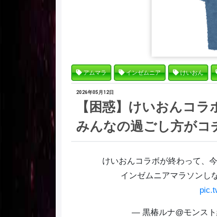
アムマラ
インゼムニア
けいおん
2026年05月12日
【困惑】けいおんコラ
みんなの過ごし方がコ
けいおんコラボが終わって、
インゼムニアマラソンし
pic.
— 黒椿ルナ@モンスト縛り 