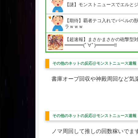
【謎】モンストニュースでエルと
【期待】覇者テコ入れでバベルの獣神
ラｗｗｗ
【超速報】まさかまさかの砲撃型対
━━━━(ﾟ∀ﾟ)━━━━!!
その他のネットの反応@モンストニュース速報
書庫オーブ回収や神殿周回など気
その他のネットの反応@モンストニュース速報
ノマ周回して推しの回数稼いでま