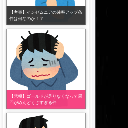
【考察】インゼムニアの確率アップ条
件は何なのか！？
【悲報】ゴールドが足りなくなって周
回がめんどくさすぎる件