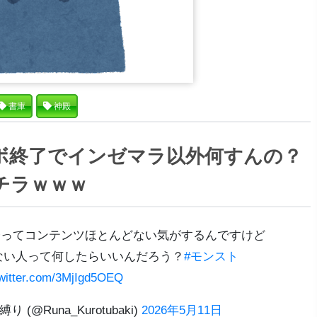
書庫
神殿
ボ終了でインゼマラ以外何すんの？
チラｗｗｗ
今ってコンテンツほとんどない気がするんですけど
ない人って何したらいいんだろう？
#モンスト
twitter.com/3MjIgd5OEQ
(@Runa_Kurotubaki)
2026年5月11日