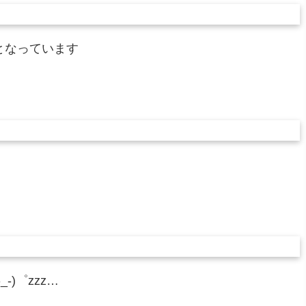
となっています
)゜zzz…