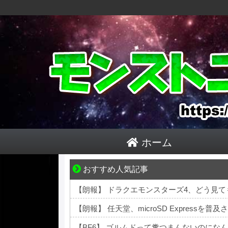
ホーム
おすすめ人気記事
“変われない私”が動き出す瞬間に出会う
【朗報】 ドラクエモンスターズ4、どう見て
【朗報】 任天堂、microSD Expressを普
【BF6】 ゴルムドって糞つまんないのにな