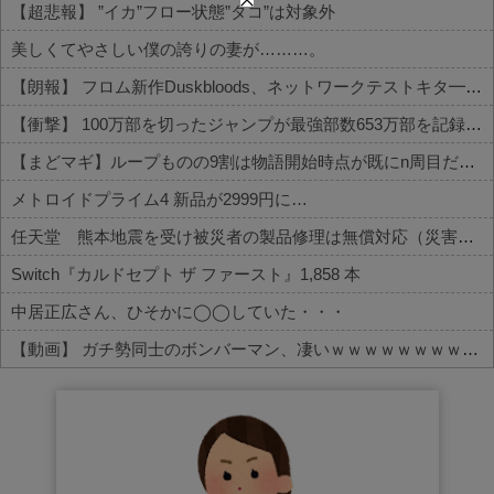
【超悲報】 ”イカ”フロー状態”タコ”は対象外
美しくてやさしい僕の誇りの妻が………。
【朗報】 フロム新作Duskbloods、ネットワークテストキタ━━━━(゜∀゜)━━━━!!
【衝撃】 100万部を切ったジャンプが最強部数653万部を記録した時の週刊少年ジャンプの面子がヤバすぎる
【まどマギ】ループものの9割は物語開始時点が既にn周目だったって仕掛けがあるよね
メトロイドプライム4 新品が2999円に…
任天堂 熊本地震を受け被災者の製品修理は無償対応（災害救助法適用地域） 義援金5000万円寄付
Switch『カルドセプト ザ ファースト』1,858 本
中居正広さん、ひそかに◯◯していた・・・
【動画】 ガチ勢同士のボンバーマン、凄いｗｗｗｗｗｗｗｗｗｗｗｗ
Powered by livedoor 相互RSS