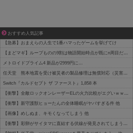
ぜんぶ私が中心、そう思われたくないのに
おすすめ人気記事
【急募】おまえらの人生で1番ハマったゲームを挙げてけ
【まどマギ】ループものの9割は物語開始時点が既にn周目だったって仕掛けがあるよね
メトロイドプライム4 新品が2999円に…
任天堂 熊本地震を受け被災者の製品修理は無償対応（災害救助法適用地域） 義援金5000万円寄付
Switch『カルドセプト ザ ファースト』1,858 本
【衝撃】全敵ロックオンレーザーELの火力比較がエグいｗｗｗ 他
【衝撃】新守護獣ヒョーたんの全体睡眠がヤバすぎる件 他
【画像】めしぬま、キモくなってしまう 他
【衝撃】彩卵がサイタマに直結する伏線が発見されてしまうｗｗｗ 他