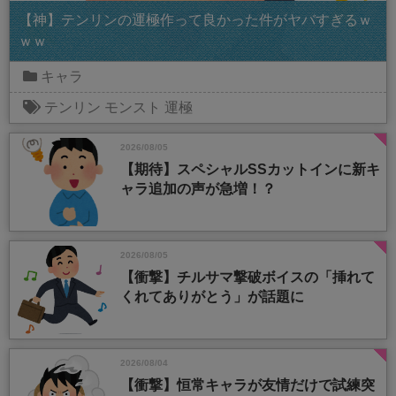
【神】テンリンの運極作って良かった件がヤバすぎるｗ
ｗｗ
キャラ
テンリン
モンスト
運極
2026/08/05
【期待】スペシャルSSカットインに新キ
ャラ追加の声が急増！？
2026/08/05
【衝撃】チルサマ撃破ボイスの「挿れて
くれてありがとう」が話題に
2026/08/04
【衝撃】恒常キャラが友情だけで試練突