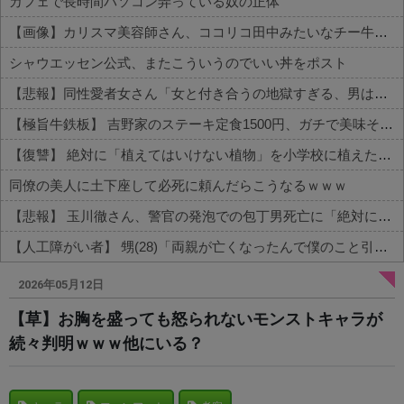
カフェで長時間パソコン弄っている奴の正体
【画像】カリスマ美容師さん、ココリコ田中みたいなチー牛を大変身させた結果がこちらw w w w w w w w w w w
シャウエッセン公式、またこういうのでいい丼をポスト
【悲報】同性愛者女さん「女と付き合うの地獄すぎる、男はどうやって耐えてんの？」←コレは同意せざるおえないと話題に
【極旨牛鉄板】 吉野家のステーキ定食1500円、ガチで美味そうｗｗｗ
【復讐】 絶対に「植えてはいけない植物」を小学校に植えた→20年経って見に行くと…「！？」衝撃の光景が・・・
同僚の美人に土下座して必死に頼んだらこうなるｗｗｗ
【悲報】 玉川徹さん、警官の発泡での包丁男死亡に「絶対に死刑にならない罪なのに警察が死刑にした！」 → 元警官のマジレスがコチラ → ………
【人工障がい者】 甥(28)「両親が亡くなったんで僕のこと引き取ってほしいんですけど！」なんでいい年したヒキニートを引き取らなきゃいけないんだ...
Powered by livedoor 相互RSS
2026年05月12日
【草】お胸を盛っても怒られないモンストキャラが
続々判明ｗｗｗ他にいる？